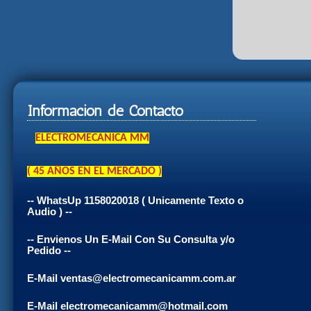
Información de Contacto
ELECTROMECANICA MM
( 45 AÑOS EN EL MERCADO )
-- WhatsUp 1158020018 ( Unicamente Texto o
Audio ) --
-- Envienos Un E-Mail Con Su Consulta y/o
Pedido --
E-Mail ventas@electromecanicamm.com.ar
E-Mail electromecanicamm@hotmail.com