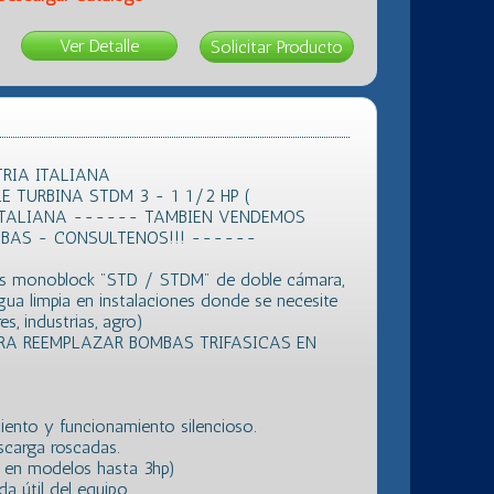
Ver Detalle
TRIA ITALIANA
TURBINA STDM 3 - 1 1/2 HP (
ITALIANA ------ TAMBIEN VENDEMOS
MBAS - CONSULTENOS!!! ------
gas monoblock "STD / STDM" de doble cámara,
gua limpia en instalaciones donde se necesite
res, industrias, agro)
RA REEMPLAZAR BOMBAS TRIFASICAS EN
iento y funcionamiento silencioso.
scarga roscadas.
 en modelos hasta 3hp)
da útil del equipo.