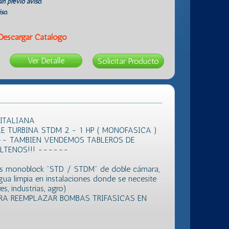
in previo aviso.
so.
Descargar Catálogo
Ver Detalle
 ITALIANA
 TURBINA STDM 2 - 1 HP ( MONOFASICA )
-- TAMBIEN VENDEMOS TABLEROS DE
LTENOS!!! ------
gas monoblock "STD / STDM" de doble cámara,
gua limpia en instalaciones donde se necesite
res, industrias, agro)
RA REEMPLAZAR BOMBAS TRIFASICAS EN