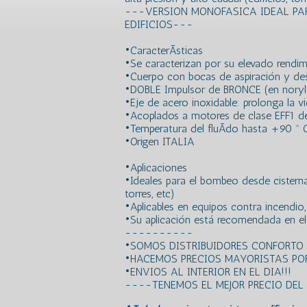
---VERSION MONOFASICA IDEAL PA
EDIFICIOS---
•CaracterÃ­sticas
•Se caracterizan por su elevado rendim
•Cuerpo con bocas de aspiración y de
•DOBLE Impulsor de BRONCE (en noryl
•Eje de acero inoxidable: prolonga la vi
•Acoplados a motores de clase EFF1 de 
•Temperatura del fluÃ­do hasta +90 º 
•Origen ITALIA
•Aplicaciones
•Ideales para el bombeo desde cisternas
torres, etc)
•Aplicables en equipos contra incendio, 
•Su aplicación está recomendada en el c
----------
•SOMOS DISTRIBUIDORES CONFORTO
•HACEMOS PRECIOS MAYORISTAS POR
•ENVIOS AL INTERIOR EN EL DIA!!!
----TENEMOS EL MEJOR PRECIO DE