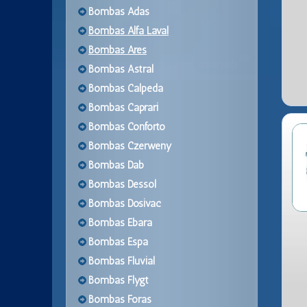
Bombas Adas
Bombas Alfa Laval
Bombas Ares
Bombas Astral
Bombas Calpeda
Bombas Caprari
Bombas Conforto
Bombas Czerweny
Bombas Dab
Bombas Dessol
Bombas Dosivac
Bombas Ebara
Bombas Espa
Bombas Fluvial
Bombas Flygt
Bombas Foras