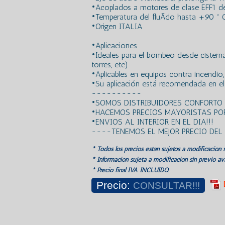
•Acoplados a motores de clase EFF1 de 
•Temperatura del fluÃ­do hasta +90 º 
•Origen ITALIA
•Aplicaciones
•Ideales para el bombeo desde cisternas
torres, etc)
•Aplicables en equipos contra incendio, 
•Su aplicación está recomendada en el c
----------
•SOMOS DISTRIBUIDORES CONFORTO
•HACEMOS PRECIOS MAYORISTAS POR
•ENVIOS AL INTERIOR EN EL DIA!!!
----TENEMOS EL MEJOR PRECIO DE
* Todos los precios estan sujetos a modificación s
* Información sujeta a modificación sin previo avi
* Precio final IVA INCLUIDO.
Precio:
CONSULTAR!!!