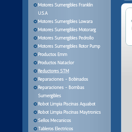
Motores Sumergibles Franklin
U.S.A
Motores Sumergibles Lowara
Motores Sumergibles Motorarg
Motores Sumergibles Pedrollo
Motores Sumergibles Rotor Pump
Productos Emm
Productos Nataclor
Reductores STM
Reparaciones - Bobinados
Reparaciones - Bombas
Sumergibles
Robot Limpia Piscinas Aquabot
Robot Limpia Piscinas Maytronics
Sellos Mecanicos
Tableros Electricos