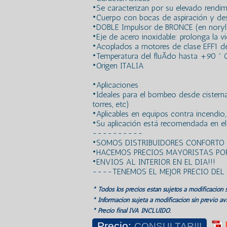
•Se caracterizan por su elevado rendim
•Cuerpo con bocas de aspiración y de
•DOBLE Impulsor de BRONCE (en noryl
•Eje de acero inoxidable: prolonga la vi
•Acoplados a motores de clase EFF1 de 
•Temperatura del fluÃ­do hasta +90 º 
•Origen ITALIA
•Aplicaciones
•Ideales para el bombeo desde cisternas
torres, etc)
•Aplicables en equipos contra incendio, 
•Su aplicación está recomendada en el c
----------
•SOMOS DISTRIBUIDORES CONFORTO
•HACEMOS PRECIOS MAYORISTAS POR
•ENVIOS AL INTERIOR EN EL DIA!!!
----TENEMOS EL MEJOR PRECIO DE
* Todos los precios estan sujetos a modificación s
* Información sujeta a modificación sin previo avi
* Precio final IVA INCLUIDO.
Precio:
CONSULTAR!!!