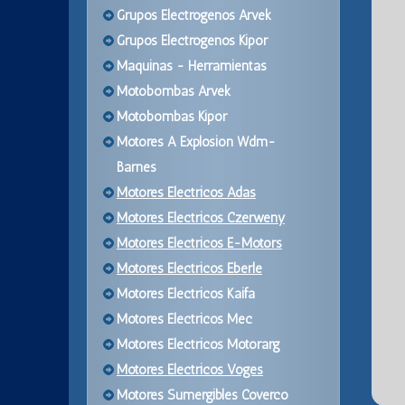
Grupos Electrogenos Arvek
Grupos Electrogenos Kipor
Maquinas - Herramientas
Motobombas Arvek
Motobombas Kipor
Motores A Explosion Wdm-
Barnes
Motores Electricos Adas
Motores Electricos Czerweny
Motores Electricos E-Motors
Motores Electricos Eberle
Motores Electricos Kaifa
Motores Electricos Mec
Motores Electricos Motorarg
Motores Electricos Voges
Motores Sumergibles Coverco