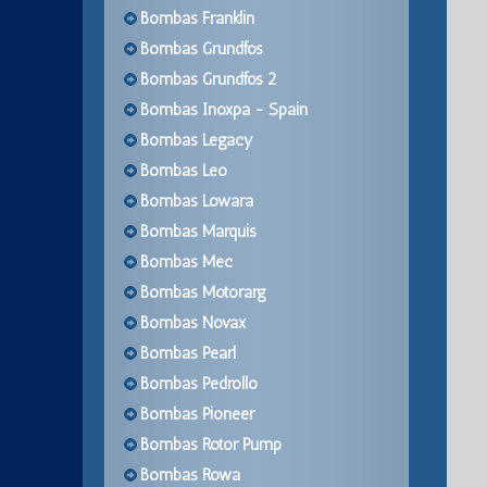
Bombas Franklin
Bombas Grundfos
Bombas Grundfos 2
Bombas Inoxpa - Spain
Bombas Legacy
Bombas Leo
Bombas Lowara
Bombas Marquis
Bombas Mec
Bombas Motorarg
Bombas Novax
Bombas Pearl
Bombas Pedrollo
Bombas Pioneer
Bombas Rotor Pump
Bombas Rowa