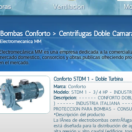
Bombas Conforto > Centrifugas Doble Cama
Ele
ctromeca
nica MM
Electromecánica MM es una empresa dedicada a la comercializac
mercado domestico, consorcios y obras publicas ofreciendo prod
en el mercado.
Conforto STDM 1 - Doble Turbina
Marca:
Conforto
Modelo:
STDM 1 - 3/4 HP - INDUSTR
Descripción:
------ CONFORTO DOBLE
) ------ INDUSTRIA ITALIANA --
PROTECCION PARA BOMBAS - CONSU
•Descripción del producto
La lÃ­nea de electrobombas centrÃ­fu
está diseñada para la distribución de a
alta presión y alto caudal (edificios, tor