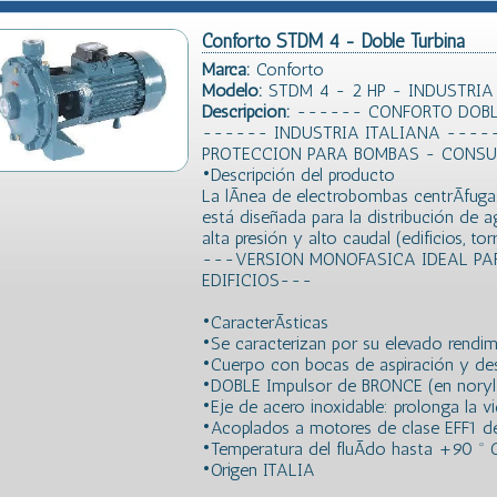
Conforto STDM 4 - Doble Turbina
Marca:
Conforto
Modelo:
STDM 4 - 2 HP - INDUSTRIA
Descripción:
------ CONFORTO DOBLE
------ INDUSTRIA ITALIANA ----
PROTECCION PARA BOMBAS - CONSU
•Descripción del producto
La lÃ­nea de electrobombas centrÃ­fu
está diseñada para la distribución de a
alta presión y alto caudal (edificios, tor
---VERSION MONOFASICA IDEAL PA
EDIFICIOS---
•CaracterÃ­sticas
•Se caracterizan por su elevado rendim
•Cuerpo con bocas de aspiración y de
•DOBLE Impulsor de BRONCE (en noryl
•Eje de acero inoxidable: prolonga la vi
•Acoplados a motores de clase EFF1 de 
•Temperatura del fluÃ­do hasta +90 º 
•Origen ITALIA