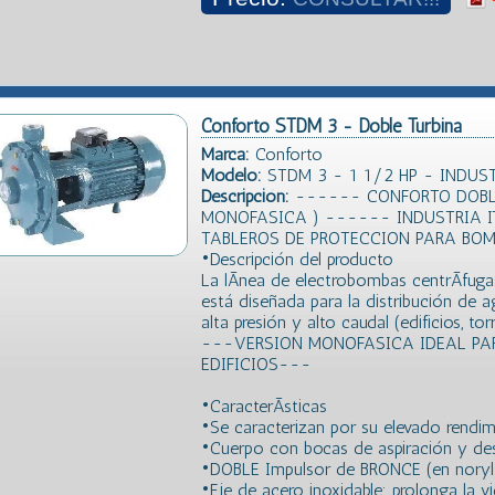
Conforto STDM 3 - Doble Turbina
Marca:
Conforto
Modelo:
STDM 3 - 1 1/2 HP - INDUS
Descripción:
------ CONFORTO DOBLE 
MONOFASICA ) ------ INDUSTRIA 
TABLEROS DE PROTECCION PARA BO
•Descripción del producto
La lÃ­nea de electrobombas centrÃ­fu
está diseñada para la distribución de a
alta presión y alto caudal (edificios, tor
---VERSION MONOFASICA IDEAL PA
EDIFICIOS---
•CaracterÃ­sticas
•Se caracterizan por su elevado rendim
•Cuerpo con bocas de aspiración y de
•DOBLE Impulsor de BRONCE (en noryl
•Eje de acero inoxidable: prolonga la vi