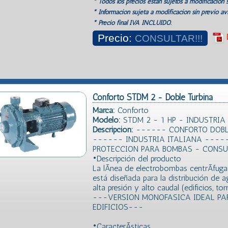
* Todos los precios estan sujetos a modificación s
* Información sujeta a modificación sin previo avi
* Precio final IVA INCLUIDO.
Precio:
CONSULTAR!!!
Conforto STDM 2 - Doble Turbina
Marca:
Conforto
Modelo:
STDM 2 - 1 HP - INDUSTRIA
Descripción:
------ CONFORTO DOBLE
------ INDUSTRIA ITALIANA ----
PROTECCION PARA BOMBAS - CONSU
•Descripción del producto
La lÃ­nea de electrobombas centrÃ­fu
está diseñada para la distribución de a
alta presión y alto caudal (edificios, tor
---VERSION MONOFASICA IDEAL PA
EDIFICIOS---
•CaracterÃ­sticas