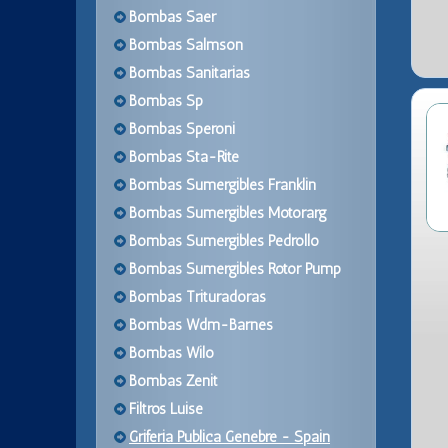
Bombas Saer
Bombas Salmson
Bombas Sanitarias
Bombas Sp
Bombas Speroni
Bombas Sta-Rite
Bombas Sumergibles Franklin
Bombas Sumergibles Motorarg
Bombas Sumergibles Pedrollo
Bombas Sumergibles Rotor Pump
Bombas Trituradoras
Bombas Wdm-Barnes
Bombas Wilo
Bombas Zenit
Filtros Luise
Griferia Publica Genebre - Spain