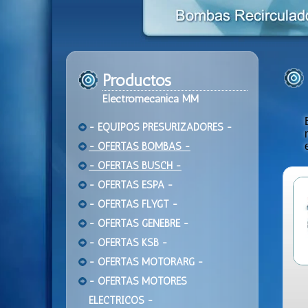
Productos
Electromecanica MM
- EQUIPOS PRESURIZADORES -
- OFERTAS BOMBAS -
- OFERTAS BUSCH -
- OFERTAS ESPA -
- OFERTAS FLYGT -
- OFERTAS GENEBRE -
- OFERTAS KSB -
- OFERTAS MOTORARG -
- OFERTAS MOTORES
ELECTRICOS -