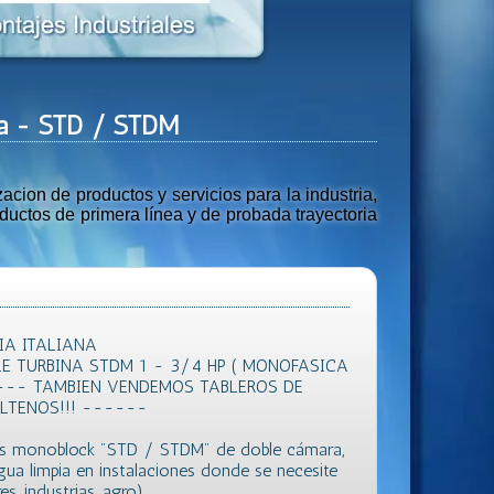
ra - STD / STDM
ion de productos y servicios para la industria,
uctos de primera línea y de probada trayectoria
IA ITALIANA
 TURBINA STDM 1 - 3/4 HP ( MONOFASICA
---- TAMBIEN VENDEMOS TABLEROS DE
LTENOS!!! ------
gas monoblock "STD / STDM" de doble cámara,
gua limpia en instalaciones donde se necesite
res, industrias, agro)