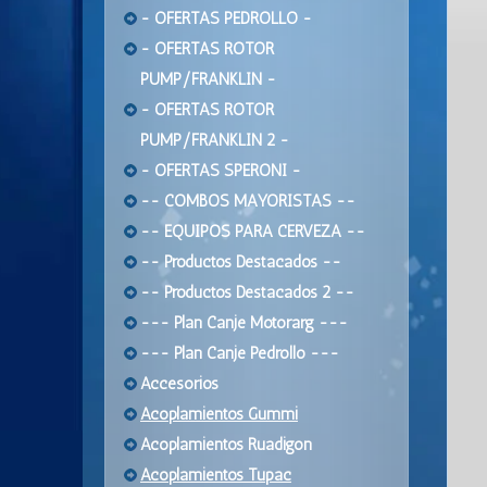
- OFERTAS PEDROLLO -
- OFERTAS ROTOR
PUMP/FRANKLIN -
- OFERTAS ROTOR
PUMP/FRANKLIN 2 -
- OFERTAS SPERONI -
-- COMBOS MAYORISTAS --
-- EQUIPOS PARA CERVEZA --
-- Productos Destacados --
-- Productos Destacados 2 --
--- Plan Canje Motorarg ---
--- Plan Canje Pedrollo ---
Accesorios
Acoplamientos Gummi
Acoplamientos Ruadigon
Acoplamientos Tupac