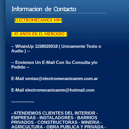
Información de Contacto
ELECTROMECANICA MM
( 45 AÑOS EN EL MERCADO )
-- WhatsUp 1158020018 ( Unicamente Texto o
Audio ) --
-- Envienos Un E-Mail Con Su Consulta y/o
Pedido --
E-Mail ventas@electromecanicamm.com.ar
E-Mail electromecanicamm@hotmail.com
----------------
- ATENDEMOS CLIENTES DEL INTERIOR -
EMPRESAS - INSTALADORES - BARRIOS
PRIVADOS - CONSTRUCTORAS - MINERIA -
AGRICULTURA - OBRA PUBLICA Y PRIVADA -