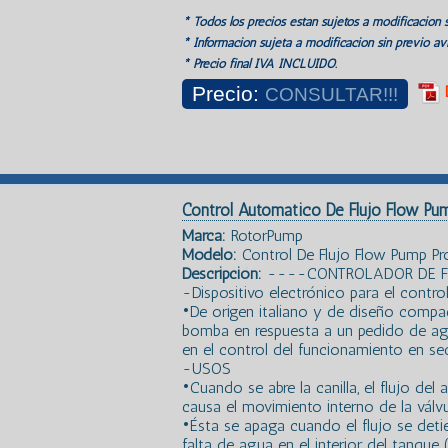
* Todos los precios estan sujetos a modificación s
* Información sujeta a modificación sin previo avi
* Precio final IVA INCLUIDO.
Precio:
CONSULTAR!!!
Control Automatico De Flujo Flow Pu
Marca:
RotorPump
Modelo:
Control De Flujo Flow Pump Pr
Descripción:
----CONTROLADOR DE F
-Dispositivo electrónico para el control
•De origen italiano y de diseño compa
bomba en respuesta a un pedido de agu
en el control del funcionamiento en se
-USOS
•Cuando se abre la canilla, el flujo del 
causa el movimiento interno de la vál
•Ésta se apaga cuando el flujo se detien
falta de agua en el interior del tanque