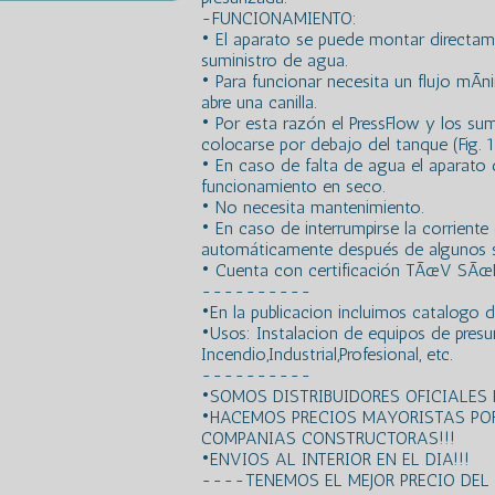
-FUNCIONAMIENTO:
• El aparato se puede montar directam
suministro de agua.
• Para funcionar necesita un flujo mÃ­
abre una canilla.
• Por esta razón el PressFlow y los sum
colocarse por debajo del tanque (Fig. 1
• En caso de falta de agua el aparato 
funcionamiento en seco.
• No necesita mantenimiento.
• En caso de interrumpirse la corriente 
automáticamente después de algunos se
• Cuenta con certificación TÃœV SÃœ
----------
•En la publicacion incluimos catalogo 
•Usos: Instalacion de equipos de presu
Incendio,Industrial,Profesional, etc.
----------
•SOMOS DISTRIBUIDORES OFICIALES
•HACEMOS PRECIOS MAYORISTAS PO
COMPANIAS CONSTRUCTORAS!!!
•ENVIOS AL INTERIOR EN EL DIA!!!
----TENEMOS EL MEJOR PRECIO DE