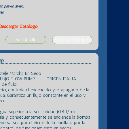
in previo aviso.
so.
Descargar Catálogo
Ver Detalle
mp
oteje Marcha En Seco
LUJO FLOW PUMP----ORIGEN ITALIA----
 de flujo.
cto, controla el encendido y el apagado de la
a. Garantiza un flujo constante en el uso y
co.
agua superior a la sensibilidad (0.6 l/min.)
vula y consecuentemente se enciende la bomba.
e ya sea por el cierre de la canilla o por la
 (control de funcionamiento en seco).