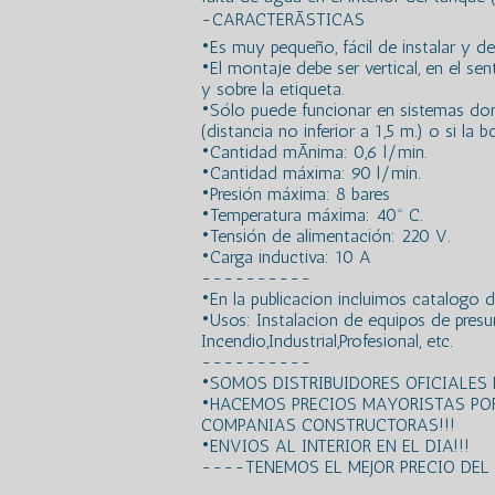
-CARACTERÃSTICAS
•Es muy pequeño, fácil de instalar y de l
•El montaje debe ser vertical, en el se
y sobre la etiqueta.
•Sólo puede funcionar en sistemas don
(distancia no inferior a 1,5 m.) o si la
•Cantidad mÃ­nima: 0,6 l/min.
•Cantidad máxima: 90 l/min.
•Presión máxima: 8 bares
•Temperatura máxima: 40º C.
•Tensión de alimentación: 220 V.
•Carga inductiva: 10 A
----------
•En la publicacion incluimos catalogo 
•Usos: Instalacion de equipos de presu
Incendio,Industrial,Profesional, etc.
----------
•SOMOS DISTRIBUIDORES OFICIALES
•HACEMOS PRECIOS MAYORISTAS PO
COMPANIAS CONSTRUCTORAS!!!
•ENVIOS AL INTERIOR EN EL DIA!!!
----TENEMOS EL MEJOR PRECIO DE