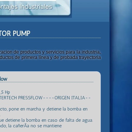
ROTOR PUMP
ion de productos y servicios para la industria,
uctos de primera línea y de probada trayectoria
flow
,5 Hp
ERTECH PRESSFLOW----ORIGEN ITALIA--
acto, pone en marcha y detiene la bomba en
.
ue detiene la bomba en caso de falta de agua.
do, la cañerÃ­a no se mantiene