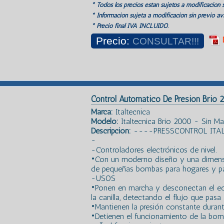
* Todos los precios estan sujetos a modificación s
* Información sujeta a modificación sin previo avi
* Precio final IVA INCLUIDO.
Precio:
CONSULTAR!!!
Control Automatico De Presion Brio
Marca:
Italtecnica
Modelo:
Italtecnica Brio 2000 - Sin 
Descripción:
----PRESSCONTROL ITAL
-
-Controladores electrónicos de nivel.
•Con un moderno diseño y una dimensi
de pequeñas bombas para hogares y para
-USOS
•Ponen en marcha y desconectan el equ
la canilla, detectando el flujo que pasa 
•Mantienen la presión constante durant
•Detienen el funcionamiento de la bom