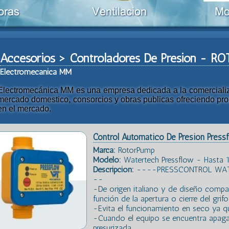
Accesorios > Controladores De Presion - 
Ele
ctromeca
nica MM
Electromecánica MM es una empresa dedicada a la comercializac
mercado domestico, consorcios y obras publicas ofreciendo prod
en el mercado.
Control Automatico De Presion Press
Marca:
RotorPump
Modelo:
Watertech Pressflow - Hasta 1
Descripción:
----PRESSCONTROL WAT
--
-De origen italiano y de diseño comp
función de la apertura o cierre del grifo
-Evita el funcionamiento en seco ya q
-Cuando el equipo se encuentra apaga
presurizada.