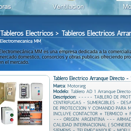
Tableros Electricos > Tableros Electricos Arra
Ele
ctromeca
nica MM
Electromecánica MM es una empresa dedicada a la comercializac
mercado domestico, consorcios y obras publicas ofreciendo prod
en el mercado.
Tablero Electrico Arranque Directo -
Marca:
Motorarg
Modelo:
Tablero AD 1 Arranque Directo 
Descripción:
----- TABLERO DE PRO
CENTRIFUGAS - SUMERGIBLES - DES
DE PROTECCION Y COMANDO PARA MO
INCLUYE CONTACTOR + TERMICO + 
--- ORIGEN: ARGENTINA --- ARMA
CALIDAD INTERNACIONAL ( SCHNEIDE
SIEMENS - TELEMECANIQUE - MOEL