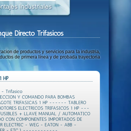
nque Directo Trifasicos
ion de productos y servicios para la industria,
uctos de primera línea y de probada trayectoria
 1 HP
- Trifasico
TECCION Y COMANDO PARA BOMBAS
AGOTE TRIFASICAS 1 HP ------ TABLERO
TORES ELECTRICOS TRIFASICOS 1 HP ---
FUSIBLES + LLAVE MANUAL / AUTOMATICO
DO CON COMPONENTES IMPORTADOS DE
R ELECTRIC - WEG - EATON - ABB -
LER - ETC ) ------------