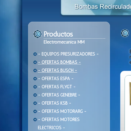
Productos
Electromecanica MM
- EQUIPOS PRESURIZADORES -
- OFERTAS BOMBAS -
- OFERTAS BUSCH -
- OFERTAS ESPA -
- OFERTAS FLYGT -
- OFERTAS GENEBRE -
- OFERTAS KSB -
- OFERTAS MOTORARG -
- OFERTAS MOTORES
ELECTRICOS -