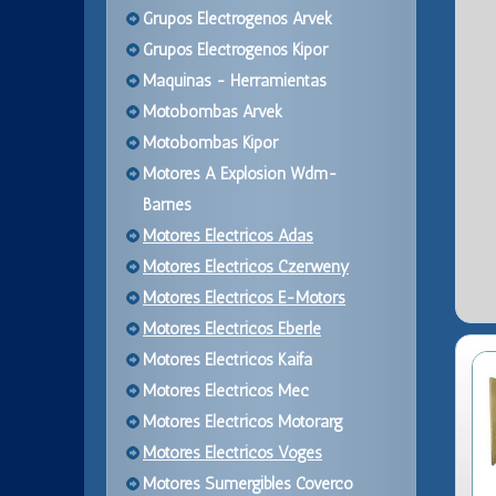
Grupos Electrogenos Arvek
Grupos Electrogenos Kipor
Maquinas - Herramientas
Motobombas Arvek
Motobombas Kipor
Motores A Explosion Wdm-
Barnes
Motores Electricos Adas
Motores Electricos Czerweny
Motores Electricos E-Motors
Motores Electricos Eberle
Motores Electricos Kaifa
Motores Electricos Mec
Motores Electricos Motorarg
Motores Electricos Voges
Motores Sumergibles Coverco