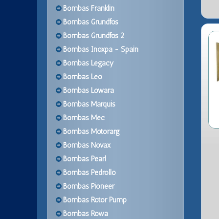
Bombas Franklin
Bombas Grundfos
Bombas Grundfos 2
Bombas Inoxpa - Spain
Bombas Legacy
Bombas Leo
Bombas Lowara
Bombas Marquis
Bombas Mec
Bombas Motorarg
Bombas Novax
Bombas Pearl
Bombas Pedrollo
Bombas Pioneer
Bombas Rotor Pump
Bombas Rowa