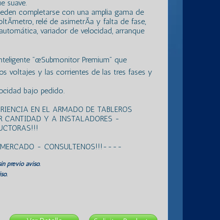
e suave.
 pueden completarse con una amplia gama de
tÃ­metro, relé de asimetrÃ­a y falta de fase,
 automática, variador de velocidad, arranque
inteligente ”œSubmonitor Premium” que
 voltajes y las corrientes de las tres fases y
ocidad bajo pedido.
RIENCIA EN EL ARMADO DE TABLEROS
R CANTIDAD Y A INSTALADORES -
CTORAS!!!
L MERCADO - CONSULTENOS!!!----
in previo aviso.
so.