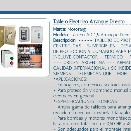
Tablero Electrico Arranque Directo - 
Marca:
Motorarg
Modelo:
Tablero AD 1,5 Arranque Direct
Descripción:
----- TABLERO DE PRO
CENTRIFUGAS - SUMERGIBLES - DESA
DE PROTECCION Y COMANDO PARA MO
INCLUYE CONTACTOR + TERMICO + 
--- ORIGEN: ARGENTINA --- ARMA
CALIDAD INTERNACIONAL ( SCHNEIDE
SIEMENS - TELEMECANIQUE - MOEL
•APLICACIONES:
- En hogares, comercios, sectores civile
- Para protección y comando manual 
eléctricos en general.
•ESPECIFICACIONES TECNICAS:
- Amplia gama de tableros para arranqu
reducida (impedancia, estrella triángulo
- Para bombas y motores monofásicos 
Para motores trifásicos de 0,50 HP a 4
- Son adecuados para el montaje inter