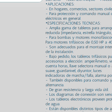
•APLICACIONES:
- En hogares, comercios, sectores civile
- Para protección y comando manual 
eléctricos en general.
•ESPECIFICACIONES TECNICAS:
- Amplia gama de tableros para arranqu
reducida (impedancia, estrella triángulo
- Para bombas y motores monofásicos 
Para motores trifásicos de 0,50 HP a 4
- Son adecuados para el montaje inter
de la instalación.
- Bajo pedido, los tableros trifásicos
accesorios a elección: amperÃ­metro, vol
cuenta horas, llave selectora manual o
suave, guardanivel, diyuntor, luces
indicadoras de marcha/falla, alarma por
- También disponibles para comando 
alternancia.
- De gran resistencia y larga vida útil.
- Los diagramas de conexión son sencil
- Los tableros electrónicos proveen pro
de agua.
- Están disponibles distintos tipos de a