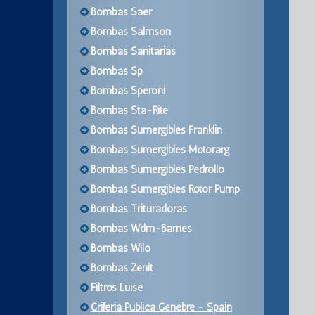
Bombas Saer
Bombas Salmson
Bombas Sanitarias
Bombas Sp
Bombas Speroni
Bombas Sta-Rite
Bombas Sumergibles Franklin
Bombas Sumergibles Motorarg
Bombas Sumergibles Pedrollo
Bombas Sumergibles Rotor Pump
Bombas Trituradoras
Bombas Wdm-Barnes
Bombas Wilo
Bombas Zenit
Filtros Luise
Griferia Publica Genebre - Spain