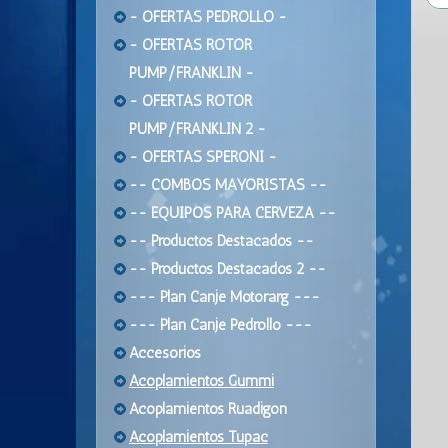
- OFERTAS PEDROLLO -
- OFERTAS ROTOR
PUMP/FRANKLIN -
- OFERTAS ROTOR
PUMP/FRANKLIN 2 -
- OFERTAS SPERONI -
-- COMBOS MAYORISTAS --
-- EQUIPOS PARA CERVEZA --
-- Productos Destacados --
-- Productos Destacados 2 --
--- Plan Canje Motorarg ---
--- Plan Canje Pedrollo ---
Accesorios
Acoplamientos Gummi
Acoplamientos Ruadigon
Acoplamientos Tupac