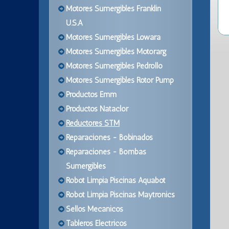
Motores Sumergibles Franklin
U.S.A
Motores Sumergibles Lowara
Motores Sumergibles Motorarg
Motores Sumergibles Pedrollo
Motores Sumergibles Rotor Pump
Productos Emm
Productos Nataclor
Reductores STM
Reparaciones - Bobinados
Reparaciones - Bombas
Sumergibles
Robot Limpia Piscinas Aquabot
Robot Limpia Piscinas Maytronics
Sellos Mecanicos
Tableros Electricos