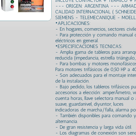
INCLUYE CONTACTOR + TERMICO + 
--- ORIGEN: ARGENTINA --- ARMA
CALIDAD INTERNACIONAL ( SCHNEIDE
SIEMENS - TELEMECANIQUE - MOEL
•APLICACIONES:
- En hogares, comercios, sectores civile
- Para protección y comando manual 
eléctricos en general.
•ESPECIFICACIONES TECNICAS:
- Amplia gama de tableros para arranqu
reducida (impedancia, estrella triángulo
- Para bombas y motores monofásicos 
Para motores trifásicos de 0,50 HP a 4
- Son adecuados para el montaje inter
de la instalación.
- Bajo pedido, los tableros trifásicos
accesorios a elección: amperÃ­metro, vol
cuenta horas, llave selectora manual o
suave, guardanivel, diyuntor, luces
indicadoras de marcha/falla, alarma por
- También disponibles para comando 
alternancia.
- De gran resistencia y larga vida útil.
- Los diagramas de conexión son sencil