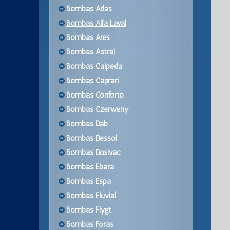
Bombas Adas
Bombas Alfa Laval
Bombas Ares
Bombas Astral
Bombas Calpeda
Bombas Caprari
Bombas Conforto
Bombas Czerweny
Bombas Dab
Bombas Dessol
Bombas Dosivac
Bombas Ebara
Bombas Espa
Bombas Fluvial
Bombas Flygt
Bombas Foras