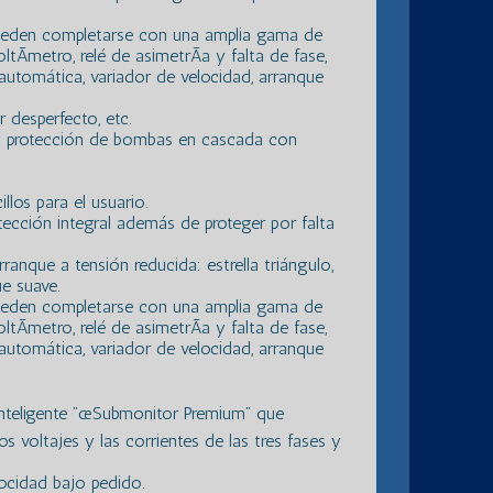
 pueden completarse con una amplia gama de
tÃ­metro, relé de asimetrÃ­a y falta de fase,
 automática, variador de velocidad, arranque
 desperfecto, etc.
y protección de bombas en cascada con
los para el usuario.
tección integral además de proteger por falta
rranque a tensión reducida: estrella triángulo,
e suave.
 pueden completarse con una amplia gama de
tÃ­metro, relé de asimetrÃ­a y falta de fase,
 automática, variador de velocidad, arranque
inteligente ”œSubmonitor Premium” que
 voltajes y las corrientes de las tres fases y
ocidad bajo pedido.