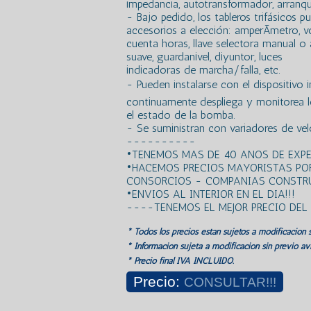
impedancia, autotransformador, arranqu
- Bajo pedido, los tableros trifásicos
accesorios a elección: amperÃ­metro, vol
cuenta horas, llave selectora manual o
suave, guardanivel, diyuntor, luces
indicadoras de marcha/falla, etc.
- Pueden instalarse con el dispositivo 
continuamente despliega y monitorea los
el estado de la bomba.
- Se suministran con variadores de vel
----------
•TENEMOS MAS DE 40 ANOS DE EXPE
•HACEMOS PRECIOS MAYORISTAS PO
CONSORCIOS - COMPANIAS CONSTRU
•ENVIOS AL INTERIOR EN EL DIA!!!
----TENEMOS EL MEJOR PRECIO DE
* Todos los precios estan sujetos a modificación s
* Información sujeta a modificación sin previo avi
* Precio final IVA INCLUIDO.
Precio:
CONSULTAR!!!