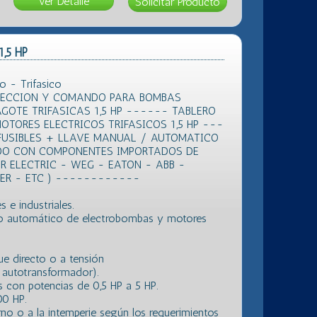
Ver Detalle
1,5 HP
o - Trifasico
TECCION Y COMANDO PARA BOMBAS
GOTE TRIFASICAS 1,5 HP ------ TABLERO
TORES ELECTRICOS TRIFASICOS 1,5 HP ---
FUSIBLES + LLAVE MANUAL / AUTOMATICO
DO CON COMPONENTES IMPORTADOS DE
R ELECTRIC - WEG - EATON - ABB -
LER - ETC ) ------------
s e industriales.
o automático de electrobombas y motores
e directo o a tensión
, autotransformador).
con potencias de 0,5 HP a 5 HP.
00 HP.
no o a la intemperie según los requerimientos