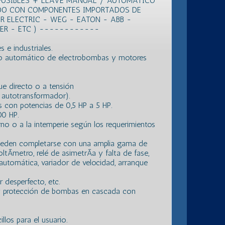
FUSIBLES + LLAVE MANUAL / AUTOMATICO
DO CON COMPONENTES IMPORTADOS DE
R ELECTRIC - WEG - EATON - ABB -
LER - ETC ) ------------
s e industriales.
o automático de electrobombas y motores
e directo o a tensión
, autotransformador).
con potencias de 0,5 HP a 5 HP.
00 HP.
no o a la intemperie según los requerimientos
 pueden completarse con una amplia gama de
tÃ­metro, relé de asimetrÃ­a y falta de fase,
 automática, variador de velocidad, arranque
 desperfecto, etc.
y protección de bombas en cascada con
los para el usuario.