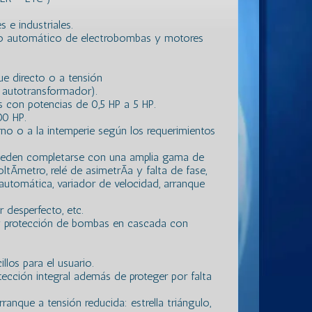
s e industriales.
o automático de electrobombas y motores
e directo o a tensión
, autotransformador).
con potencias de 0,5 HP a 5 HP.
00 HP.
no o a la intemperie según los requerimientos
 pueden completarse con una amplia gama de
tÃ­metro, relé de asimetrÃ­a y falta de fase,
 automática, variador de velocidad, arranque
 desperfecto, etc.
y protección de bombas en cascada con
los para el usuario.
tección integral además de proteger por falta
rranque a tensión reducida: estrella triángulo,