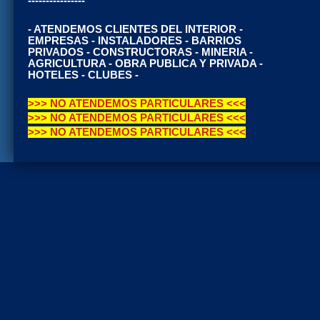
----------------
- ATENDEMOS CLIENTES DEL INTERIOR -
EMPRESAS - INSTALADORES - BARRIOS
PRIVADOS - CONSTRUCTORAS - MINERIA -
AGRICULTURA - OBRA PUBLICA Y PRIVADA -
HOTELES - CLUBES -
>>> NO ATENDEMOS PARTICULARES <<<
>>> NO ATENDEMOS PARTICULARES <<<
>>> NO ATENDEMOS PARTICULARES <<<