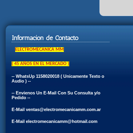
Información de Contacto
ELECTROMECANICA MM
( 45 AÑOS EN EL MERCADO )
-- WhatsUp 1158020018 ( Unicamente Texto o
Audio ) --
-- Envienos Un E-Mail Con Su Consulta y/o
Pedido --
E-Mail ventas@electromecanicamm.com.ar
E-Mail electromecanicamm@hotmail.com