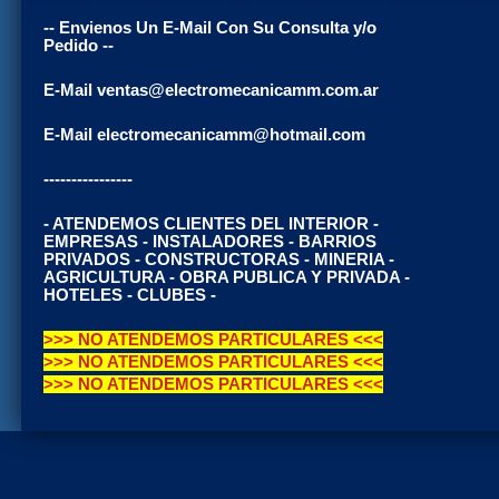
-- Envienos Un E-Mail Con Su Consulta y/o
Pedido --
E-Mail ventas@electromecanicamm.com.ar
E-Mail electromecanicamm@hotmail.com
----------------
- ATENDEMOS CLIENTES DEL INTERIOR -
EMPRESAS - INSTALADORES - BARRIOS
PRIVADOS - CONSTRUCTORAS - MINERIA -
AGRICULTURA - OBRA PUBLICA Y PRIVADA -
HOTELES - CLUBES -
>>> NO ATENDEMOS PARTICULARES <<<
>>> NO ATENDEMOS PARTICULARES <<<
>>> NO ATENDEMOS PARTICULARES <<<