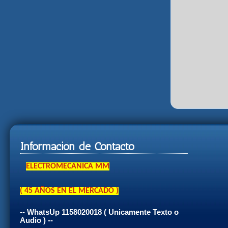
Información de Contacto
ELECTROMECANICA MM
( 45 AÑOS EN EL MERCADO )
-- WhatsUp 1158020018 ( Unicamente Texto o
Audio ) --