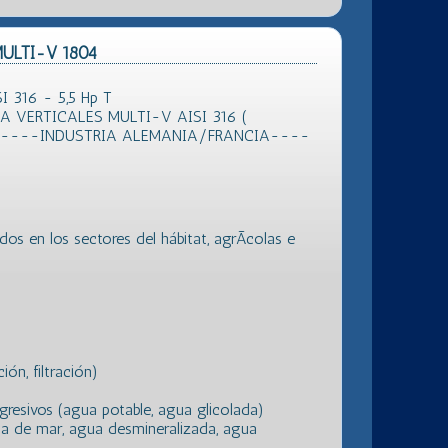
 MULTI-V 1804
 316 - 5,5 Hp T
 VERTICALES MULTI-V AISI 316 (
 )----INDUSTRIA ALEMANIA/FRANCIA----
os en los sectores del hábitat, agrÃ­colas e
ón, filtración)
gresivos (agua potable, agua glicolada)
ua de mar, agua desmineralizada, agua