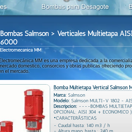
Bombas Salmson > Verticales Multietapa A
6000
Ele
ctromeca
nica MM
Electromecánica MM es una empresa dedicada a la comercializac
mercado domestico, consorcios y obras publicas ofreciendo prod
en el mercado.
Bomba Multietapa Vertical Salmson
Marca:
Salmson
Modelo:
Salmson MULTI-V 1802 - AIS
Descripción:
----BOMBAS MULTIETAPA
OPCIONAL: AISI 304 + ECONOMICO
•CARACTERÃSTICAS
- Caudal hasta: 140 m3 / h
- Altura mano. hasta : 240 m