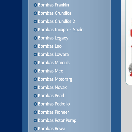
Bombas Franklin
Bombas Grundfos
Bombas Grundfos 2
Bombas Inoxpa - Spain
Bombas Legacy
Bombas Leo
Bombas Lowara
Bombas Marquis
Bombas Mec
Bombas Motorarg
Bombas Novax
Bombas Pearl
Bombas Pedrollo
Bombas Pioneer
Bombas Rotor Pump
Bombas Rowa