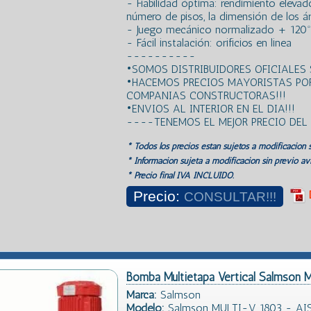
- Fiabilidad óptima: rendimiento elevado
número de pisos, la dimensión de los á
- Juego mecánico normalizado + 120º
- Fácil instalación: orificios en linea
----------
•SOMOS DISTRIBUIDORES OFICIALES
•HACEMOS PRECIOS MAYORISTAS PO
COMPANIAS CONSTRUCTORAS!!!
•ENVIOS AL INTERIOR EN EL DIA!!!
----TENEMOS EL MEJOR PRECIO DE
* Todos los precios estan sujetos a modificación s
* Información sujeta a modificación sin previo avi
* Precio final IVA INCLUIDO.
Precio:
CONSULTAR!!!
Bomba Multietapa Vertical Salmson
Marca:
Salmson
Modelo:
Salmson MULTI-V 1803 - AIS