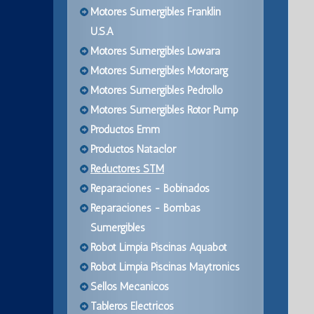
Motores Sumergibles Franklin
U.S.A
Motores Sumergibles Lowara
Motores Sumergibles Motorarg
Motores Sumergibles Pedrollo
Motores Sumergibles Rotor Pump
Productos Emm
Productos Nataclor
Reductores STM
Reparaciones - Bobinados
Reparaciones - Bombas
Sumergibles
Robot Limpia Piscinas Aquabot
Robot Limpia Piscinas Maytronics
Sellos Mecanicos
Tableros Electricos