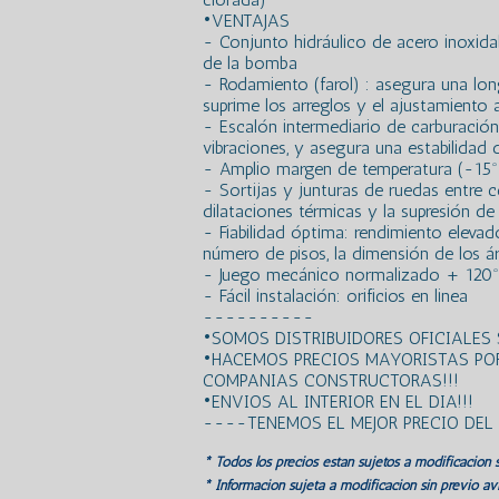
•VENTAJAS
- Conjunto hidráulico de acero inoxida
de la bomba
- Rodamiento (farol) : asegura una lo
suprime los arreglos y el ajustamiento a
- Escalón intermediario de carburación
vibraciones, y asegura una estabilidad
- Amplio margen de temperatura (-15º
- Sortijas y junturas de ruedas entre c
dilataciones térmicas y la supresión de
- Fiabilidad óptima: rendimiento elevado
número de pisos, la dimensión de los á
- Juego mecánico normalizado + 120º
- Fácil instalación: orificios en linea
----------
•SOMOS DISTRIBUIDORES OFICIALES
•HACEMOS PRECIOS MAYORISTAS PO
COMPANIAS CONSTRUCTORAS!!!
•ENVIOS AL INTERIOR EN EL DIA!!!
----TENEMOS EL MEJOR PRECIO DE
* Todos los precios estan sujetos a modificación s
* Información sujeta a modificación sin previo avi