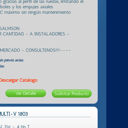
 gracias al perfil de las ruedas, limitando el
rboles y los empujes axiales
C máximo sin ningún mantenimiento
 SALMSON
R CANTIDAD - A INSTALADORES -
L MERCADO - CONSULTENOS!!!----
in previo aviso.
so.
Descargar Catálogo
Ver Detalle
 MULTI-V 1803
I 316 - 4 Hp T