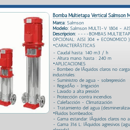
Bomba Multietapa Vertical Salmson
Marca:
Salmson
Modelo:
Salmson MULTI-V 1804 - AISI
Descripción:
----BOMBAS MULTIETAPA
OPCIONAL: AISI 304 + ECONOMICO
•CARACTERÃSTICAS
- Caudal hasta: 140 m3 / h
- Altura mano. hasta : 240 m
•APLICACIONES
- Bombeo de lÃ­quidos claros no cargad
industriales:
- Suministro de agua - sobrepresión
- RegadÃ­o - Irrigación
- Lavado a alta presión
- Protección contra incendios
- Calefacción - Climatización
- Tratamiento del agua (desmineralizaci
•Fluidos bombeados:
- Gama estandar: lÃ­quidos claros no a
- Gama 316 L: lÃ­quidos agresivos (ag
clorada)