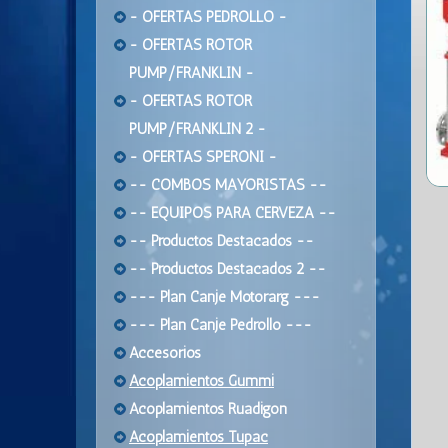
- OFERTAS PEDROLLO -
- OFERTAS ROTOR
PUMP/FRANKLIN -
- OFERTAS ROTOR
PUMP/FRANKLIN 2 -
- OFERTAS SPERONI -
-- COMBOS MAYORISTAS --
-- EQUIPOS PARA CERVEZA --
-- Productos Destacados --
-- Productos Destacados 2 --
--- Plan Canje Motorarg ---
--- Plan Canje Pedrollo ---
Accesorios
Acoplamientos Gummi
Acoplamientos Ruadigon
Acoplamientos Tupac