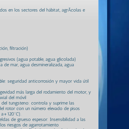
os en los sectores del hábitat, agrÃ­colas e
ón, filtración)
gresivos (agua potable, agua glicolada)
ua de mar, agua desmineralizada, agua
ble: seguridad anticorrosión y mayor vida útil
ngevidad más larga del rodamiento del motor, y
xial del móvil
 del tungsteno: controla y suprime las
 del rotor con un número elevado de pisos
 a+120ºC).
eldas de grueso espesor: Insensibilidad a las
 los riesgos de agarrotamiento