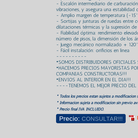
- Escalón intermediario de carburación
vibraciones, y asegura una estabilidad
- Amplio margen de temperatura (-15º
- Sortijas y junturas de ruedas entre c
dilataciones térmicas y la supresión de
- Fiabilidad óptima: rendimiento elevado
número de pisos, la dimensión de los á
- Juego mecánico normalizado + 120º
- Fácil instalación: orificios en linea
----------
•SOMOS DISTRIBUIDORES OFICIALES
•HACEMOS PRECIOS MAYORISTAS PO
COMPANIAS CONSTRUCTORAS!!!
•ENVIOS AL INTERIOR EN EL DIA!!!
----TENEMOS EL MEJOR PRECIO DE
* Todos los precios estan sujetos a modificación s
* Información sujeta a modificación sin previo avi
* Precio final IVA INCLUIDO.
Precio:
CONSULTAR!!!