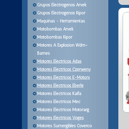
Grupos Electrogenos Arvek
Grupos Electrogenos Kipor
Maquinas - Herramientas
Motobombas Arvek
Motobombas Kipor
Motores A Explosion Wdm-
Barnes
Motores Electricos Adas
Motores Electricos Czerweny
Motores Electricos E-Motors
Motores Electricos Eberle
Motores Electricos Kaifa
Motores Electricos Mec
Motores Electricos Motorarg
Motores Electricos Voges
Motores Sumergibles Coverco