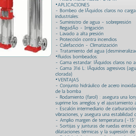
•APLICACIONES
- Bombeo de lÃ­quidos claros no cargad
industriales:
- Suministro de agua - sobrepresión
- RegadÃ­o - Irrigación
- Lavado a alta presión
- Protección contra incendios
- Calefacción - Climatización
- Tratamiento del agua (desmineralizaci
•Fluidos bombeados:
- Gama estandar: lÃ­quidos claros no a
- Gama 316 L: lÃ­quidos agresivos (ag
clorada)
•VENTAJAS
- Conjunto hidráulico de acero inoxida
de la bomba
- Rodamiento (farol) : asegura una lo
suprime los arreglos y el ajustamiento a
- Escalón intermediario de carburación
vibraciones, y asegura una estabilidad
- Amplio margen de temperatura (-15º
- Sortijas y junturas de ruedas entre c
dilataciones térmicas y la supresión de