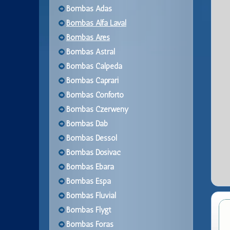
Bombas Adas
Bombas Alfa Laval
Bombas Ares
Bombas Astral
Bombas Calpeda
Bombas Caprari
Bombas Conforto
Bombas Czerweny
Bombas Dab
Bombas Dessol
Bombas Dosivac
Bombas Ebara
Bombas Espa
Bombas Fluvial
Bombas Flygt
Bombas Foras