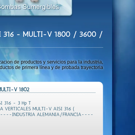
ISI 316 - MULTI-V 1800 / 3600 /
ion de productos y servicios para la industria,
uctos de primera línea y de probada trayectoria
 MULTI-V 1802
I 316 - 3 Hp T
 VERTICALES MULTI-V AISI 316 (
 )----INDUSTRIA ALEMANIA/FRANCIA----