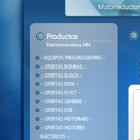
Productos
Electromecanica MM
- EQUIPOS PRESURIZADORES -
- OFERTAS BOMBAS -
- OFERTAS BUSCH -
- OFERTAS ESPA -
- OFERTAS FLYGT -
- OFERTAS GENEBRE -
- OFERTAS KSB -
- OFERTAS MOTORARG -
- OFERTAS MOTORES
ELECTRICOS -