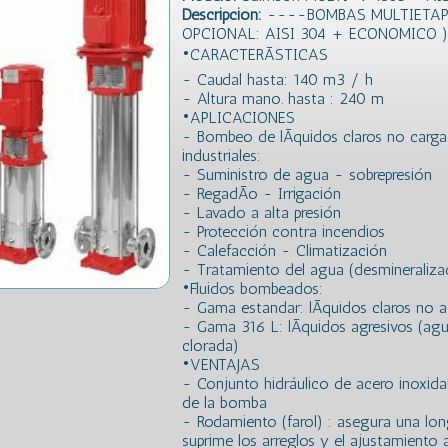
Descripción:
----BOMBAS MULTIETAPA
OPCIONAL: AISI 304 + ECONOMICO
•CARACTERÃSTICAS
- Caudal hasta: 140 m3 / h
- Altura mano. hasta : 240 m
•APLICACIONES
- Bombeo de lÃ­quidos claros no cargad
industriales:
- Suministro de agua - sobrepresión
- RegadÃ­o - Irrigación
- Lavado a alta presión
- Protección contra incendios
- Calefacción - Climatización
- Tratamiento del agua (desmineralizaci
•Fluidos bombeados:
- Gama estandar: lÃ­quidos claros no a
- Gama 316 L: lÃ­quidos agresivos (ag
clorada)
•VENTAJAS
- Conjunto hidráulico de acero inoxida
de la bomba
- Rodamiento (farol) : asegura una lo
suprime los arreglos y el ajustamiento a