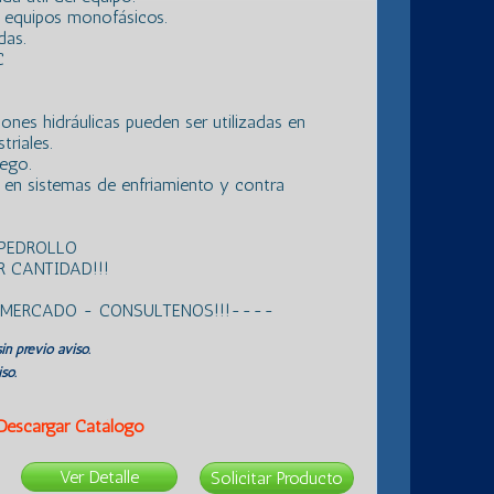
s equipos monofásicos.
das.
C
ones hidráulicas pueden ser utilizadas en
triales.
iego.
 en sistemas de enfriamiento y contra
 PEDROLLO
 CANTIDAD!!!
L MERCADO - CONSULTENOS!!!----
in previo aviso.
so.
Descargar Catálogo
Ver Detalle