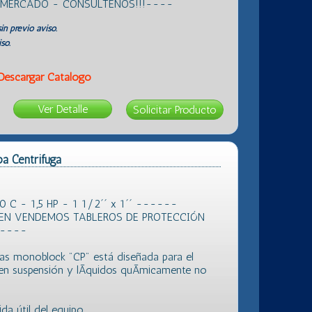
L MERCADO - CONSULTENOS!!!----
in previo aviso.
so.
Descargar Catálogo
Ver Detalle
a Centrifuga
C - 1,5 HP - 1 1/2´´ x 1´´ ------
IEN VENDEMOS TABLEROS DE PROTECCIÓN
-----
gas monoblock "CP" está diseñada para el
 en suspensión y lÃ­quidos quÃ­micamente no
da útil del equipo.