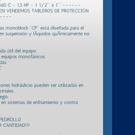
 C - 1,5 HP - 1 1/2´´ x 1´´ ------
IEN VENDEMOS TABLEROS DE PROTECCIÓN
-----
gas monoblock "CP" está diseñada para el
 en suspensión y lÃ­quidos quÃ­micamente no
da útil del equipo.
s equipos monofásicos.
das.
C
ones hidráulicas pueden ser utilizadas en
triales.
iego.
 en sistemas de enfriamiento y contra
 PEDROLLO
 CANTIDAD!!!