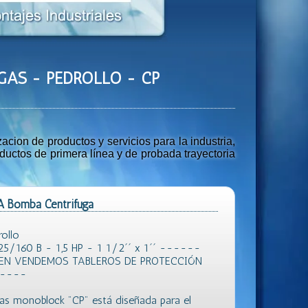
UGAS - PEDROLLO - CP
ion de productos y servicios para la industria,
uctos de primera línea y de probada trayectoria
 Bomba Centrifuga
ollo
160 B - 1,5 HP - 1 1/2´´ x 1´´ ------
IEN VENDEMOS TABLEROS DE PROTECCIÓN
-----
gas monoblock "CP" está diseñada para el