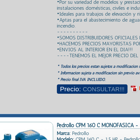
•Por su variedad de modelos y prestaci
instalaciones domésticas, civiles e indus
•Ideales para trabajos de elevación y r
•Aptas para el abastecimiento de agua
incendio.
----------
•SOMOS DISTRIBUIDORES OFICIALES
•HACEMOS PRECIOS MAYORISTAS POR
•ENVIOS AL INTERIOR EN EL DIA!!!
----TENEMOS EL MEJOR PRECIO DE
* Todos los precios estan sujetos a modificación s
* Información sujeta a modificación sin previo avi
* Precio final IVA INCLUIDO.
Precio:
CONSULTAR!!!
Pedrollo CPM 160 C MONOFASICA - 
Marca:
Pedrollo
Modelo:
CPM 160 C - 1,5 HP - Pedroll