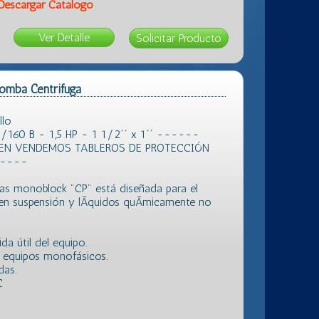
Descargar Catálogo
Ver Detalle
omba Centrifuga
llo
60 B - 1,5 HP - 1 1/2´´ x 1´´ ------
IEN VENDEMOS TABLEROS DE PROTECCIÓN
-----
gas monoblock "CP" está diseñada para el
 en suspensión y lÃ­quidos quÃ­micamente no
da útil del equipo.
s equipos monofásicos.
das.
C