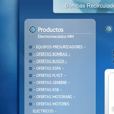
Productos
Electromecanica MM
- EQUIPOS PRESURIZADORES -
- OFERTAS BOMBAS -
- OFERTAS BUSCH -
- OFERTAS ESPA -
- OFERTAS FLYGT -
- OFERTAS GENEBRE -
- OFERTAS KSB -
- OFERTAS MOTORARG -
- OFERTAS MOTORES
ELECTRICOS -