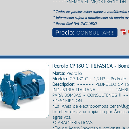
----TENEMOS EL MEJOR PRECIO DE
* Todos los precios estan sujetos a modificación s
* Información sujeta a modificación sin previo avi
* Precio final IVA INCLUIDO.
Precio:
CONSULTAR!!!
Pedrollo CP 160 C TRIFASICA - Bomb
Marca:
Pedrollo
Modelo:
CP 160 C - 1,5 HP - Pedrollo
Descripción:
------ PEDROLLO CP 160 
INDUSTRIA ITALIANA ------ TAMB
PARA BOMBAS - CONSULTENOS!!! -
•DESCRIPCION
•La lÃ­nea de electrobombas centrÃ­fu
bombeo de agua limpia sin partÃ­culas
agresivos.
•CARACTERISTICAS
•Eje de Acero Inoxidable: prolonga la vi