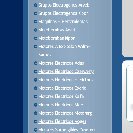
Grupos Electrogenos Arvek
Grupos Electrogenos Kipor
Maquinas - Herramientas
Motobombas Arvek
Motobombas Kipor
Motores A Explosion Wdm-
Barnes
Motores Electricos Adas
Motores Electricos Czerweny
Motores Electricos E-Motors
Motores Electricos Eberle
Motores Electricos Kaifa
Motores Electricos Mec
Motores Electricos Motorarg
Motores Electricos Voges
Motores Sumergibles Coverco