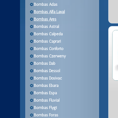
Bombas Adas
Bombas Alfa Laval
Bombas Ares
Bombas Astral
Bombas Calpeda
Bombas Caprari
Bombas Conforto
Bombas Czerweny
Bombas Dab
Bombas Dessol
Bombas Dosivac
Bombas Ebara
Bombas Espa
Bombas Fluvial
Bombas Flygt
Bombas Foras