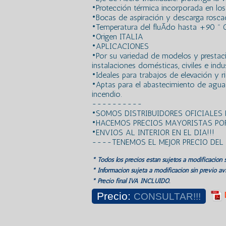
•Protección térmica incorporada en lo
•Bocas de aspiración y descarga rosca
•Temperatura del fluÃ­do hasta +90 º 
•Origen ITALIA
•APLICACIONES
•Por su variedad de modelos y prestaci
instalaciones domésticas, civiles e indus
•Ideales para trabajos de elevación y r
•Aptas para el abastecimiento de agua
incendio.
----------
•SOMOS DISTRIBUIDORES OFICIALES
•HACEMOS PRECIOS MAYORISTAS POR
•ENVIOS AL INTERIOR EN EL DIA!!!
----TENEMOS EL MEJOR PRECIO DE
* Todos los precios estan sujetos a modificación s
* Información sujeta a modificación sin previo avi
* Precio final IVA INCLUIDO.
Precio:
CONSULTAR!!!