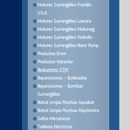
Motores Sumergibles Franklin
U.S.A
Motores Sumergibles Lowara
Motores Sumergibles Motorarg
Motores Sumergibles Pedrollo
Motores Sumergibles Rotor Pump
Productos Emm
Productos Nataclor
Reductores STM
Reparaciones - Bobinados
Reparaciones - Bombas
Sumergibles
Robot Limpia Piscinas Aquabot
Robot Limpia Piscinas Maytronics
Sellos Mecanicos
Tableros Electricos