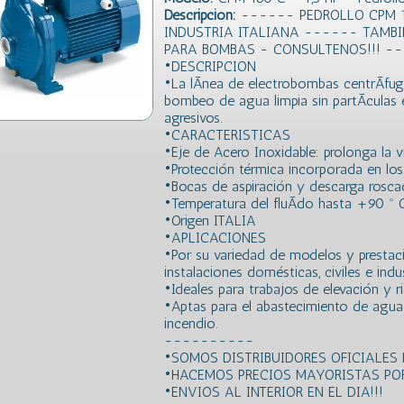
Descripción:
------ PEDROLLO CPM 160
INDUSTRIA ITALIANA ------ TAMB
PARA BOMBAS - CONSULTENOS!!! -
•DESCRIPCION
•La lÃ­nea de electrobombas centrÃ­fu
bombeo de agua limpia sin partÃ­culas
agresivos.
•CARACTERISTICAS
•Eje de Acero Inoxidable: prolonga la vi
•Protección térmica incorporada en lo
•Bocas de aspiración y descarga rosca
•Temperatura del fluÃ­do hasta +90 º 
•Origen ITALIA
•APLICACIONES
•Por su variedad de modelos y prestaci
instalaciones domésticas, civiles e indus
•Ideales para trabajos de elevación y r
•Aptas para el abastecimiento de agua
incendio.
----------
•SOMOS DISTRIBUIDORES OFICIALES
•HACEMOS PRECIOS MAYORISTAS POR
•ENVIOS AL INTERIOR EN EL DIA!!!