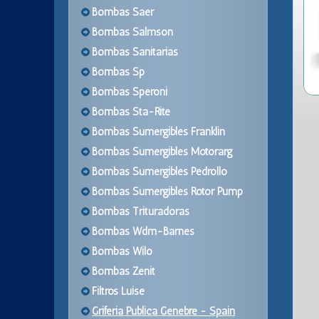
Bombas Saer
Bombas Salmson
Bombas Sanitarias
Bombas Sp
Bombas Speroni
Bombas Sta-Rite
Bombas Sumergibles Franklin
Bombas Sumergibles Motorarg
Bombas Sumergibles Pedrollo
Bombas Sumergibles Rotor Pump
Bombas Trituradoras
Bombas Wdm-Barnes
Bombas Wilo
Bombas Zenit
Filtros Luise
Griferia Publica Genebre - Spain