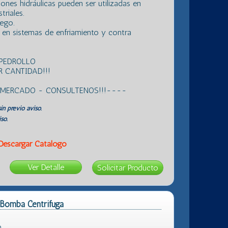
ones hidráulicas pueden ser utilizadas en
triales.
iego.
 en sistemas de enfriamiento y contra
 PEDROLLO
 CANTIDAD!!!
L MERCADO - CONSULTENOS!!!----
in previo aviso.
so.
Descargar Catálogo
Ver Detalle
Bomba Centrifuga
o