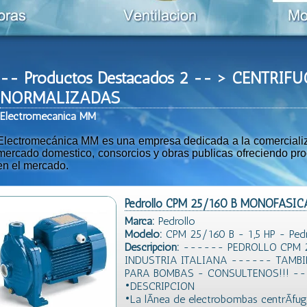
-- Productos Destacados 2 -- > CENTRIF
NORMALIZADAS
Ele
ctromeca
nica MM
Electromecánica MM es una empresa dedicada a la comercializac
mercado domestico, consorcios y obras publicas ofreciendo prod
en el mercado.
Pedrollo CPM 25/160 B MONOFASICA
Marca:
Pedrollo
Modelo:
CPM 25/160 B - 1,5 HP - Pedr
Descripción:
------ PEDROLLO CPM 25/
INDUSTRIA ITALIANA ------ TAMB
PARA BOMBAS - CONSULTENOS!!! -
•DESCRIPCION
•La lÃ­nea de electrobombas centrÃ­fu