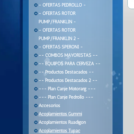
- OFERTAS PEDROLLO -
- OFERTAS ROTOR
PUMP/FRANKLIN -
- OFERTAS ROTOR
PUMP/FRANKLIN 2 -
- OFERTAS SPERONI -
-- COMBOS MAYORISTAS --
-- EQUIPOS PARA CERVEZA --
-- Productos Destacados --
-- Productos Destacados 2 --
--- Plan Canje Motorarg ---
--- Plan Canje Pedrollo ---
Accesorios
Acoplamientos Gummi
Acoplamientos Ruadigon
Acoplamientos Tupac