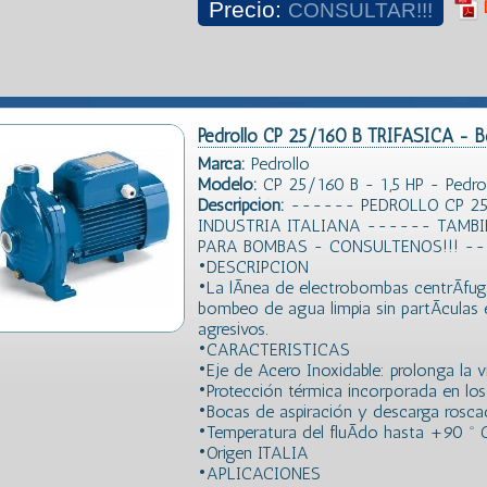
Precio:
CONSULTAR!!!
Pedrollo CP 25/160 B TRIFASICA - B
Marca:
Pedrollo
Modelo:
CP 25/160 B - 1,5 HP - Pedro
Descripción:
------ PEDROLLO CP 25/1
INDUSTRIA ITALIANA ------ TAMB
PARA BOMBAS - CONSULTENOS!!! -
•DESCRIPCION
•La lÃ­nea de electrobombas centrÃ­fu
bombeo de agua limpia sin partÃ­culas
agresivos.
•CARACTERISTICAS
•Eje de Acero Inoxidable: prolonga la vi
•Protección térmica incorporada en lo
•Bocas de aspiración y descarga rosca
•Temperatura del fluÃ­do hasta +90 º 
•Origen ITALIA
•APLICACIONES