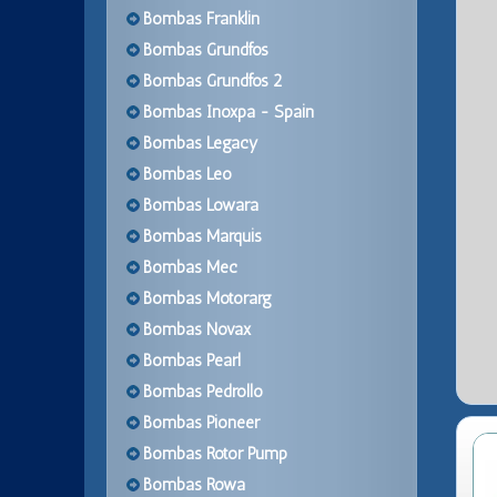
Bombas Franklin
Bombas Grundfos
Bombas Grundfos 2
Bombas Inoxpa - Spain
Bombas Legacy
Bombas Leo
Bombas Lowara
Bombas Marquis
Bombas Mec
Bombas Motorarg
Bombas Novax
Bombas Pearl
Bombas Pedrollo
Bombas Pioneer
Bombas Rotor Pump
Bombas Rowa