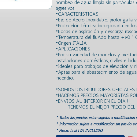
bombeo de agua limpia sin partÃ­culas
agresivos.
•CARACTERISTICAS
•Eje de Acero Inoxidable: prolonga la vi
•Protección térmica incorporada en lo
•Bocas de aspiración y descarga rosca
•Temperatura del fluÃ­do hasta +90 º 
•Origen ITALIA
•APLICACIONES
•Por su variedad de modelos y prestaci
instalaciones domésticas, civiles e indus
•Ideales para trabajos de elevación y r
•Aptas para el abastecimiento de agua
incendio.
----------
•SOMOS DISTRIBUIDORES OFICIALES
•HACEMOS PRECIOS MAYORISTAS POR
•ENVIOS AL INTERIOR EN EL DIA!!!
----TENEMOS EL MEJOR PRECIO DE
* Todos los precios estan sujetos a modificación s
* Información sujeta a modificación sin previo avi
* Precio final IVA INCLUIDO.