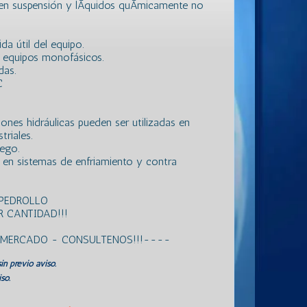
 en suspensión y lÃ­quidos quÃ­micamente no
da útil del equipo.
s equipos monofásicos.
das.
C
ones hidráulicas pueden ser utilizadas en
triales.
iego.
 en sistemas de enfriamiento y contra
 PEDROLLO
 CANTIDAD!!!
L MERCADO - CONSULTENOS!!!----
in previo aviso.
so.