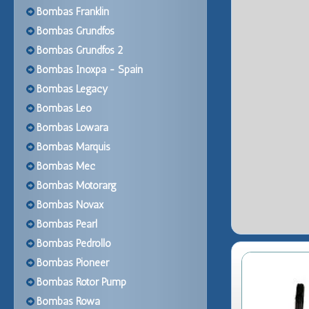
Bombas Franklin
Bombas Grundfos
Bombas Grundfos 2
Bombas Inoxpa - Spain
Bombas Legacy
Bombas Leo
Bombas Lowara
Bombas Marquis
Bombas Mec
Bombas Motorarg
Bombas Novax
Bombas Pearl
Bombas Pedrollo
Bombas Pioneer
Bombas Rotor Pump
Bombas Rowa