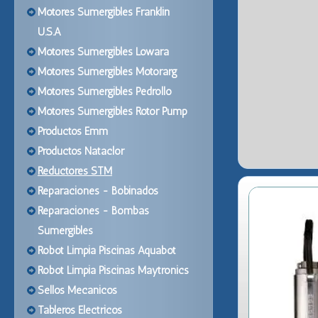
Motores Sumergibles Franklin
U.S.A
Motores Sumergibles Lowara
Motores Sumergibles Motorarg
Motores Sumergibles Pedrollo
Motores Sumergibles Rotor Pump
Productos Emm
Productos Nataclor
Reductores STM
Reparaciones - Bobinados
Reparaciones - Bombas
Sumergibles
Robot Limpia Piscinas Aquabot
Robot Limpia Piscinas Maytronics
Sellos Mecanicos
Tableros Electricos