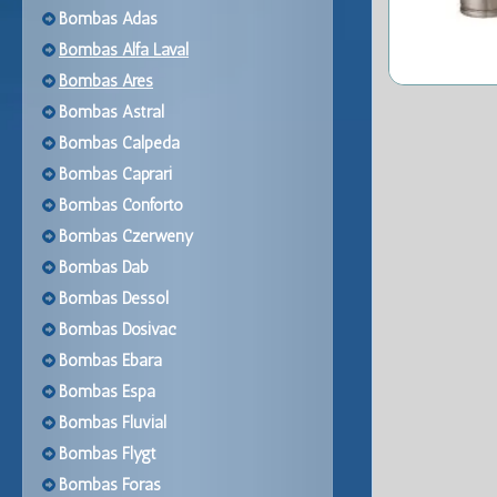
Bombas Adas
Bombas Alfa Laval
Bombas Ares
Bombas Astral
Bombas Calpeda
Bombas Caprari
Bombas Conforto
Bombas Czerweny
Bombas Dab
Bombas Dessol
Bombas Dosivac
Bombas Ebara
Bombas Espa
Bombas Fluvial
Bombas Flygt
Bombas Foras