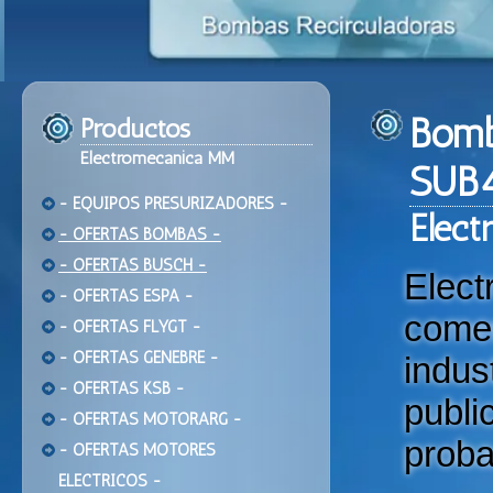
Bomb
Productos
Electromecanica MM
SUB4
- EQUIPOS PRESURIZADORES -
Ele
ct
- OFERTAS BOMBAS -
- OFERTAS BUSCH -
Elec
- OFERTAS ESPA -
come
- OFERTAS FLYGT -
- OFERTAS GENEBRE -
indu
- OFERTAS KSB -
publi
- OFERTAS MOTORARG -
proba
- OFERTAS MOTORES
ELECTRICOS -