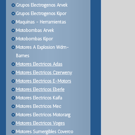
Grupos Electrogenos Arvek
Grupos Electrogenos Kipor
Maquinas - Herramientas
Motobombas Arvek
Motobombas Kipor
Motores A Explosion Wdm-
Barnes
Motores Electricos Adas
Motores Electricos Czerweny
Motores Electricos E-Motors
Motores Electricos Eberle
Motores Electricos Kaifa
Motores Electricos Mec
Motores Electricos Motorarg
Motores Electricos Voges
Motores Sumergibles Coverco