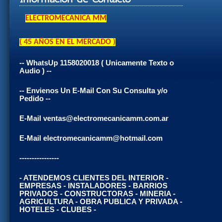
ELECTROMECANICA MM
( 45 AÑOS EN EL MERCADO )
-- WhatsUp 1158020018 ( Unicamente Texto o
Audio ) --
-- Envienos Un E-Mail Con Su Consulta y/o
Pedido --
E-Mail ventas@electromecanicamm.com.ar
E-Mail electromecanicamm@hotmail.com
----------------
- ATENDEMOS CLIENTES DEL INTERIOR -
EMPRESAS - INSTALADORES - BARRIOS
PRIVADOS - CONSTRUCTORAS - MINERIA -
AGRICULTURA - OBRA PUBLICA Y PRIVADA -
HOTELES - CLUBES -