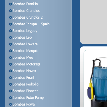
Bombas Franklin
Bombas Grundfos
Bombas Grundfos 2
Bombas Inoxpa - Spain
Bombas Legacy
Bombas Leo
Bombas Lowara
Bombas Marquis
Bombas Mec
Bombas Motorarg
Bombas Novax
Bombas Pearl
Bombas Pedrollo
Bombas Pioneer
Bombas Rotor Pump
Bombas Rowa