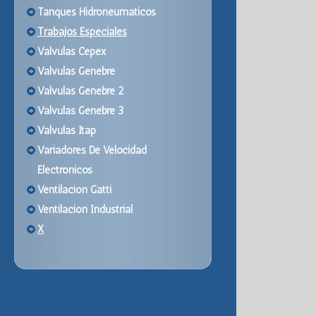
Tanques Hidroneumaticos
Trabajos Especiales
Valvulas Cepex
Valvulas Genebre
Valvulas Genebre 2
Valvulas Genebre 3
Valvulas Itap
Variadores De Velocidad
Electronicos
Ventilacion Gatti
Ventilacion Industrial
X