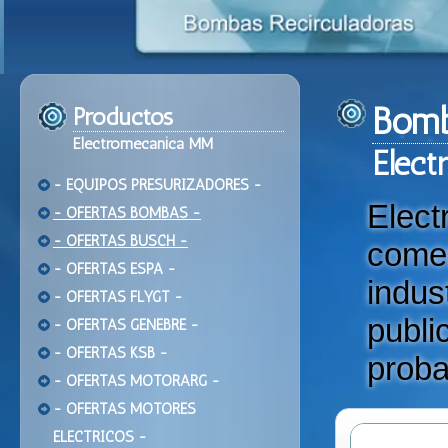
Bomb
Productos
Electromecanica MM
Ele
ct
- EQUIPOS PRESURIZADORES -
Elec
- OFERTAS BOMBAS -
- OFERTAS BUSCH -
come
- OFERTAS ESPA -
indu
- OFERTAS FLYGT -
publi
- OFERTAS GENEBRE -
- OFERTAS KSB -
proba
- OFERTAS MOTORARG -
- OFERTAS MOTORES
ELECTRICOS -