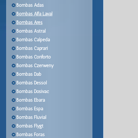
Bombas Adas
Bombas Alfa Laval
Bombas Ares
Bombas Astral
Bombas Calpeda
Bombas Caprari
Bombas Conforto
Bombas Czerweny
Bombas Dab
Bombas Dessol
Bombas Dosivac
Bombas Ebara
Bombas Espa
Bombas Fluvial
Bombas Flygt
Bombas Foras