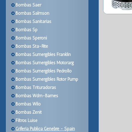
Bombas Saer
Bombas Salmson
Bombas Sanitarias
Bombas Sp
Bombas Speroni
Bombas Sta-Rite
Bombas Sumergibles Franklin
Bombas Sumergibles Motorarg
Bombas Sumergibles Pedrollo
Bombas Sumergibles Rotor Pump
Bombas Trituradoras
Bombas Wdm-Barnes
Bombas Wilo
Bombas Zenit
Filtros Luise
Griferia Publica Genebre - Spain