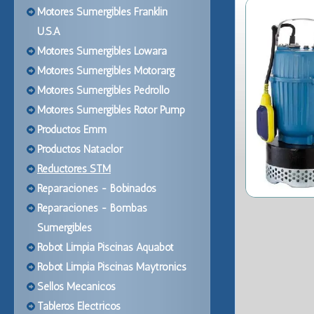
Motores Sumergibles Franklin
U.S.A
Motores Sumergibles Lowara
Motores Sumergibles Motorarg
Motores Sumergibles Pedrollo
Motores Sumergibles Rotor Pump
Productos Emm
Productos Nataclor
Reductores STM
Reparaciones - Bobinados
Reparaciones - Bombas
Sumergibles
Robot Limpia Piscinas Aquabot
Robot Limpia Piscinas Maytronics
Sellos Mecanicos
Tableros Electricos