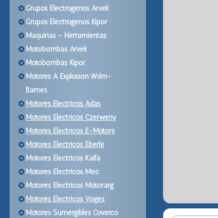
Grupos Electrogenos Arvek
Grupos Electrogenos Kipor
Maquinas - Herramientas
Motobombas Arvek
Motobombas Kipor
Motores A Explosion Wdm-
Barnes
Motores Electricos Adas
Motores Electricos Czerweny
Motores Electricos E-Motors
Motores Electricos Eberle
Motores Electricos Kaifa
Motores Electricos Mec
Motores Electricos Motorarg
Motores Electricos Voges
Motores Sumergibles Coverco