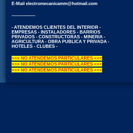
E-Mail electromecanicamm@hotmail.com
----------------
- ATENDEMOS CLIENTES DEL INTERIOR -
EMPRESAS - INSTALADORES - BARRIOS
PRIVADOS - CONSTRUCTORAS - MINERIA -
AGRICULTURA - OBRA PUBLICA Y PRIVADA -
HOTELES - CLUBES -
>>> NO ATENDEMOS PARTICULARES <<<
>>> NO ATENDEMOS PARTICULARES <<<
>>> NO ATENDEMOS PARTICULARES <<<