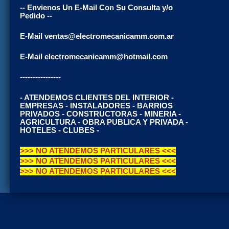
-- Envienos Un E-Mail Con Su Consulta y/o
Pedido --
E-Mail ventas@electromecanicamm.com.ar
E-Mail electromecanicamm@hotmail.com
----------------
- ATENDEMOS CLIENTES DEL INTERIOR -
EMPRESAS - INSTALADORES - BARRIOS
PRIVADOS - CONSTRUCTORAS - MINERIA -
AGRICULTURA - OBRA PUBLICA Y PRIVADA -
HOTELES - CLUBES -
>>> NO ATENDEMOS PARTICULARES <<<
>>> NO ATENDEMOS PARTICULARES <<<
>>> NO ATENDEMOS PARTICULARES <<<