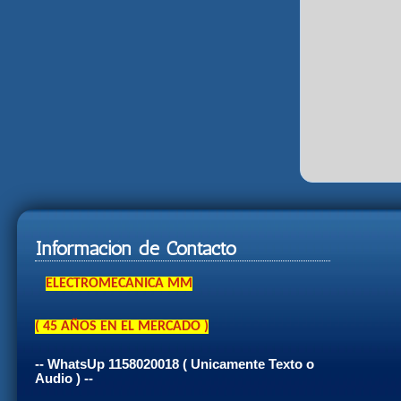
Información de Contacto
ELECTROMECANICA MM
( 45 AÑOS EN EL MERCADO )
-- WhatsUp 1158020018 ( Unicamente Texto o
Audio ) --