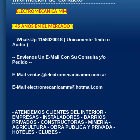
ELECTROMECANICA MM
( 45 AÑOS EN EL MERCADO )
-- WhatsUp 1158020018 ( Unicamente Texto o
Audio ) --
-- Envienos Un E-Mail Con Su Consulta y/o
Pedido --
E-Mail ventas@electromecanicamm.com.ar
E-Mail electromecanicamm@hotmail.com
----------------
- ATENDEMOS CLIENTES DEL INTERIOR -
EMPRESAS - INSTALADORES - BARRIOS
PRIVADOS - CONSTRUCTORAS - MINERIA -
AGRICULTURA - OBRA PUBLICA Y PRIVADA -
HOTELES - CLUBES -