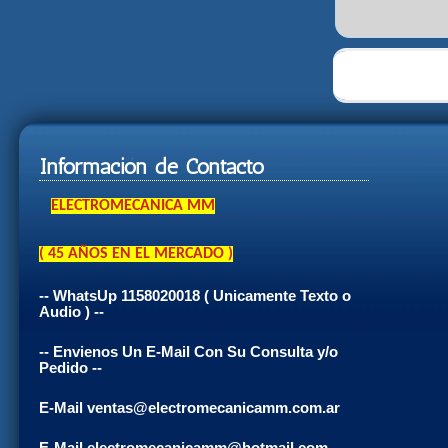
Información de Contacto
ELECTROMECANICA MM
( 45 AÑOS EN EL MERCADO )
-- WhatsUp 1158020018 ( Unicamente Texto o
Audio ) --
-- Envienos Un E-Mail Con Su Consulta y/o
Pedido --
E-Mail ventas@electromecanicamm.com.ar