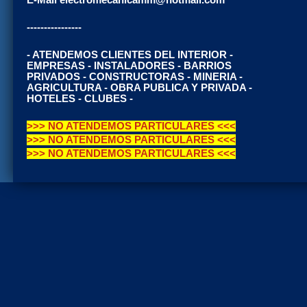
E-Mail electromecanicamm@hotmail.com
----------------
- ATENDEMOS CLIENTES DEL INTERIOR -
EMPRESAS - INSTALADORES - BARRIOS
PRIVADOS - CONSTRUCTORAS - MINERIA -
AGRICULTURA - OBRA PUBLICA Y PRIVADA -
HOTELES - CLUBES -
>>> NO ATENDEMOS PARTICULARES <<<
>>> NO ATENDEMOS PARTICULARES <<<
>>> NO ATENDEMOS PARTICULARES <<<