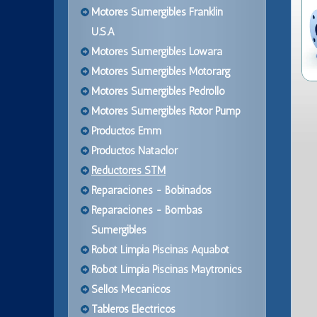
Motores Sumergibles Franklin
U.S.A
Motores Sumergibles Lowara
Motores Sumergibles Motorarg
Motores Sumergibles Pedrollo
Motores Sumergibles Rotor Pump
Productos Emm
Productos Nataclor
Reductores STM
Reparaciones - Bobinados
Reparaciones - Bombas
Sumergibles
Robot Limpia Piscinas Aquabot
Robot Limpia Piscinas Maytronics
Sellos Mecanicos
Tableros Electricos