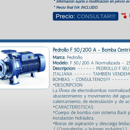
* Información sujeta a modificación sin previo avi
* Precio final IVA INCLUIDO.
Precio:
CONSULTAR!!!
Pedrollo F 50/200 A - Bomba Centri
Marca:
Pedrollo
Modelo:
F 50/200 A Normalizada - 25
Descripción:
------ PEDROLLO F 50/
ITALIANA ------ TAMBIEN VENDEM
BOMBAS - CONSULTENOS!!! ------
•DESCRIPCION
La lÃ­nea de electrobombas normalizada
abastecimiento y movimiento del agua 
calentamiento, de recirculación y de a
•CARACTERISTICAS
•Cuerpo de bomba con sistema Back pull
instalación hidráulica.
•Bocas de aspiración y descarga bridad
//Contrabridas y bulones incluidos\\