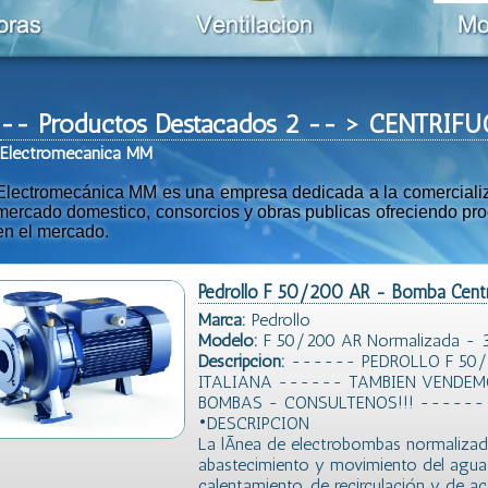
-- Productos Destacados 2 -- > CENTRI
Ele
ctromeca
nica MM
Electromecánica MM es una empresa dedicada a la comercializac
mercado domestico, consorcios y obras publicas ofreciendo prod
en el mercado.
Pedrollo F 50/200 AR - Bomba Centr
Marca:
Pedrollo
Modelo:
F 50/200 AR Normalizada - 3
Descripción:
------ PEDROLLO F 50/
ITALIANA ------ TAMBIEN VENDEM
BOMBAS - CONSULTENOS!!! ------
•DESCRIPCION
La lÃ­nea de electrobombas normalizada
abastecimiento y movimiento del agua 
calentamiento, de recirculación y de a