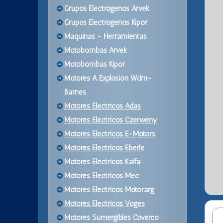
Grupos Electrogenos Arvek
Grupos Electrogenos Kipor
Maquinas - Herramientas
Motobombas Arvek
Motobombas Kipor
Motores A Explosion Wdm-
Barnes
Motores Electricos Adas
Motores Electricos Czerweny
Motores Electricos E-Motors
Motores Electricos Eberle
Motores Electricos Kaifa
Motores Electricos Mec
Motores Electricos Motorarg
Motores Electricos Voges
Motores Sumergibles Coverco