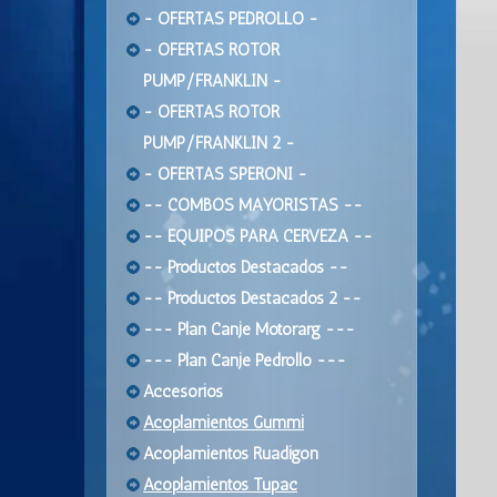
- OFERTAS PEDROLLO -
- OFERTAS ROTOR
PUMP/FRANKLIN -
- OFERTAS ROTOR
PUMP/FRANKLIN 2 -
- OFERTAS SPERONI -
-- COMBOS MAYORISTAS --
-- EQUIPOS PARA CERVEZA --
-- Productos Destacados --
-- Productos Destacados 2 --
--- Plan Canje Motorarg ---
--- Plan Canje Pedrollo ---
Accesorios
Acoplamientos Gummi
Acoplamientos Ruadigon
Acoplamientos Tupac