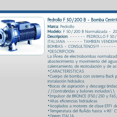
Pedrollo F 50/200 B - Bomba Centri
Marca:
Pedrollo
Modelo:
F 50/200 B Normalizada - 20 
Descripción:
------ PEDROLLO F 50/
ITALIANA ------ TAMBIEN VENDEM
BOMBAS - CONSULTENOS!!! ------
•DESCRIPCION
La lÃ­nea de electrobombas normalizada
abastecimiento y movimiento del agua 
calentamiento, de recirculación y de a
•CARACTERISTICAS
•Cuerpo de bomba con sistema Back pull
instalación hidráulica.
•Bocas de aspiración y descarga bridad
//Contrabridas y bulones incluidos\\
•Impulsor de BRONCE (F50/250 y F65/1
•Altas eficiencias hidráulicas
•Acoplados a motores de clase EFF1 de 
•Temperatura del fluÃ­do hasta +90º C
•Origen ITALIA