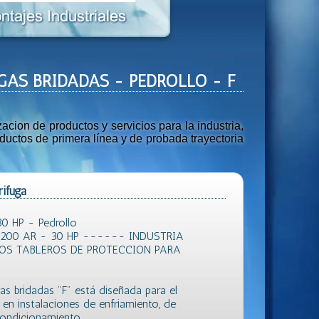
FUGAS BRIDADAS - PEDROLLO - F
ion de productos y servicios para la industria,
uctos de primera línea y de probada trayectoria
ifuga
0 HP - Pedrollo
200 AR - 30 HP ------ INDUSTRIA
OS TABLEROS DE PROTECCION PARA
s bridadas "F" está diseñada para el
en instalaciones de enfriamiento, de
condicionamiento.