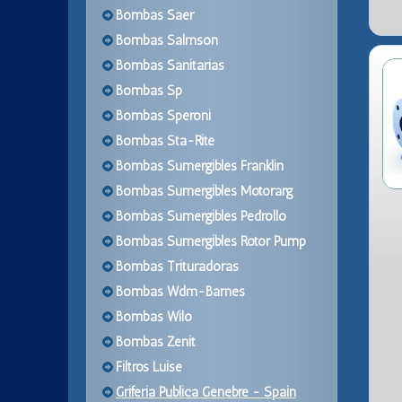
Bombas Saer
Bombas Salmson
Bombas Sanitarias
Bombas Sp
Bombas Speroni
Bombas Sta-Rite
Bombas Sumergibles Franklin
Bombas Sumergibles Motorarg
Bombas Sumergibles Pedrollo
Bombas Sumergibles Rotor Pump
Bombas Trituradoras
Bombas Wdm-Barnes
Bombas Wilo
Bombas Zenit
Filtros Luise
Griferia Publica Genebre - Spain