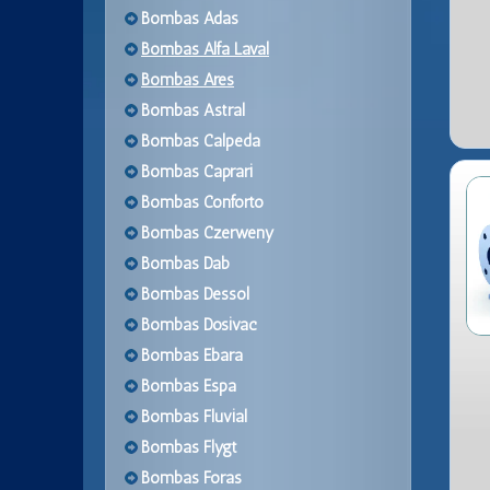
Bombas Adas
Bombas Alfa Laval
Bombas Ares
Bombas Astral
Bombas Calpeda
Bombas Caprari
Bombas Conforto
Bombas Czerweny
Bombas Dab
Bombas Dessol
Bombas Dosivac
Bombas Ebara
Bombas Espa
Bombas Fluvial
Bombas Flygt
Bombas Foras