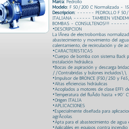
Marca:
Pedrollo
Modelo:
F 50/200 C Normalizada - 15 
Descripción:
------ PEDROLLO F 50/
ITALIANA ------ TAMBIEN VENDEM
BOMBAS - CONSULTENOS!!! ------
•DESCRIPCION
La lÃ­nea de electrobombas normalizada
abastecimiento y movimiento del agua 
calentamiento, de recirculación y de a
•CARACTERISTICAS
•Cuerpo de bomba con sistema Back pull
instalación hidráulica.
•Bocas de aspiración y descarga bridad
//Contrabridas y bulones incluidos\\
•Impulsor de BRONCE (F50/250 y F65/1
•Altas eficiencias hidráulicas
•Acoplados a motores de clase EFF1 de 
•Temperatura del fluÃ­do hasta +90º C
•Origen ITALIA
•APLICACIONES
•Especialmente diseñada para aplicacione
agrÃ­colas.
•Apta para el abastecimiento de agua e
•Aplicables en equipos contra incendio y