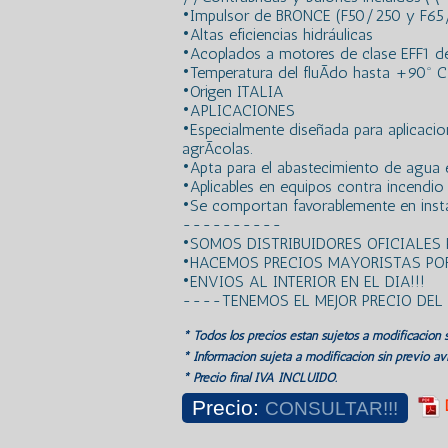
•Impulsor de BRONCE (F50/250 y F65/1
•Altas eficiencias hidráulicas
•Acoplados a motores de clase EFF1 de 
•Temperatura del fluÃ­do hasta +90º C
•Origen ITALIA
•APLICACIONES
•Especialmente diseñada para aplicacione
agrÃ­colas.
•Apta para el abastecimiento de agua e
•Aplicables en equipos contra incendio y
•Se comportan favorablemente en insta
----------
•SOMOS DISTRIBUIDORES OFICIALES
•HACEMOS PRECIOS MAYORISTAS POR
•ENVIOS AL INTERIOR EN EL DIA!!!
----TENEMOS EL MEJOR PRECIO DE
* Todos los precios estan sujetos a modificación s
* Información sujeta a modificación sin previo avi
* Precio final IVA INCLUIDO.
Precio:
CONSULTAR!!!