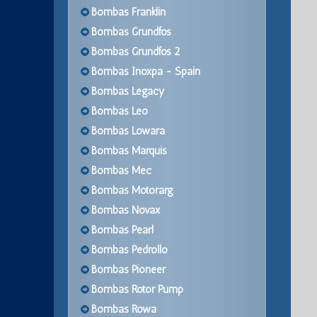
Bombas Franklin
Bombas Grundfos
Bombas Grundfos 2
Bombas Inoxpa - Spain
Bombas Legacy
Bombas Leo
Bombas Lowara
Bombas Marquis
Bombas Mec
Bombas Motorarg
Bombas Novax
Bombas Pearl
Bombas Pedrollo
Bombas Pioneer
Bombas Rotor Pump
Bombas Rowa