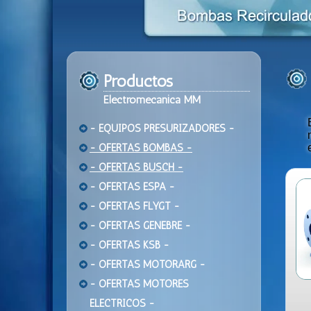
Productos
Electromecanica MM
- EQUIPOS PRESURIZADORES -
- OFERTAS BOMBAS -
- OFERTAS BUSCH -
- OFERTAS ESPA -
- OFERTAS FLYGT -
- OFERTAS GENEBRE -
- OFERTAS KSB -
- OFERTAS MOTORARG -
- OFERTAS MOTORES
ELECTRICOS -