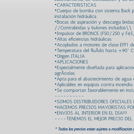
•CARACTERISTICAS
•Cuerpo de bomba con sistema Back pull
instalación hidráulica.
•Bocas de aspiración y descarga bridad
//Contrabridas y bulones incluidos\\
•Impulsor de BRONCE (F50/250 y F65/1
•Altas eficiencias hidráulicas
•Acoplados a motores de clase EFF1 de 
•Temperatura del fluÃ­do hasta +90º C
•Origen ITALIA
•APLICACIONES
•Especialmente diseñada para aplicacione
agrÃ­colas.
•Apta para el abastecimiento de agua e
•Aplicables en equipos contra incendio y
•Se comportan favorablemente en insta
----------
•SOMOS DISTRIBUIDORES OFICIALES
•HACEMOS PRECIOS MAYORISTAS POR
•ENVIOS AL INTERIOR EN EL DIA!!!
----TENEMOS EL MEJOR PRECIO DE
* Todos los precios estan sujetos a modificación s