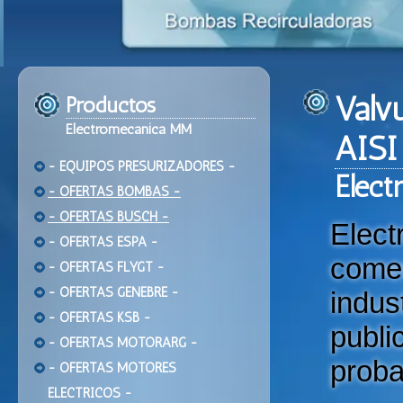
Valv
Productos
Electromecanica MM
AISI
- EQUIPOS PRESURIZADORES -
Ele
ct
- OFERTAS BOMBAS -
- OFERTAS BUSCH -
Elec
- OFERTAS ESPA -
come
- OFERTAS FLYGT -
- OFERTAS GENEBRE -
indu
- OFERTAS KSB -
publi
- OFERTAS MOTORARG -
proba
- OFERTAS MOTORES
ELECTRICOS -