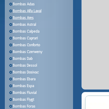
Bombas Adas
Bombas Alfa Laval
Bombas Ares
Bombas Astral
Bombas Calpeda
Bombas Caprari
Bombas Conforto
Bombas Czerweny
Bombas Dab
Bombas Dessol
Bombas Dosivac
Bombas Ebara
Bombas Espa
Bombas Fluvial
Bombas Flygt
Bombas Foras