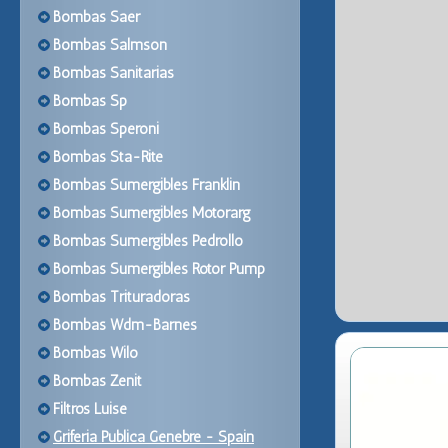
Bombas Saer
Bombas Salmson
Bombas Sanitarias
Bombas Sp
Bombas Speroni
Bombas Sta-Rite
Bombas Sumergibles Franklin
Bombas Sumergibles Motorarg
Bombas Sumergibles Pedrollo
Bombas Sumergibles Rotor Pump
Bombas Trituradoras
Bombas Wdm-Barnes
Bombas Wilo
Bombas Zenit
Filtros Luise
Griferia Publica Genebre - Spain