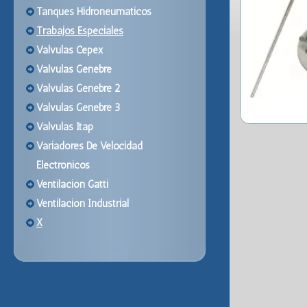
Tanques Hidroneumaticos
Trabajos Especiales
Valvulas Cepex
Valvulas Genebre
Valvulas Genebre 2
Valvulas Genebre 3
Valvulas Itap
Variadores De Velocidad
Electronicos
Ventilacion Gatti
Ventilacion Industrial
X