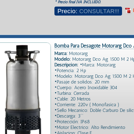
* Precio final IVA INCLUIDO.
Precio:
CONSULTAR!!!
Bomba Para Desagote Motorarg Dco
Marca:
Motorarg
Modelo:
Motorarg Dco Ag 1500 M 2 H
Descripción:
•Marca: Motorarg
•Potencia: 2 H.p
•Modelo: Motorarg Dco Ag 1500 M 2 
•Pasaje de solidos: 20 mm
•Cuerpo: Acero Inoxidable 304
•Turbina: Cerrada
•Cable: 20 Metros
•Corriente: 220v ( Monofasica )
•Sello Mecanico: Doble Carburo De silic
•Descarga: 3´´
•Protección: IP68
•Motor Electrico: Alto Rendimiento
•Aislacion: Clase F