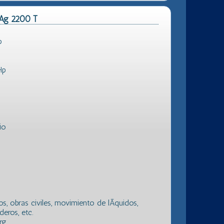
 Ag 2200 T
p
Hp
io
, obras civiles, movimiento de lÃ­quidos,
eros, etc.
rg