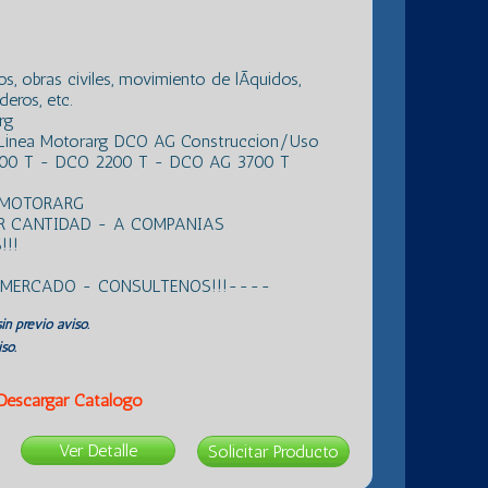
, obras civiles, movimiento de lÃ­quidos,
eros, etc.
rg
 Linea Motorarg DCO AG Construccion/Uso
00 T - DCO 2200 T - DCO AG 3700 T
 MOTORARG
R CANTIDAD - A COMPANIAS
!!
L MERCADO - CONSULTENOS!!!----
in previo aviso.
so.
Descargar Catálogo
Ver Detalle