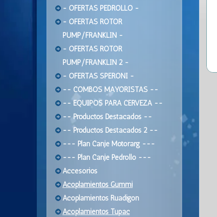
- OFERTAS PEDROLLO -
- OFERTAS ROTOR
PUMP/FRANKLIN -
- OFERTAS ROTOR
PUMP/FRANKLIN 2 -
- OFERTAS SPERONI -
-- COMBOS MAYORISTAS --
-- EQUIPOS PARA CERVEZA --
-- Productos Destacados --
-- Productos Destacados 2 --
--- Plan Canje Motorarg ---
--- Plan Canje Pedrollo ---
Accesorios
Acoplamientos Gummi
Acoplamientos Ruadigon
Acoplamientos Tupac