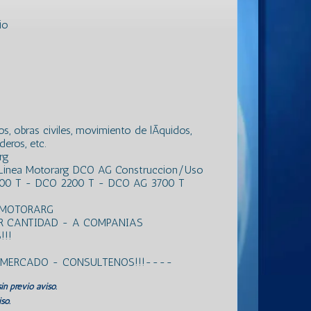
io
, obras civiles, movimiento de lÃ­quidos,
eros, etc.
rg
 Linea Motorarg DCO AG Construccion/Uso
00 T - DCO 2200 T - DCO AG 3700 T
 MOTORARG
R CANTIDAD - A COMPANIAS
!!
L MERCADO - CONSULTENOS!!!----
in previo aviso.
so.