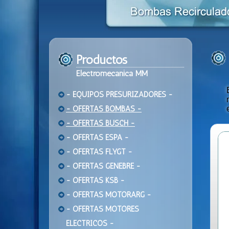
Productos
Electromecanica MM
- EQUIPOS PRESURIZADORES -
- OFERTAS BOMBAS -
- OFERTAS BUSCH -
- OFERTAS ESPA -
- OFERTAS FLYGT -
- OFERTAS GENEBRE -
- OFERTAS KSB -
- OFERTAS MOTORARG -
- OFERTAS MOTORES
ELECTRICOS -