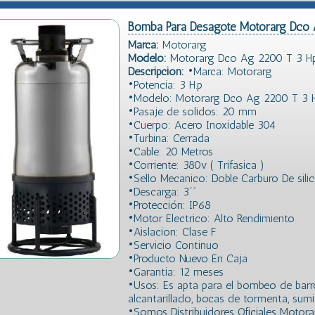
Bomba Para Desagote Motorarg Dco
Marca:
Motorarg
Modelo:
Motorarg Dco Ag 2200 T 3 H
Descripción:
•Marca: Motorarg
•Potencia: 3 H.p
•Modelo: Motorarg Dco Ag 2200 T 3 
•Pasaje de solidos: 20 mm
•Cuerpo: Acero Inoxidable 304
•Turbina: Cerrada
•Cable: 20 Metros
•Corriente: 380v ( Trifasica )
•Sello Mecanico: Doble Carburo De silic
•Descarga: 3´´
•Protección: IP68
•Motor Electrico: Alto Rendimiento
•Aislacion: Clase F
•Servicio Continuo
•Producto Nuevo En Caja
•Garantia: 12 meses
•Usos: Es apta para el bombeo de barros
alcantarillado, bocas de tormenta, sumid
•Somos Distribuidores Oficiales Motora