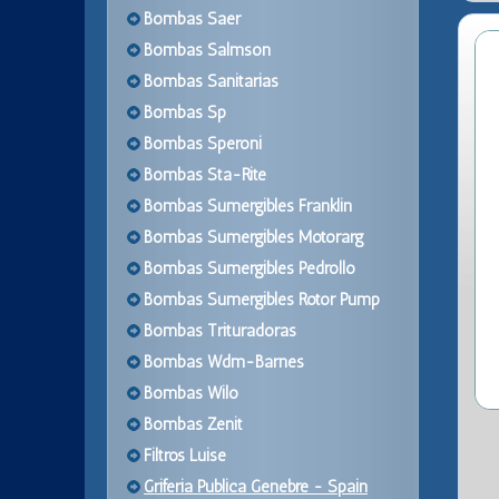
Bombas Saer
Bombas Salmson
Bombas Sanitarias
Bombas Sp
Bombas Speroni
Bombas Sta-Rite
Bombas Sumergibles Franklin
Bombas Sumergibles Motorarg
Bombas Sumergibles Pedrollo
Bombas Sumergibles Rotor Pump
Bombas Trituradoras
Bombas Wdm-Barnes
Bombas Wilo
Bombas Zenit
Filtros Luise
Griferia Publica Genebre - Spain