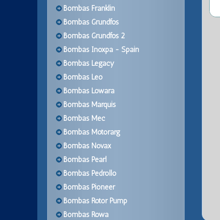
Bombas Franklin
Bombas Grundfos
Bombas Grundfos 2
Bombas Inoxpa - Spain
Bombas Legacy
Bombas Leo
Bombas Lowara
Bombas Marquis
Bombas Mec
Bombas Motorarg
Bombas Novax
Bombas Pearl
Bombas Pedrollo
Bombas Pioneer
Bombas Rotor Pump
Bombas Rowa