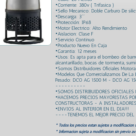
•Corriente: 380v ( Trifasica )
•Sello Mecanico: Doble Carburo De silic
•Descarga: 3´´
•Protección: IP68
•Motor Electrico: Alto Rendimiento
•Aislacion: Clase F
•Servicio Continuo
•Producto Nuevo En Caja
•Garantia: 12 meses
•Usos: Es apta para el bombeo de barros
alcantarillado, bocas de tormenta, sumid
•Somos Distribuidores Oficiales Motora
•Modelos Que Comercializamos De La
Pesado: DCO AG 1500 M - DCO AG 15
----------
•SOMOS DISTRIBUIDORES OFICIALES
•HACEMOS PRECIOS MAYORISTAS PO
CONSTRUCTORAS - A INSTALADORES!
•ENVIOS AL INTERIOR EN EL DIA!!!
----TENEMOS EL MEJOR PRECIO DE
* Todos los precios estan sujetos a modificación s
* Información sujeta a modificación sin previo avi