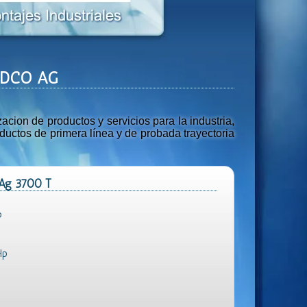
- DCO AG
ion de productos y servicios para la industria,
uctos de primera línea y de probada trayectoria
 Ag 3700 T
p
Hp