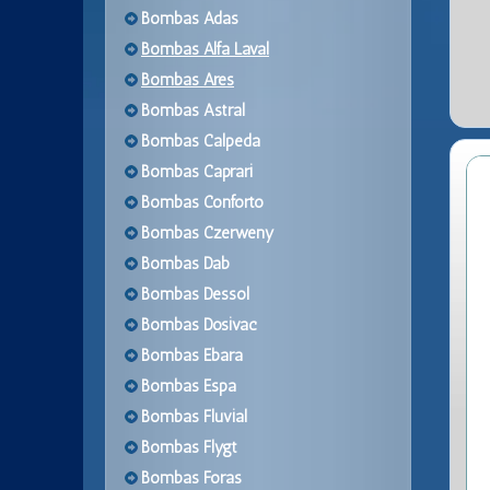
Bombas Adas
Bombas Alfa Laval
Bombas Ares
Bombas Astral
Bombas Calpeda
Bombas Caprari
Bombas Conforto
Bombas Czerweny
Bombas Dab
Bombas Dessol
Bombas Dosivac
Bombas Ebara
Bombas Espa
Bombas Fluvial
Bombas Flygt
Bombas Foras