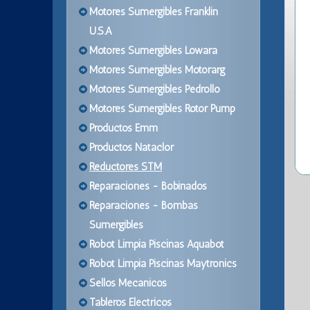
Motores Sumergibles Franklin
U.S.A
Motores Sumergibles Lowara
Motores Sumergibles Motorarg
Motores Sumergibles Pedrollo
Motores Sumergibles Rotor Pump
Productos Emm
Productos Nataclor
Reductores STM
Reparaciones - Bobinados
Reparaciones - Bombas
Sumergibles
Robot Limpia Piscinas Aquabot
Robot Limpia Piscinas Maytronics
Sellos Mecanicos
Tableros Electricos