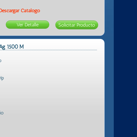
Descargar Catálogo
Ver Detalle
 Ag 1500 M
p
Hp
io