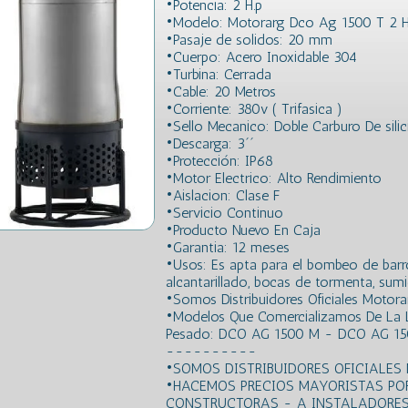
•Potencia: 2 H.p
•Modelo: Motorarg Dco Ag 1500 T 2 
•Pasaje de solidos: 20 mm
•Cuerpo: Acero Inoxidable 304
•Turbina: Cerrada
•Cable: 20 Metros
•Corriente: 380v ( Trifasica )
•Sello Mecanico: Doble Carburo De silic
•Descarga: 3´´
•Protección: IP68
•Motor Electrico: Alto Rendimiento
•Aislacion: Clase F
•Servicio Continuo
•Producto Nuevo En Caja
•Garantia: 12 meses
•Usos: Es apta para el bombeo de barros
alcantarillado, bocas de tormenta, sumid
•Somos Distribuidores Oficiales Motora
•Modelos Que Comercializamos De La
Pesado: DCO AG 1500 M - DCO AG 15
----------
•SOMOS DISTRIBUIDORES OFICIALES
•HACEMOS PRECIOS MAYORISTAS PO
CONSTRUCTORAS - A INSTALADORES!