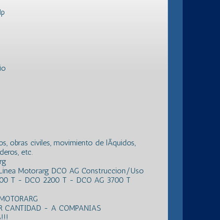
Hp
io
, obras civiles, movimiento de lÃ­quidos,
eros, etc.
rg
 Linea Motorarg DCO AG Construccion/Uso
00 T - DCO 2200 T - DCO AG 3700 T
 MOTORARG
R CANTIDAD - A COMPANIAS
!!