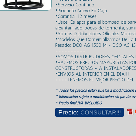
•Servicio Continuo
•Producto Nuevo En Caja
•Garantia: 12 meses
•Usos: Es apta para el bombeo de barros
alcantarillado, bocas de tormenta, sumid
•Somos Distribuidores Oficiales Motora
•Modelos Que Comercializamos De La
Pesado: DCO AG 1500 M - DCO AG 15
----------
•SOMOS DISTRIBUIDORES OFICIALES
•HACEMOS PRECIOS MAYORISTAS PO
CONSTRUCTORAS - A INSTALADORES!
•ENVIOS AL INTERIOR EN EL DIA!!!
----TENEMOS EL MEJOR PRECIO DE
* Todos los precios estan sujetos a modificación s
* Información sujeta a modificación sin previo avi
* Precio final IVA INCLUIDO.
Precio:
CONSULTAR!!!