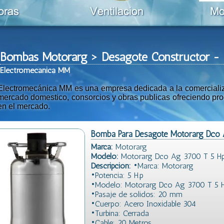
Bombas Motorarg > Desagote Constructor 
Ele
ctromeca
nica MM
Electromecánica MM es una empresa dedicada a la comercializac
mercado domestico, consorcios y obras publicas ofreciendo prod
en el mercado.
Bomba Para Desagote Motorarg Dco
Marca:
Motorarg
Modelo:
Motorarg Dco Ag 3700 T 5 H
Descripción:
•Marca: Motorarg
•Potencia: 5 H.p
•Modelo: Motorarg Dco Ag 3700 T 5 
•Pasaje de solidos: 20 mm
•Cuerpo: Acero Inoxidable 304
•Turbina: Cerrada
•Cable: 20 Metros