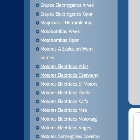
Grupos Electrogenos Arvek
Grupos Electrogenos Kipor
Maquinas - Herramientas
Motobombas Arvek
Motobombas Kipor
Motores A Explosion Wdm-
Barnes
Motores Electricos Adas
Motores Electricos Czerweny
Motores Electricos E-Motors
Motores Electricos Eberle
Motores Electricos Kaifa
Motores Electricos Mec
Motores Electricos Motorarg
Motores Electricos Voges
Motores Sumergibles Coverco