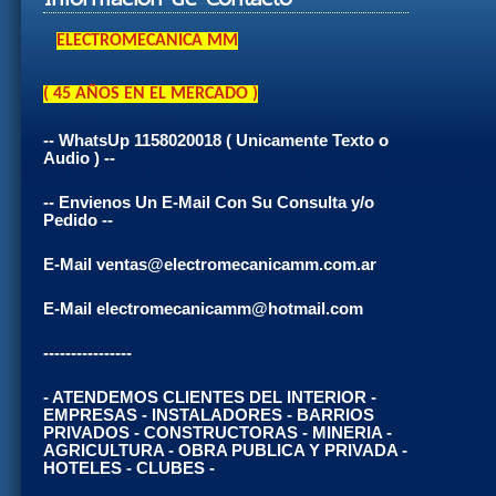
ELECTROMECANICA MM
( 45 AÑOS EN EL MERCADO )
-- WhatsUp 1158020018 ( Unicamente Texto o
Audio ) --
-- Envienos Un E-Mail Con Su Consulta y/o
Pedido --
E-Mail ventas@electromecanicamm.com.ar
E-Mail electromecanicamm@hotmail.com
----------------
- ATENDEMOS CLIENTES DEL INTERIOR -
EMPRESAS - INSTALADORES - BARRIOS
PRIVADOS - CONSTRUCTORAS - MINERIA -
AGRICULTURA - OBRA PUBLICA Y PRIVADA -
HOTELES - CLUBES -