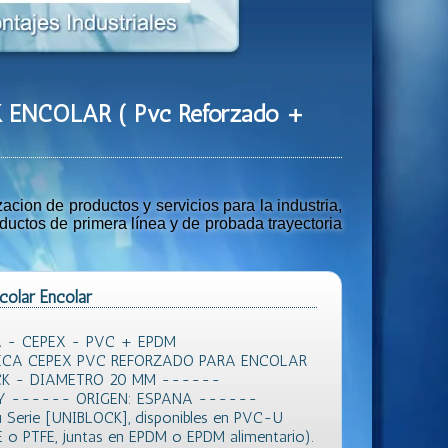
CK ENCOLAR ( Pvc Reforzado +
ion de productos y servicios para la industria,
uctos de primera línea y de probada trayectoria
colar Encolar
 - CEPEX - PVC + EPDM
CA CEPEX PVC REFORZADO PARA ENCOLAR
CK - DIAMETRO 20 MM ------
Y ------ ORIGEN: ESPANA ------
u Serie [UNIBLOCK], disponibles en PVC-U
 o PTFE, juntas en EPDM o EPDM alimentario).