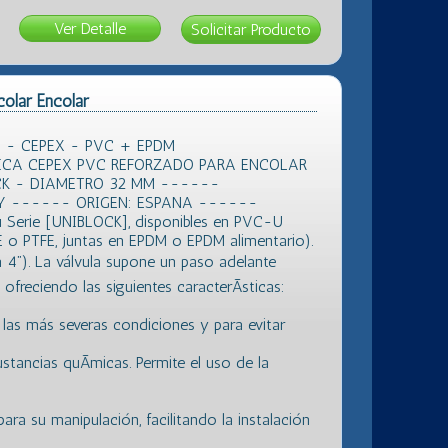
Ver Detalle
colar Encolar
 - CEPEX - PVC + EPDM
CA CEPEX PVC REFORZADO PARA ENCOLAR
CK - DIAMETRO 32 MM ------
Y ------ ORIGEN: ESPANA ------
u Serie [UNIBLOCK], disponibles en PVC-U
 o PTFE, juntas en EPDM o EPDM alimentario).
4”). La válvula supone un paso adelante
freciendo las siguientes caracterÃ­sticas:
 las más severas condiciones y para evitar
ustancias quÃ­micas. Permite el uso de la
ara su manipulación, facilitando la instalación