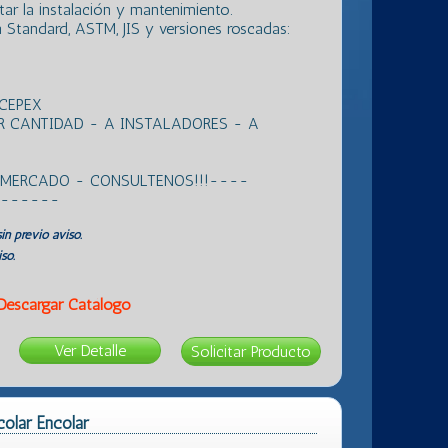
tar la instalación y mantenimiento.
sh Standard, ASTM, JIS y versiones roscadas:
 CEPEX
R CANTIDAD - A INSTALADORES - A
L MERCADO - CONSULTENOS!!!----
 ------
in previo aviso.
so.
Descargar Catálogo
Ver Detalle
colar Encolar