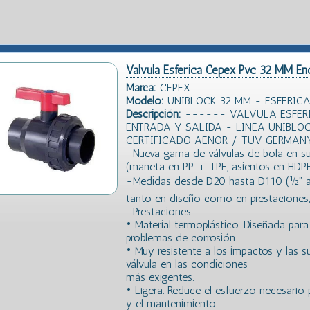
Valvula Esferica Cepex Pvc 32 MM En
Marca:
CEPEX
Modelo:
UNIBLOCK 32 MM - ESFERICA
Descripción:
------ VALVULA ESFERI
ENTRADA Y SALIDA - LINEA UNIBLO
CERTIFICADO AENOR / TUV GERMAN
-Nueva gama de válvulas de bola en s
(maneta en PP + TPE, asientos en HDPE
-Medidas desde D20 hasta D110 (½” a 
tanto en diseño como en prestaciones, o
-Prestaciones:
• Material termoplástico. Diseñada para
problemas de corrosión.
• Muy resistente a los impactos y las s
válvula en las condiciones
más exigentes.
• Ligera. Reduce el esfuerzo necesario p
y el mantenimiento.