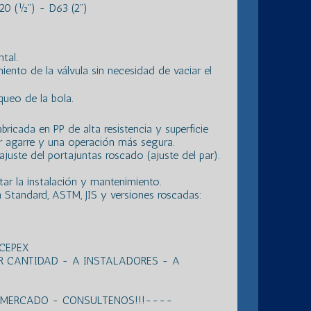
0 (½”) - D63 (2”)
tal.
ento de la válvula sin necesidad de vaciar el
queo de la bola.
ricada en PP de alta resistencia y superficie
 agarre y una operación más segura.
juste del portajuntas roscado (ajuste del par).
tar la instalación y mantenimiento.
sh Standard, ASTM, JIS y versiones roscadas:
 CEPEX
R CANTIDAD - A INSTALADORES - A
L MERCADO - CONSULTENOS!!!----