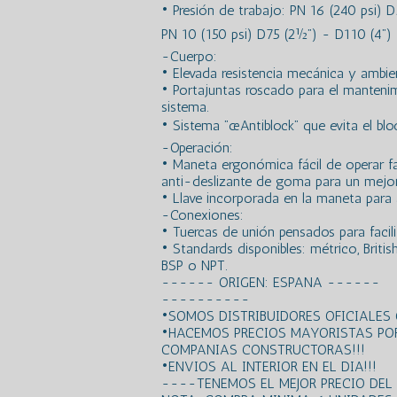
• Presión de trabajo: PN 16 (240 psi) D2
PN 10 (150 psi) D75 (2½”) - D110 (4”)
-Cuerpo:
• Elevada resistencia mecánica y ambien
• Portajuntas roscado para el mantenimi
sistema.
• Sistema ”œAntiblock” que evita el blo
-Operación:
• Maneta ergonómica fácil de operar fab
anti-deslizante de goma para un mejor
• Llave incorporada en la maneta para a
-Conexiones:
• Tuercas de unión pensados para facili
• Standards disponibles: métrico, Briti
BSP o NPT.
------ ORIGEN: ESPANA ------
----------
•SOMOS DISTRIBUIDORES OFICIALES
•HACEMOS PRECIOS MAYORISTAS PO
COMPANIAS CONSTRUCTORAS!!!
•ENVIOS AL INTERIOR EN EL DIA!!!
----TENEMOS EL MEJOR PRECIO DE