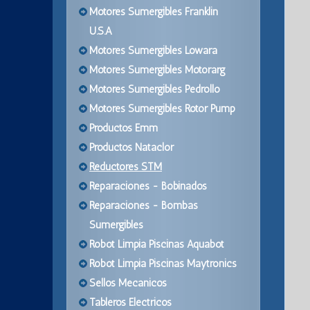
Motores Sumergibles Franklin
U.S.A
Motores Sumergibles Lowara
Motores Sumergibles Motorarg
Motores Sumergibles Pedrollo
Motores Sumergibles Rotor Pump
Productos Emm
Productos Nataclor
Reductores STM
Reparaciones - Bobinados
Reparaciones - Bombas
Sumergibles
Robot Limpia Piscinas Aquabot
Robot Limpia Piscinas Maytronics
Sellos Mecanicos
Tableros Electricos