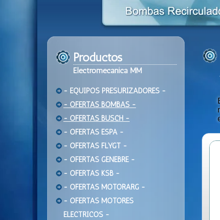
Productos
Electromecanica MM
- EQUIPOS PRESURIZADORES -
- OFERTAS BOMBAS -
- OFERTAS BUSCH -
- OFERTAS ESPA -
- OFERTAS FLYGT -
- OFERTAS GENEBRE -
- OFERTAS KSB -
- OFERTAS MOTORARG -
- OFERTAS MOTORES
ELECTRICOS -