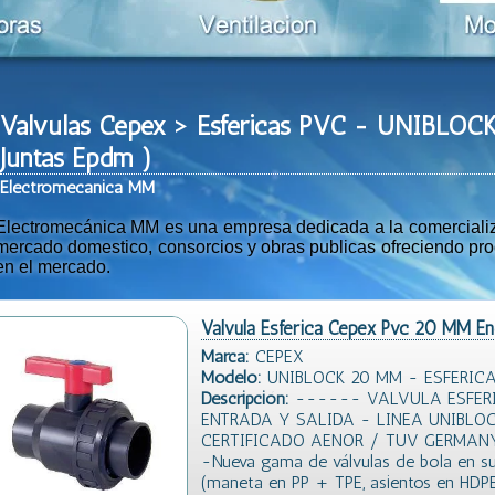
Valvulas Cepex > Esfericas PVC - UNIBLO
Juntas Epdm )
Ele
ctromeca
nica MM
Electromecánica MM es una empresa dedicada a la comercializac
mercado domestico, consorcios y obras publicas ofreciendo prod
en el mercado.
Valvula Esferica Cepex Pvc 20 MM En
Marca:
CEPEX
Modelo:
UNIBLOCK 20 MM - ESFERICA
Descripción:
------ VALVULA ESFERI
ENTRADA Y SALIDA - LINEA UNIBLO
CERTIFICADO AENOR / TUV GERMAN
-Nueva gama de válvulas de bola en s
(maneta en PP + TPE, asientos en HDPE