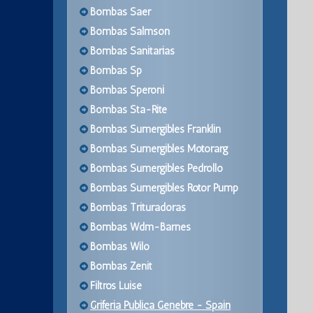
Bombas Saer
Bombas Salmson
Bombas Sanitarias
Bombas Sp
Bombas Speroni
Bombas Sta-Rite
Bombas Sumergibles Franklin
Bombas Sumergibles Motorarg
Bombas Sumergibles Pedrollo
Bombas Sumergibles Rotor Pump
Bombas Trituradoras
Bombas Wdm-Barnes
Bombas Wilo
Bombas Zenit
Filtros Luise
Griferia Publica Genebre - Spain