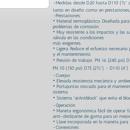
-Medidas desde D20 hasta D110 (½” a 
tanto en diseño como en prestaciones, o
-Prestaciones:
• Material termoplástico. Diseñada para
problemas de corrosión.
• Muy resistente a los impactos y las s
válvula en las condiciones
más exigentes.
• Ligera. Reduce el esfuerzo necesario p
y el mantenimiento.
• Presión de trabajo: PN 16 (240 psi) D2
PN 10 (150 psi) D75 (2½”) - D110 (4”)
-Cuerpo:
• Elevada resistencia mecánica y ambien
• Portajuntas roscado para el mantenimi
sistema.
• Sistema ”œAntiblock” que evita el blo
-Operación:
• Maneta ergonómica fácil de operar fab
anti-deslizante de goma para un mejor
• Llave incorporada en la maneta para a
-Conexiones: