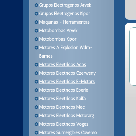
Grupos Electrogenos Arvek
Grupos Electrogenos Kipor
Maquinas - Herramientas
Motobombas Arvek
Motobombas Kipor
Motores A Explosion Wdm-
Barnes
Motores Electricos Adas
Motores Electricos Czerweny
Motores Electricos E-Motors
Motores Electricos Eberle
Motores Electricos Kaifa
Motores Electricos Mec
Motores Electricos Motorarg
Motores Electricos Voges
Motores Sumergibles Coverco