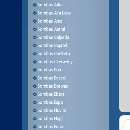
Bombas Adas
Bombas Alfa Laval
Bombas Ares
Bombas Astral
Bombas Calpeda
Bombas Caprari
Bombas Conforto
Bombas Czerweny
Bombas Dab
Bombas Dessol
Bombas Dosivac
Bombas Ebara
Bombas Espa
Bombas Fluvial
Bombas Flygt
Bombas Foras