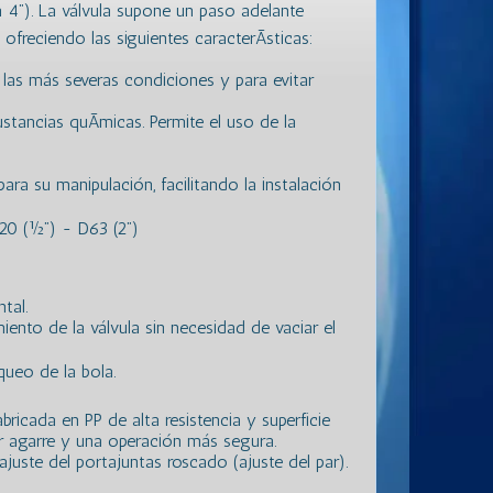
4”). La válvula supone un paso adelante
freciendo las siguientes caracterÃ­sticas:
 las más severas condiciones y para evitar
ustancias quÃ­micas. Permite el uso de la
ara su manipulación, facilitando la instalación
0 (½”) - D63 (2”)
tal.
ento de la válvula sin necesidad de vaciar el
queo de la bola.
ricada en PP de alta resistencia y superficie
 agarre y una operación más segura.
juste del portajuntas roscado (ajuste del par).