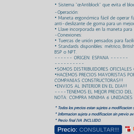
• Sistema ”œAntiblock” que evita el blo
-Operación:
• Maneta ergonómica fácil de operar fab
anti-deslizante de goma para un mejor
• Llave incorporada en la maneta para a
-Conexiones:
• Tuercas de unión pensados para facili
• Standards disponibles: métrico, Briti
BSP o NPT.
------ ORIGEN: ESPANA ------
----------
•SOMOS DISTRIBUIDORES OFICIALES
•HACEMOS PRECIOS MAYORISTAS PO
COMPANIAS CONSTRUCTORAS!!!
•ENVIOS AL INTERIOR EN EL DIA!!!
----TENEMOS EL MEJOR PRECIO DE
NOTA: COMPRA MINIMA 6 UNIDADES
* Todos los precios estan sujetos a modificación s
* Información sujeta a modificación sin previo avi
* Precio final IVA INCLUIDO.
Precio:
CONSULTAR!!!