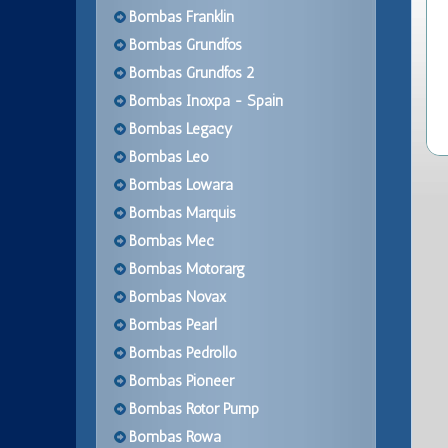
Bombas Franklin
Bombas Grundfos
Bombas Grundfos 2
Bombas Inoxpa - Spain
Bombas Legacy
Bombas Leo
Bombas Lowara
Bombas Marquis
Bombas Mec
Bombas Motorarg
Bombas Novax
Bombas Pearl
Bombas Pedrollo
Bombas Pioneer
Bombas Rotor Pump
Bombas Rowa