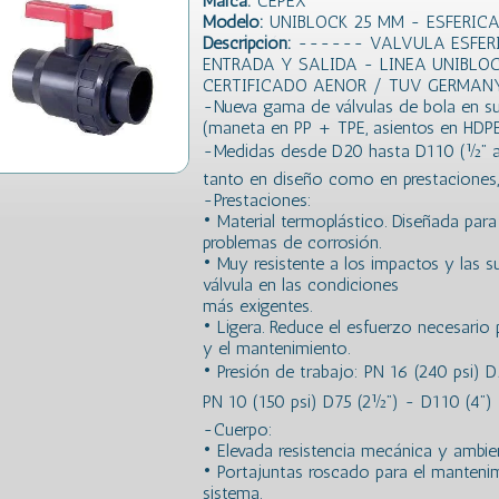
Marca:
CEPEX
Modelo:
UNIBLOCK 25 MM - ESFERICA
Descripción:
------ VALVULA ESFERI
ENTRADA Y SALIDA - LINEA UNIBLO
CERTIFICADO AENOR / TUV GERMAN
-Nueva gama de válvulas de bola en s
(maneta en PP + TPE, asientos en HDPE
-Medidas desde D20 hasta D110 (½” a 
tanto en diseño como en prestaciones, o
-Prestaciones:
• Material termoplástico. Diseñada para
problemas de corrosión.
• Muy resistente a los impactos y las s
válvula en las condiciones
más exigentes.
• Ligera. Reduce el esfuerzo necesario p
y el mantenimiento.
• Presión de trabajo: PN 16 (240 psi) D2
PN 10 (150 psi) D75 (2½”) - D110 (4”)
-Cuerpo:
• Elevada resistencia mecánica y ambien
• Portajuntas roscado para el mantenimi
sistema.