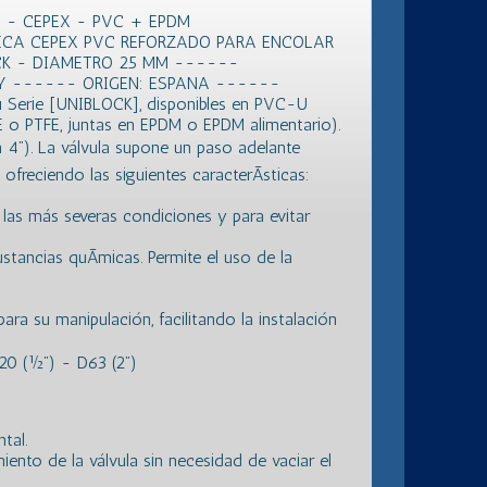
 - CEPEX - PVC + EPDM
CA CEPEX PVC REFORZADO PARA ENCOLAR
CK - DIAMETRO 25 MM ------
Y ------ ORIGEN: ESPANA ------
u Serie [UNIBLOCK], disponibles en PVC-U
 o PTFE, juntas en EPDM o EPDM alimentario).
4”). La válvula supone un paso adelante
freciendo las siguientes caracterÃ­sticas:
 las más severas condiciones y para evitar
ustancias quÃ­micas. Permite el uso de la
ara su manipulación, facilitando la instalación
0 (½”) - D63 (2”)
tal.
ento de la válvula sin necesidad de vaciar el