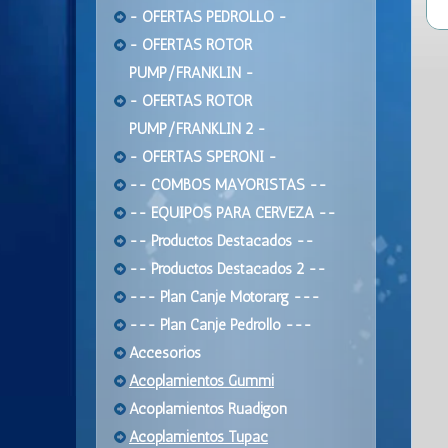
- OFERTAS PEDROLLO -
- OFERTAS ROTOR
PUMP/FRANKLIN -
- OFERTAS ROTOR
PUMP/FRANKLIN 2 -
- OFERTAS SPERONI -
-- COMBOS MAYORISTAS --
-- EQUIPOS PARA CERVEZA --
-- Productos Destacados --
-- Productos Destacados 2 --
--- Plan Canje Motorarg ---
--- Plan Canje Pedrollo ---
Accesorios
Acoplamientos Gummi
Acoplamientos Ruadigon
Acoplamientos Tupac