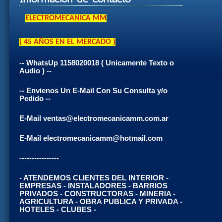
ELECTROMECANICA MM
( 45 AÑOS EN EL MERCADO )
-- WhatsUp 1158020018 ( Unicamente Texto o
Audio ) --
-- Envienos Un E-Mail Con Su Consulta y/o
Pedido --
E-Mail ventas@electromecanicamm.com.ar
E-Mail electromecanicamm@hotmail.com
----------------
- ATENDEMOS CLIENTES DEL INTERIOR -
EMPRESAS - INSTALADORES - BARRIOS
PRIVADOS - CONSTRUCTORAS - MINERIA -
AGRICULTURA - OBRA PUBLICA Y PRIVADA -
HOTELES - CLUBES -