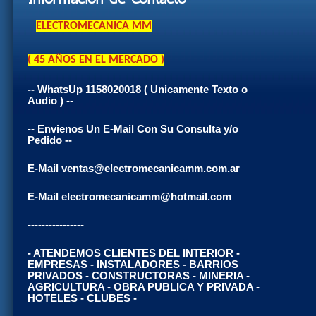
ELECTROMECANICA MM
( 45 AÑOS EN EL MERCADO )
-- WhatsUp 1158020018 ( Unicamente Texto o
Audio ) --
-- Envienos Un E-Mail Con Su Consulta y/o
Pedido --
E-Mail ventas@electromecanicamm.com.ar
E-Mail electromecanicamm@hotmail.com
----------------
- ATENDEMOS CLIENTES DEL INTERIOR -
EMPRESAS - INSTALADORES - BARRIOS
PRIVADOS - CONSTRUCTORAS - MINERIA -
AGRICULTURA - OBRA PUBLICA Y PRIVADA -
HOTELES - CLUBES -