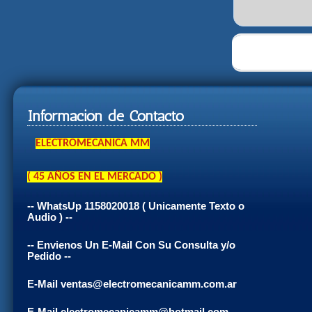
Información de Contacto
ELECTROMECANICA MM
( 45 AÑOS EN EL MERCADO )
-- WhatsUp 1158020018 ( Unicamente Texto o
Audio ) --
-- Envienos Un E-Mail Con Su Consulta y/o
Pedido --
E-Mail ventas@electromecanicamm.com.ar