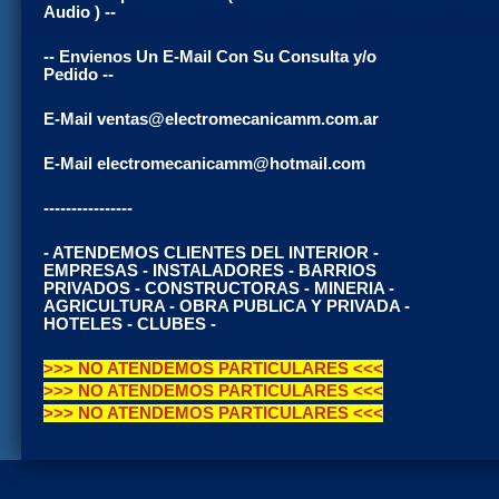
Audio ) --
-- Envienos Un E-Mail Con Su Consulta y/o
Pedido --
E-Mail ventas@electromecanicamm.com.ar
E-Mail electromecanicamm@hotmail.com
----------------
- ATENDEMOS CLIENTES DEL INTERIOR -
EMPRESAS - INSTALADORES - BARRIOS
PRIVADOS - CONSTRUCTORAS - MINERIA -
AGRICULTURA - OBRA PUBLICA Y PRIVADA -
HOTELES - CLUBES -
>>> NO ATENDEMOS PARTICULARES <<<
>>> NO ATENDEMOS PARTICULARES <<<
>>> NO ATENDEMOS PARTICULARES <<<