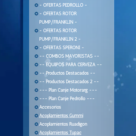
- OFERTAS PEDROLLO -
- OFERTAS ROTOR
PUMP/FRANKLIN -
- OFERTAS ROTOR
PUMP/FRANKLIN 2 -
- OFERTAS SPERONI -
-- COMBOS MAYORISTAS --
-- EQUIPOS PARA CERVEZA --
-- Productos Destacados --
-- Productos Destacados 2 --
--- Plan Canje Motorarg ---
--- Plan Canje Pedrollo ---
Accesorios
Acoplamientos Gummi
Acoplamientos Ruadigon
Acoplamientos Tupac