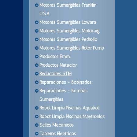
Motores Sumergibles Franklin
U.S.A
Motores Sumergibles Lowara
Motores Sumergibles Motorarg
Motores Sumergibles Pedrollo
Motores Sumergibles Rotor Pump
Productos Emm
Productos Nataclor
Reductores STM
Reparaciones - Bobinados
Reparaciones - Bombas
Sumergibles
Robot Limpia Piscinas Aquabot
Robot Limpia Piscinas Maytronics
Sellos Mecanicos
Tableros Electricos