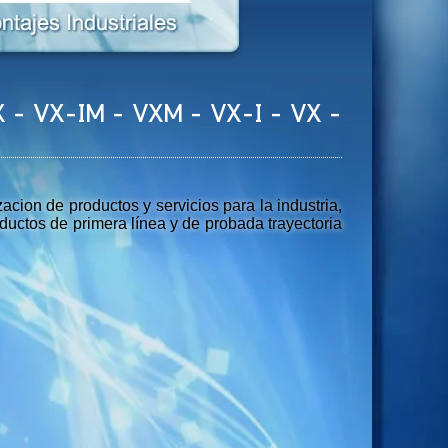
- RX - VX-IM - VXM - VX-I - VX -
ion de productos y servicios para la industria,
uctos de primera línea y de probada trayectoria