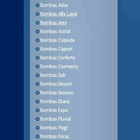
Bombas Adas
Bombas Alfa Laval
Bombas Ares
Bombas Astral
Bombas Calpeda
Bombas Caprari
Bombas Conforto
Bombas Czerweny
Bombas Dab
Bombas Dessol
Bombas Dosivac
Bombas Ebara
Bombas Espa
Bombas Fluvial
Bombas Flygt
Bombas Foras