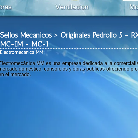
Sellos Mecanicos > Originales Pedrollo 5 
MC-IM - MC-I
Ele
ctromeca
nica MM
Electromecánica MM es una empresa dedicada a la comercializac
mercado domestico, consorcios y obras publicas ofreciendo prod
en el mercado.