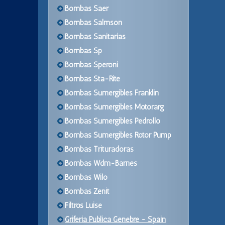
Bombas Saer
Bombas Salmson
Bombas Sanitarias
Bombas Sp
Bombas Speroni
Bombas Sta-Rite
Bombas Sumergibles Franklin
Bombas Sumergibles Motorarg
Bombas Sumergibles Pedrollo
Bombas Sumergibles Rotor Pump
Bombas Trituradoras
Bombas Wdm-Barnes
Bombas Wilo
Bombas Zenit
Filtros Luise
Griferia Publica Genebre - Spain