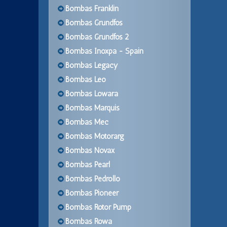
Bombas Franklin
Bombas Grundfos
Bombas Grundfos 2
Bombas Inoxpa - Spain
Bombas Legacy
Bombas Leo
Bombas Lowara
Bombas Marquis
Bombas Mec
Bombas Motorarg
Bombas Novax
Bombas Pearl
Bombas Pedrollo
Bombas Pioneer
Bombas Rotor Pump
Bombas Rowa