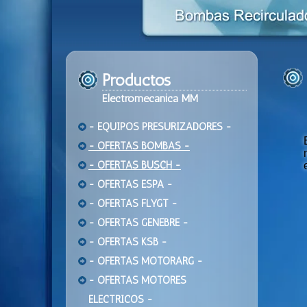
Productos
Electromecanica MM
- EQUIPOS PRESURIZADORES -
- OFERTAS BOMBAS -
- OFERTAS BUSCH -
- OFERTAS ESPA -
- OFERTAS FLYGT -
- OFERTAS GENEBRE -
- OFERTAS KSB -
- OFERTAS MOTORARG -
- OFERTAS MOTORES
ELECTRICOS -