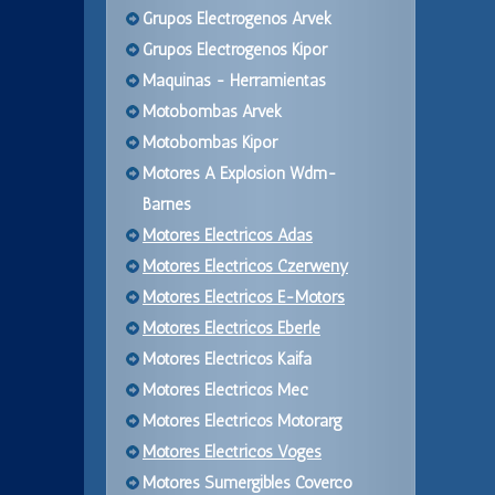
Grupos Electrogenos Arvek
Grupos Electrogenos Kipor
Maquinas - Herramientas
Motobombas Arvek
Motobombas Kipor
Motores A Explosion Wdm-
Barnes
Motores Electricos Adas
Motores Electricos Czerweny
Motores Electricos E-Motors
Motores Electricos Eberle
Motores Electricos Kaifa
Motores Electricos Mec
Motores Electricos Motorarg
Motores Electricos Voges
Motores Sumergibles Coverco