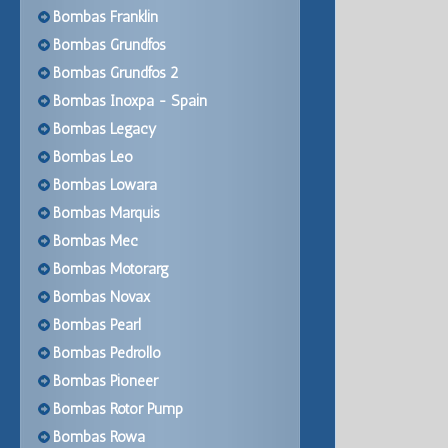
Bombas Franklin
Bombas Grundfos
Bombas Grundfos 2
Bombas Inoxpa - Spain
Bombas Legacy
Bombas Leo
Bombas Lowara
Bombas Marquis
Bombas Mec
Bombas Motorarg
Bombas Novax
Bombas Pearl
Bombas Pedrollo
Bombas Pioneer
Bombas Rotor Pump
Bombas Rowa