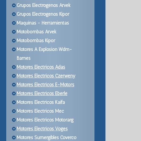
Grupos Electrogenos Arvek
Grupos Electrogenos Kipor
Maquinas - Herramientas
Motobombas Arvek
Motobombas Kipor
Motores A Explosion Wdm-
Barnes
Motores Electricos Adas
Motores Electricos Czerweny
Motores Electricos E-Motors
Motores Electricos Eberle
Motores Electricos Kaifa
Motores Electricos Mec
Motores Electricos Motorarg
Motores Electricos Voges
Motores Sumergibles Coverco