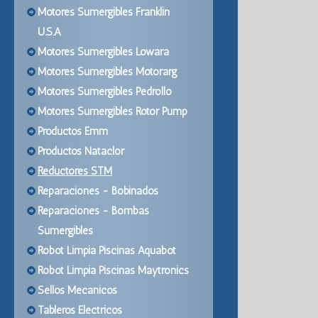
Motores Sumergibles Franklin
U.S.A
Motores Sumergibles Lowara
Motores Sumergibles Motorarg
Motores Sumergibles Pedrollo
Motores Sumergibles Rotor Pump
Productos Emm
Productos Nataclor
Reductores STM
Reparaciones - Bobinados
Reparaciones - Bombas
Sumergibles
Robot Limpia Piscinas Aquabot
Robot Limpia Piscinas Maytronics
Sellos Mecanicos
Tableros Electricos