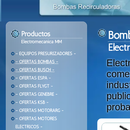
Bomb
Productos
Electromecanica MM
Ele
ct
- EQUIPOS PRESURIZADORES -
Elec
- OFERTAS BOMBAS -
- OFERTAS BUSCH -
come
- OFERTAS ESPA -
indu
- OFERTAS FLYGT -
publi
- OFERTAS GENEBRE -
- OFERTAS KSB -
proba
- OFERTAS MOTORARG -
- OFERTAS MOTORES
ELECTRICOS -