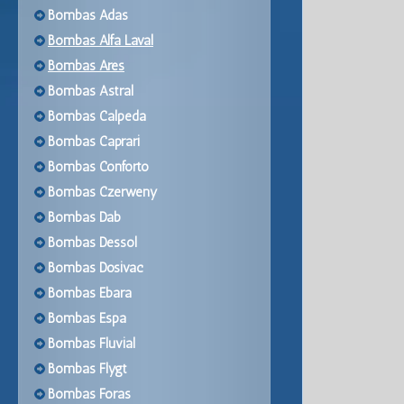
Bombas Adas
Bombas Alfa Laval
Bombas Ares
Bombas Astral
Bombas Calpeda
Bombas Caprari
Bombas Conforto
Bombas Czerweny
Bombas Dab
Bombas Dessol
Bombas Dosivac
Bombas Ebara
Bombas Espa
Bombas Fluvial
Bombas Flygt
Bombas Foras