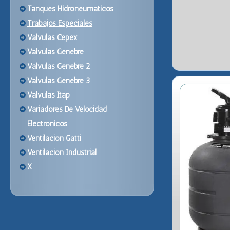
Tanques Hidroneumaticos
Trabajos Especiales
Valvulas Cepex
Valvulas Genebre
Valvulas Genebre 2
Valvulas Genebre 3
Valvulas Itap
Variadores De Velocidad
Electronicos
Ventilacion Gatti
Ventilacion Industrial
X