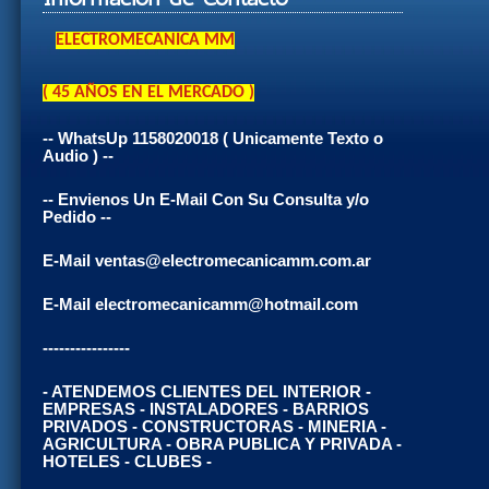
ELECTROMECANICA MM
( 45 AÑOS EN EL MERCADO )
-- WhatsUp 1158020018 ( Unicamente Texto o
Audio ) --
-- Envienos Un E-Mail Con Su Consulta y/o
Pedido --
E-Mail ventas@electromecanicamm.com.ar
E-Mail electromecanicamm@hotmail.com
----------------
- ATENDEMOS CLIENTES DEL INTERIOR -
EMPRESAS - INSTALADORES - BARRIOS
PRIVADOS - CONSTRUCTORAS - MINERIA -
AGRICULTURA - OBRA PUBLICA Y PRIVADA -
HOTELES - CLUBES -