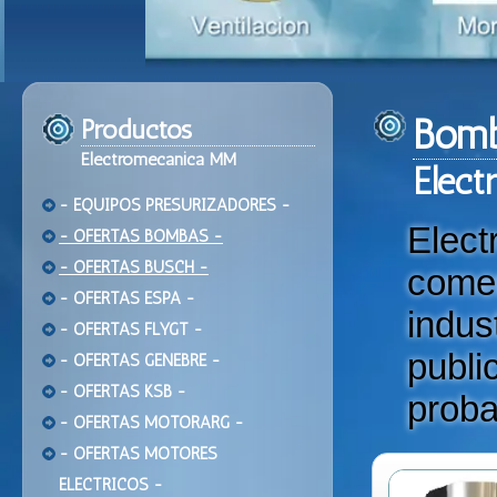
Bomb
Productos
Electromecanica MM
Ele
ct
- EQUIPOS PRESURIZADORES -
Elec
- OFERTAS BOMBAS -
- OFERTAS BUSCH -
come
- OFERTAS ESPA -
indu
- OFERTAS FLYGT -
publi
- OFERTAS GENEBRE -
- OFERTAS KSB -
proba
- OFERTAS MOTORARG -
- OFERTAS MOTORES
ELECTRICOS -