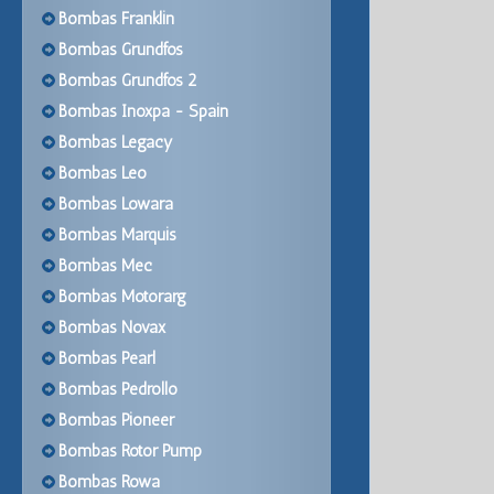
Bombas Franklin
Bombas Grundfos
Bombas Grundfos 2
Bombas Inoxpa - Spain
Bombas Legacy
Bombas Leo
Bombas Lowara
Bombas Marquis
Bombas Mec
Bombas Motorarg
Bombas Novax
Bombas Pearl
Bombas Pedrollo
Bombas Pioneer
Bombas Rotor Pump
Bombas Rowa