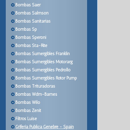
Bombas Saer
Bombas Salmson
Bombas Sanitarias
Bombas Sp
Bombas Speroni
Bombas Sta-Rite
Bombas Sumergibles Franklin
Bombas Sumergibles Motorarg
Bombas Sumergibles Pedrollo
Bombas Sumergibles Rotor Pump
Bombas Trituradoras
Bombas Wdm-Barnes
Bombas Wilo
Bombas Zenit
Filtros Luise
Griferia Publica Genebre - Spain