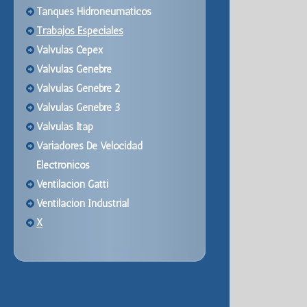
Tanques Hidroneumaticos
Trabajos Especiales
Valvulas Cepex
Valvulas Genebre
Valvulas Genebre 2
Valvulas Genebre 3
Valvulas Itap
Variadores De Velocidad
Electronicos
Ventilacion Gatti
Ventilacion Industrial
X