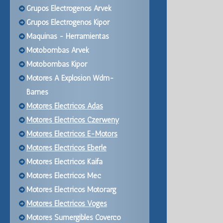
Grupos Electrogenos Arvek
Grupos Electrogenos Kipor
Maquinas - Herramientas
Motobombas Arvek
Motobombas Kipor
Motores A Explosion Wdm-
Barnes
Motores Electricos Adas
Motores Electricos Czerweny
Motores Electricos E-Motors
Motores Electricos Eberle
Motores Electricos Kaifa
Motores Electricos Mec
Motores Electricos Motorarg
Motores Electricos Voges
Motores Sumergibles Coverco