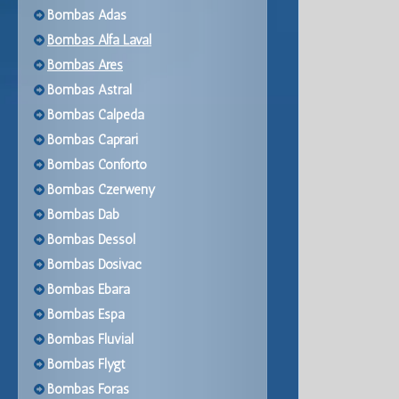
Bombas Adas
Bombas Alfa Laval
Bombas Ares
Bombas Astral
Bombas Calpeda
Bombas Caprari
Bombas Conforto
Bombas Czerweny
Bombas Dab
Bombas Dessol
Bombas Dosivac
Bombas Ebara
Bombas Espa
Bombas Fluvial
Bombas Flygt
Bombas Foras