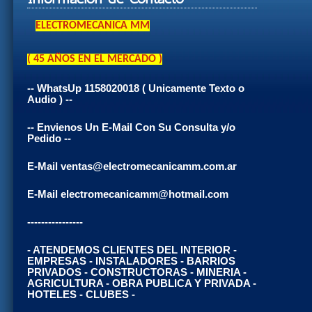
ELECTROMECANICA MM
( 45 AÑOS EN EL MERCADO )
-- WhatsUp 1158020018 ( Unicamente Texto o
Audio ) --
-- Envienos Un E-Mail Con Su Consulta y/o
Pedido --
E-Mail ventas@electromecanicamm.com.ar
E-Mail electromecanicamm@hotmail.com
----------------
- ATENDEMOS CLIENTES DEL INTERIOR -
EMPRESAS - INSTALADORES - BARRIOS
PRIVADOS - CONSTRUCTORAS - MINERIA -
AGRICULTURA - OBRA PUBLICA Y PRIVADA -
HOTELES - CLUBES -