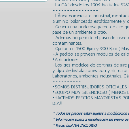
-La CAI desde los 1006 hasta los 52
----------------
-LÃ­nea comercial e industrial, montad
aluminio, balanceada estáticamente y 
-Genera una poderosa pared de aire que 
pase de un ambiente a otro.
-Además no permite el paso de insecto
contaminantes.
-Opcion en 1500 Rpm y 900 Rpm ( Muy
-A pedido se proveen módulos de calor 
•Aplicaciones
-Los tres modelos de cortinas de aire 
y tipo de instalaciones con y sin calo
Laboratorios, ambientes industriales, Cá
----------
•SOMOS DISTRIBUIDORES OFICIALES 
•EQUIPO MUY SILENCIOSO ( MENOS D
•HACEMOS PRECIOS MAYORISTAS POR 
DIA!!!
* Todos los precios estan sujetos a modificación s
* Información sujeta a modificación sin previo avi
* Precio final IVA INCLUIDO.