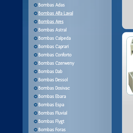
Bombas Adas
Bombas Alfa Laval
Bombas Ares
Bombas Astral
Bombas Calpeda
Bombas Caprari
Bombas Conforto
Bombas Czerweny
Bombas Dab
Bombas Dessol
Bombas Dosivac
Bombas Ebara
Bombas Espa
Bombas Fluvial
Bombas Flygt
Bombas Foras