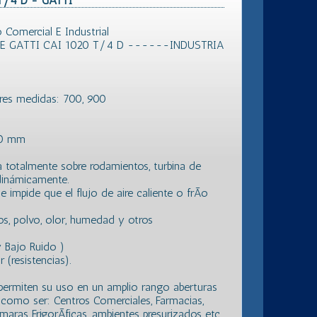
 T/4 D - GATTI
omercial E Industrial
E GATTI CAI 1020 T/4 D ------INDUSTRIA
tres medidas: 700, 900
80 mm
a totalmente sobre rodamientos, turbina de
dinámicamente.
impide que el flujo de aire caliente o frÃ­o
s, polvo, olor, humedad y otros
 Bajo Ruido )
(resistencias).
permiten su uso en un amplio rango aberturas
r como ser: Centros Comerciales, Farmacias,
maras FrigorÃ­ficas, ambientes presurizados etc.