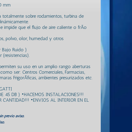
80 mm
a totalmente sobre rodamientos, turbina de
dinámicamente.
impide que el flujo de aire caliente o frÃ­o
s, polvo, olor, humedad y otros
 Bajo Ruido )
(resistencias).
permiten su uso en un amplio rango aberturas
r como ser: Centros Comerciales, Farmacias,
maras FrigorÃ­ficas, ambientes presurizados etc.
GATTI
E 45 DB ) •HACEMOS INSTALACIONES!!!
CANTIDAD!!! •ENVIOS AL INTERIOR EN EL
in previo aviso.
so.