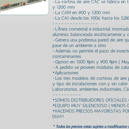
-La cortina de aire CAC se fabrica en 
y 1200 mm
-La CAM en 900 y 1200 mm
-La CAI desde los 1006 hasta los 52
----------------
-LÃ­nea comercial e industrial, montad
aluminio, balanceada estáticamente y 
-Genera una poderosa pared de aire que 
pase de un ambiente a otro.
-Además no permite el paso de insecto
contaminantes.
-Opcion en 1500 Rpm y 900 Rpm ( Muy
-A pedido se proveen módulos de calor 
•Aplicaciones
-Los tres modelos de cortinas de aire 
y tipo de instalaciones con y sin calo
Laboratorios, ambientes industriales, Cá
----------
•SOMOS DISTRIBUIDORES OFICIALES 
•EQUIPO MUY SILENCIOSO ( MENOS D
•HACEMOS PRECIOS MAYORISTAS POR 
DIA!!!
* Todos los precios estan sujetos a modificación s