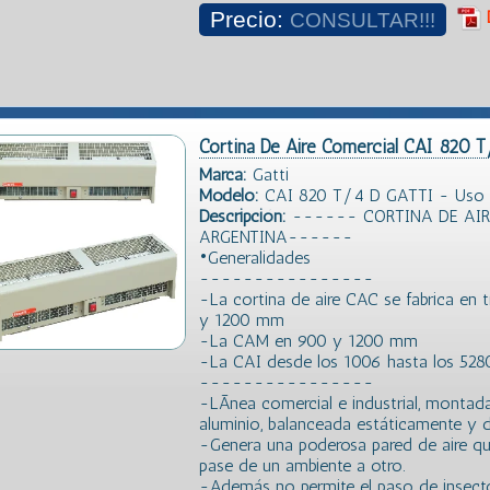
Precio:
CONSULTAR!!!
Cortina De Aire Comercial CAI 820 
Marca:
Gatti
Modelo:
CAI 820 T/4 D GATTI - Uso Co
Descripción:
------ CORTINA DE AIR
ARGENTINA------
•Generalidades
----------------
-La cortina de aire CAC se fabrica en 
y 1200 mm
-La CAM en 900 y 1200 mm
-La CAI desde los 1006 hasta los 52
----------------
-LÃ­nea comercial e industrial, montad
aluminio, balanceada estáticamente y 
-Genera una poderosa pared de aire que 
pase de un ambiente a otro.
-Además no permite el paso de insecto