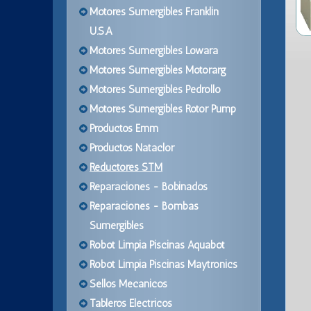
Motores Sumergibles Franklin
U.S.A
Motores Sumergibles Lowara
Motores Sumergibles Motorarg
Motores Sumergibles Pedrollo
Motores Sumergibles Rotor Pump
Productos Emm
Productos Nataclor
Reductores STM
Reparaciones - Bobinados
Reparaciones - Bombas
Sumergibles
Robot Limpia Piscinas Aquabot
Robot Limpia Piscinas Maytronics
Sellos Mecanicos
Tableros Electricos