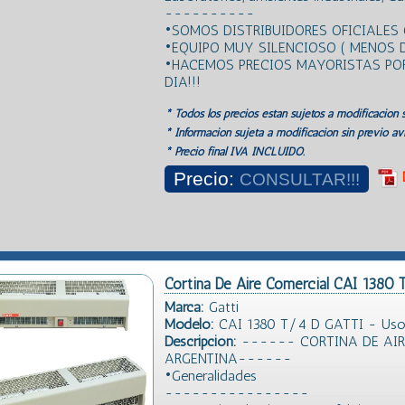
----------
•SOMOS DISTRIBUIDORES OFICIALES 
•EQUIPO MUY SILENCIOSO ( MENOS D
•HACEMOS PRECIOS MAYORISTAS POR 
DIA!!!
* Todos los precios estan sujetos a modificación s
* Información sujeta a modificación sin previo avi
* Precio final IVA INCLUIDO.
Precio:
CONSULTAR!!!
Cortina De Aire Comercial CAI 1380
Marca:
Gatti
Modelo:
CAI 1380 T/4 D GATTI - Uso C
Descripción:
------ CORTINA DE AIR
ARGENTINA------
•Generalidades
----------------