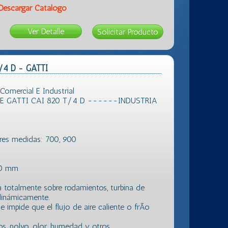
Descargar Catálogo
Ver Detalle
T/4 D - GATTI
mercial E Industrial
E GATTI CAI 820 T/4 D ------INDUSTRIA
tres medidas: 700, 900
80 mm
a totalmente sobre rodamientos, turbina de
dinámicamente.
impide que el flujo de aire caliente o frÃ­o
s, polvo, olor, humedad y otros