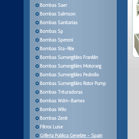
Bombas Saer
Bombas Salmson
Bombas Sanitarias
Bombas Sp
Bombas Speroni
Bombas Sta-Rite
Bombas Sumergibles Franklin
Bombas Sumergibles Motorarg
Bombas Sumergibles Pedrollo
Bombas Sumergibles Rotor Pump
Bombas Trituradoras
Bombas Wdm-Barnes
Bombas Wilo
Bombas Zenit
Filtros Luise
Griferia Publica Genebre - Spain