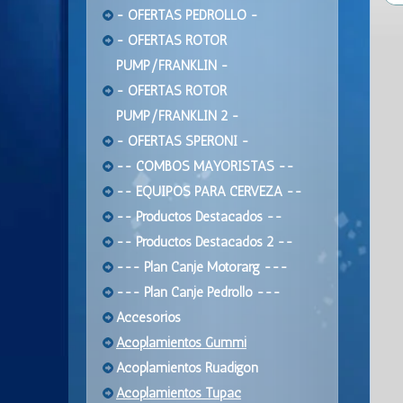
- OFERTAS PEDROLLO -
- OFERTAS ROTOR
PUMP/FRANKLIN -
- OFERTAS ROTOR
PUMP/FRANKLIN 2 -
- OFERTAS SPERONI -
-- COMBOS MAYORISTAS --
-- EQUIPOS PARA CERVEZA --
-- Productos Destacados --
-- Productos Destacados 2 --
--- Plan Canje Motorarg ---
--- Plan Canje Pedrollo ---
Accesorios
Acoplamientos Gummi
Acoplamientos Ruadigon
Acoplamientos Tupac