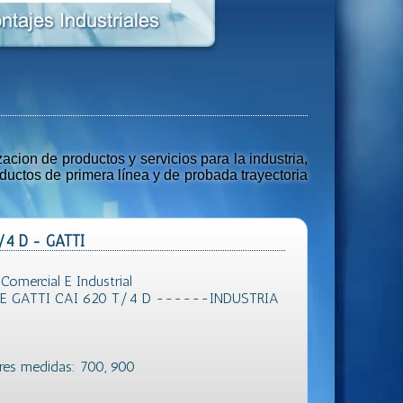
ion de productos y servicios para la industria,
uctos de primera línea y de probada trayectoria
T/4 D - GATTI
mercial E Industrial
E GATTI CAI 620 T/4 D ------INDUSTRIA
tres medidas: 700, 900