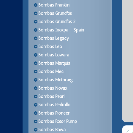
Bombas Franklin
Bombas Grundfos
Bombas Grundfos 2
Bombas Inoxpa - Spain
Bombas Legacy
Bombas Leo
Bombas Lowara
Bombas Marquis
Bombas Mec
Bombas Motorarg
Bombas Novax
Bombas Pearl
Bombas Pedrollo
Bombas Pioneer
Bombas Rotor Pump
Bombas Rowa