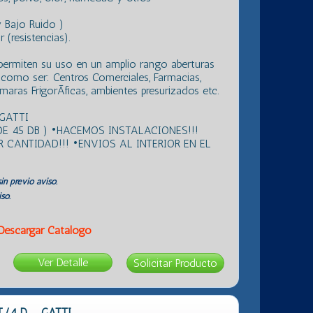
 Bajo Ruido )
(resistencias).
permiten su uso en un amplio rango aberturas
r como ser: Centros Comerciales, Farmacias,
maras FrigorÃ­ficas, ambientes presurizados etc.
GATTI
E 45 DB ) •HACEMOS INSTALACIONES!!!
CANTIDAD!!! •ENVIOS AL INTERIOR EN EL
in previo aviso.
so.
Descargar Catálogo
Ver Detalle