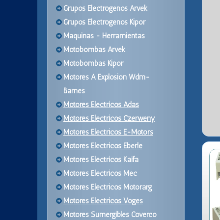
Grupos Electrogenos Arvek
Grupos Electrogenos Kipor
Maquinas - Herramientas
Motobombas Arvek
Motobombas Kipor
Motores A Explosion Wdm-
Barnes
Motores Electricos Adas
Motores Electricos Czerweny
Motores Electricos E-Motors
Motores Electricos Eberle
Motores Electricos Kaifa
Motores Electricos Mec
Motores Electricos Motorarg
Motores Electricos Voges
Motores Sumergibles Coverco