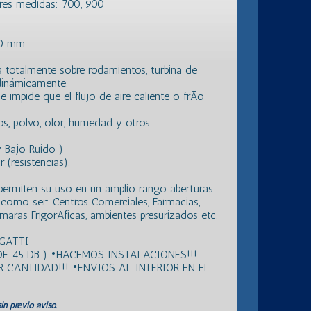
tres medidas: 700, 900
80 mm
a totalmente sobre rodamientos, turbina de
dinámicamente.
impide que el flujo de aire caliente o frÃ­o
s, polvo, olor, humedad y otros
 Bajo Ruido )
(resistencias).
permiten su uso en un amplio rango aberturas
r como ser: Centros Comerciales, Farmacias,
maras FrigorÃ­ficas, ambientes presurizados etc.
GATTI
E 45 DB ) •HACEMOS INSTALACIONES!!!
CANTIDAD!!! •ENVIOS AL INTERIOR EN EL
in previo aviso.