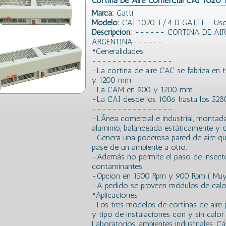
Cortina De Aire Comercial CAI 1020
Marca:
Gatti
Modelo:
CAI 1020 T/4 D GATTI - Uso C
Descripción:
------ CORTINA DE AIR
ARGENTINA------
•Generalidades
----------------
-La cortina de aire CAC se fabrica en 
y 1200 mm
-La CAM en 900 y 1200 mm
-La CAI desde los 1006 hasta los 52
----------------
-LÃ­nea comercial e industrial, montad
aluminio, balanceada estáticamente y 
-Genera una poderosa pared de aire que 
pase de un ambiente a otro.
-Además no permite el paso de insecto
contaminantes.
-Opcion en 1500 Rpm y 900 Rpm ( Muy
-A pedido se proveen módulos de calor 
•Aplicaciones
-Los tres modelos de cortinas de aire 
y tipo de instalaciones con y sin calo
Laboratorios, ambientes industriales, Cá