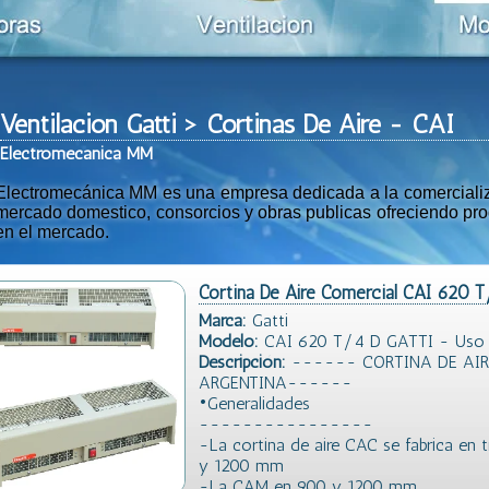
Ventilacion Gatti > Cortinas De Aire - CAI
Ele
ctromeca
nica MM
Electromecánica MM es una empresa dedicada a la comercializac
mercado domestico, consorcios y obras publicas ofreciendo prod
en el mercado.
Cortina De Aire Comercial CAI 620 
Marca:
Gatti
Modelo:
CAI 620 T/4 D GATTI - Uso Co
Descripción:
------ CORTINA DE AIR
ARGENTINA------
•Generalidades
----------------
-La cortina de aire CAC se fabrica en 
y 1200 mm
-La CAM en 900 y 1200 mm