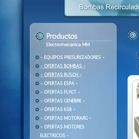
Productos
Electromecanica MM
- EQUIPOS PRESURIZADORES -
- OFERTAS BOMBAS -
- OFERTAS BUSCH -
- OFERTAS ESPA -
- OFERTAS FLYGT -
- OFERTAS GENEBRE -
- OFERTAS KSB -
- OFERTAS MOTORARG -
- OFERTAS MOTORES
ELECTRICOS -