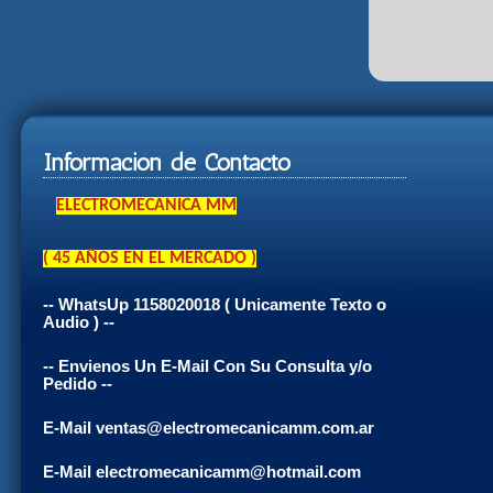
Información de Contacto
ELECTROMECANICA MM
( 45 AÑOS EN EL MERCADO )
-- WhatsUp 1158020018 ( Unicamente Texto o
Audio ) --
-- Envienos Un E-Mail Con Su Consulta y/o
Pedido --
E-Mail ventas@electromecanicamm.com.ar
E-Mail electromecanicamm@hotmail.com