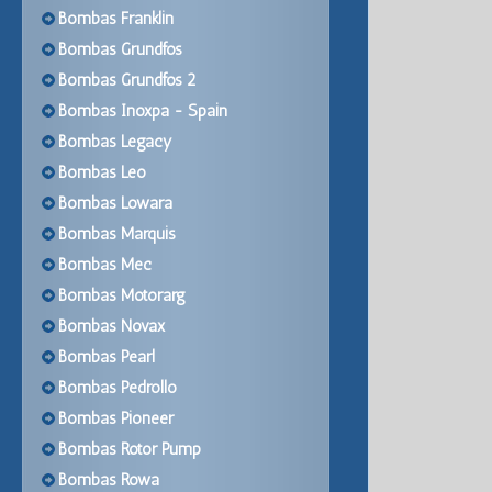
Bombas Franklin
Bombas Grundfos
Bombas Grundfos 2
Bombas Inoxpa - Spain
Bombas Legacy
Bombas Leo
Bombas Lowara
Bombas Marquis
Bombas Mec
Bombas Motorarg
Bombas Novax
Bombas Pearl
Bombas Pedrollo
Bombas Pioneer
Bombas Rotor Pump
Bombas Rowa