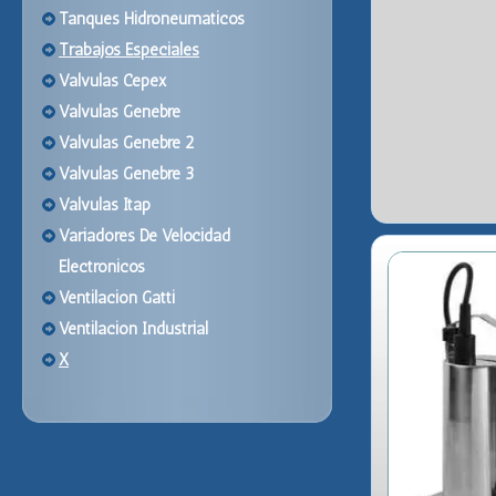
Tanques Hidroneumaticos
Trabajos Especiales
Valvulas Cepex
Valvulas Genebre
Valvulas Genebre 2
Valvulas Genebre 3
Valvulas Itap
Variadores De Velocidad
Electronicos
Ventilacion Gatti
Ventilacion Industrial
X