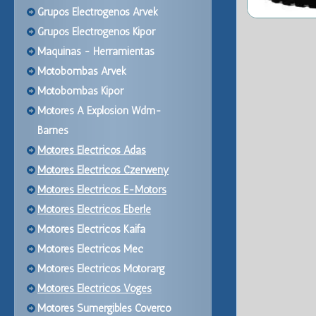
Grupos Electrogenos Arvek
Grupos Electrogenos Kipor
Maquinas - Herramientas
Motobombas Arvek
Motobombas Kipor
Motores A Explosion Wdm-
Barnes
Motores Electricos Adas
Motores Electricos Czerweny
Motores Electricos E-Motors
Motores Electricos Eberle
Motores Electricos Kaifa
Motores Electricos Mec
Motores Electricos Motorarg
Motores Electricos Voges
Motores Sumergibles Coverco