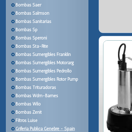
Bombas Saer
Bombas Salmson
Bombas Sanitarias
Bombas Sp
Bombas Speroni
Bombas Sta-Rite
Bombas Sumergibles Franklin
Bombas Sumergibles Motorarg
Bombas Sumergibles Pedrollo
Bombas Sumergibles Rotor Pump
Bombas Trituradoras
Bombas Wdm-Barnes
Bombas Wilo
Bombas Zenit
Filtros Luise
Griferia Publica Genebre - Spain