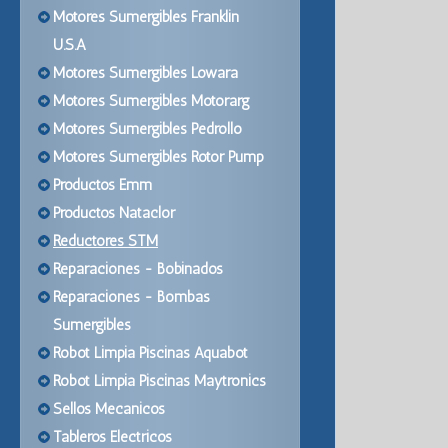
Motores Sumergibles Franklin
U.S.A
Motores Sumergibles Lowara
Motores Sumergibles Motorarg
Motores Sumergibles Pedrollo
Motores Sumergibles Rotor Pump
Productos Emm
Productos Nataclor
Reductores STM
Reparaciones - Bobinados
Reparaciones - Bombas
Sumergibles
Robot Limpia Piscinas Aquabot
Robot Limpia Piscinas Maytronics
Sellos Mecanicos
Tableros Electricos