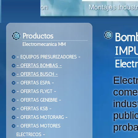
Bomb
Productos
Electromecanica MM
IMP
- EQUIPOS PRESURIZADORES -
Ele
ct
- OFERTAS BOMBAS -
- OFERTAS BUSCH -
Elec
- OFERTAS ESPA -
come
- OFERTAS FLYGT -
- OFERTAS GENEBRE -
indu
- OFERTAS KSB -
publi
- OFERTAS MOTORARG -
proba
- OFERTAS MOTORES
ELECTRICOS -