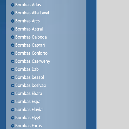
Bombas Adas
Bombas Alfa Laval
Bombas Ares
Bombas Astral
Bombas Calpeda
Bombas Caprari
Bombas Conforto
Bombas Czerweny
Bombas Dab
Bombas Dessol
Bombas Dosivac
Bombas Ebara
Bombas Espa
Bombas Fluvial
Bombas Flygt
Bombas Foras