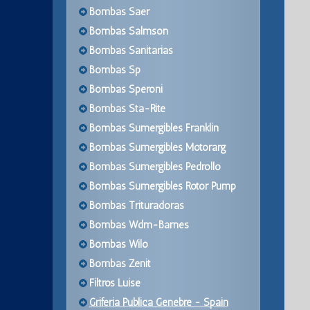
Bombas Saer
Bombas Salmson
Bombas Sanitarias
Bombas Sp
Bombas Speroni
Bombas Sta-Rite
Bombas Sumergibles Franklin
Bombas Sumergibles Motorarg
Bombas Sumergibles Pedrollo
Bombas Sumergibles Rotor Pump
Bombas Trituradoras
Bombas Wdm-Barnes
Bombas Wilo
Bombas Zenit
Filtros Luise
Griferia Publica Genebre - Spain