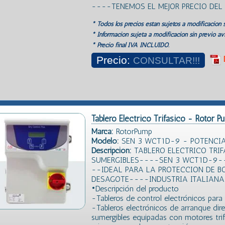
----TENEMOS EL MEJOR PRECIO DE
* Todos los precios estan sujetos a modificación s
* Información sujeta a modificación sin previo avi
* Precio final IVA INCLUIDO.
Precio:
CONSULTAR!!!
Tablero Electrico Trifasico - Rotor 
Marca:
RotorPump
Modelo:
SEN 3 WCT1D-9 - POTENCIA 
Descripción:
TABLERO ELECTRICO TRI
SUMERGIBLES----SEN 3 WCT1D-9--
--IDEAL PARA LA PROTECCION DE B
DESAGOTE----INDUSTRIA ITALIAN
•Descripción del producto
-Tableros de control electrónicos para 
-Tableros electrónicos de arranque dir
sumergibles equipadas con motores tri