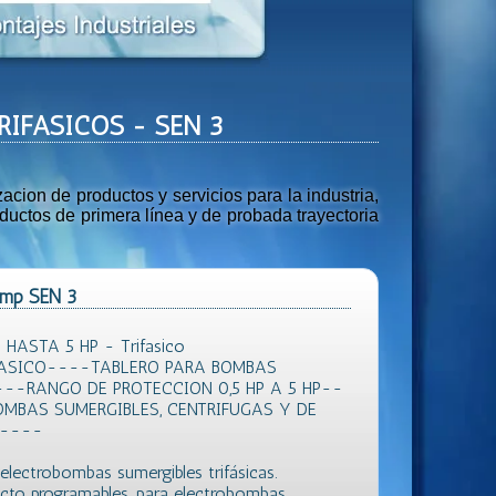
TRIFASICOS - SEN 3
ion de productos y servicios para la industria,
uctos de primera línea y de probada trayectoria
Pump SEN 3
ASTA 5 HP - Trifasico
FASICO----TABLERO PARA BOMBAS
--RANGO DE PROTECCION 0,5 HP A 5 HP--
OMBAS SUMERGIBLES, CENTRIFUGAS Y DE
A----
electrobombas sumergibles trifásicas.
ecto programables, para electrobombas