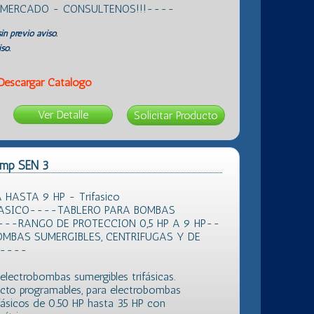
L MERCADO - CONSULTENOS!!!----
in previo aviso.
so.
Descargar Catálogo
Ver Detalle
Pump SEN 3
HASTA 9 HP - Trifasico
FASICO----TABLERO PARA BOMBAS
--RANGO DE PROTECCION 0,5 HP A 9 HP--
OMBAS SUMERGIBLES, CENTRIFUGAS Y DE
A----
electrobombas sumergibles trifásicas.
ecto programables, para electrobombas
fásicos de 0.50 HP hasta 35 HP con