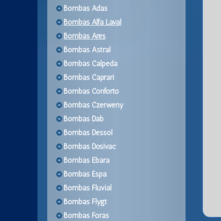
Bombas Adas
Bombas Alfa Laval
Bombas Ares
Bombas Astral
Bombas Calpeda
Bombas Caprari
Bombas Conforto
Bombas Czerweny
Bombas Dab
Bombas Dessol
Bombas Dosivac
Bombas Ebara
Bombas Espa
Bombas Fluvial
Bombas Flygt
Bombas Foras