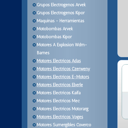
Grupos Electrogenos Arvek
Grupos Electrogenos Kipor
Maquinas - Herramientas
Motobombas Arvek
Motobombas Kipor
Motores A Explosion Wdm-
Barnes
Motores Electricos Adas
Motores Electricos Czerweny
Motores Electricos E-Motors
Motores Electricos Eberle
Motores Electricos Kaifa
Motores Electricos Mec
Motores Electricos Motorarg
Motores Electricos Voges
Motores Sumergibles Coverco