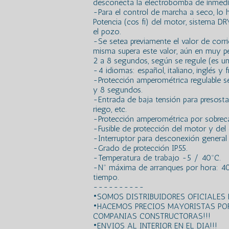
desconecta la electrobomba de inmedi
-Para el control de marcha a seco, lo 
Potencia (cos fi) del motor, sistema D
el pozo.
-Se setea previamente el valor de corri
misma supera este valor, aún en muy p
2 a 8 segundos, según se regule (es un
-4 idiomas: español, italiano, inglés y f
-Protección amperométrica regulable s
y 8 segundos.
-Entrada de baja tensión para presostat
riego, etc.
-Protección amperométrica por sobrecar
-Fusible de protección del motor y del ci
-Interruptor para desconexión general
-Grado de protección IP55.
-Temperatura de trabajo -5 / 40ºC.
-Nº máxima de arranques por hora: 40
tiempo.
----------
•SOMOS DISTRIBUIDORES OFICIALES
•HACEMOS PRECIOS MAYORISTAS PO
COMPANIAS CONSTRUCTORAS!!!
•ENVIOS AL INTERIOR EN EL DIA!!!