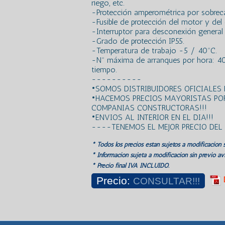
riego, etc.
-Protección amperométrica por sobrecar
-Fusible de protección del motor y del ci
-Interruptor para desconexión general
-Grado de protección IP55.
-Temperatura de trabajo -5 / 40ºC.
-Nº máxima de arranques por hora: 40
tiempo.
----------
•SOMOS DISTRIBUIDORES OFICIALES
•HACEMOS PRECIOS MAYORISTAS PO
COMPANIAS CONSTRUCTORAS!!!
•ENVIOS AL INTERIOR EN EL DIA!!!
----TENEMOS EL MEJOR PRECIO DE
* Todos los precios estan sujetos a modificación s
* Información sujeta a modificación sin previo avi
* Precio final IVA INCLUIDO.
Precio:
CONSULTAR!!!