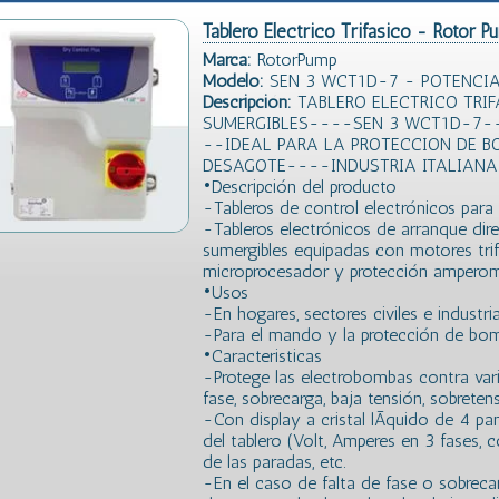
Tablero Electrico Trifasico - Rotor 
Marca:
RotorPump
Modelo:
SEN 3 WCT1D-7 - POTENCIA H
Descripción:
TABLERO ELECTRICO TRI
SUMERGIBLES----SEN 3 WCT1D-7--
--IDEAL PARA LA PROTECCION DE B
DESAGOTE----INDUSTRIA ITALIAN
•Descripción del producto
-Tableros de control electrónicos para 
-Tableros electrónicos de arranque dir
sumergibles equipadas con motores tri
microprocesador y protección amperom
•Usos
-En hogares, sectores civiles e industria
-Para el mando y la protección de bom
•Caracteristicas
-Protege las electrobombas contra var
fase, sobrecarga, baja tensión, sobretens
-Con display a cristal lÃ­quido de 4 pa
del tablero (Volt, Amperes en 3 fases, c
de las paradas, etc.
-En el caso de falta de fase o sobrecar