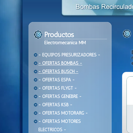
Productos
Electromecanica MM
- EQUIPOS PRESURIZADORES -
- OFERTAS BOMBAS -
- OFERTAS BUSCH -
- OFERTAS ESPA -
- OFERTAS FLYGT -
- OFERTAS GENEBRE -
- OFERTAS KSB -
- OFERTAS MOTORARG -
- OFERTAS MOTORES
ELECTRICOS -