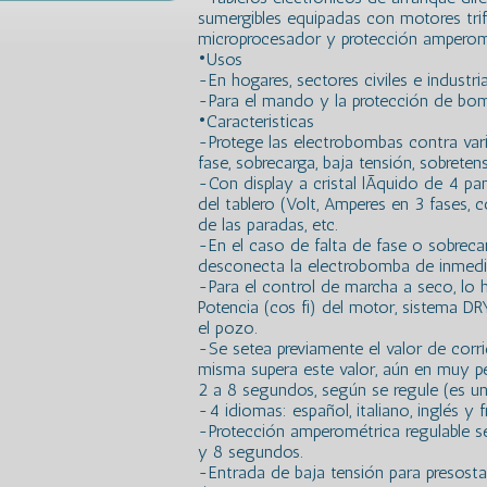
sumergibles equipadas con motores tri
microprocesador y protección amperom
•Usos
-En hogares, sectores civiles e industria
-Para el mando y la protección de bom
•Caracteristicas
-Protege las electrobombas contra var
fase, sobrecarga, baja tensión, sobretens
-Con display a cristal lÃ­quido de 4 pa
del tablero (Volt, Amperes en 3 fases, c
de las paradas, etc.
-En el caso de falta de fase o sobrecar
desconecta la electrobomba de inmedi
-Para el control de marcha a seco, lo 
Potencia (cos fi) del motor, sistema D
el pozo.
-Se setea previamente el valor de corri
misma supera este valor, aún en muy p
2 a 8 segundos, según se regule (es un
-4 idiomas: español, italiano, inglés y f
-Protección amperométrica regulable s
y 8 segundos.
-Entrada de baja tensión para presostat