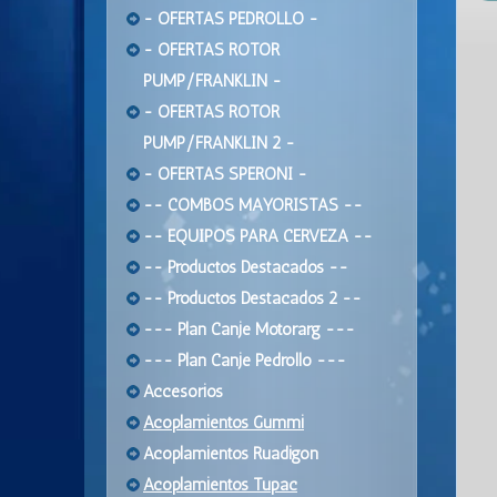
- OFERTAS PEDROLLO -
- OFERTAS ROTOR
PUMP/FRANKLIN -
- OFERTAS ROTOR
PUMP/FRANKLIN 2 -
- OFERTAS SPERONI -
-- COMBOS MAYORISTAS --
-- EQUIPOS PARA CERVEZA --
-- Productos Destacados --
-- Productos Destacados 2 --
--- Plan Canje Motorarg ---
--- Plan Canje Pedrollo ---
Accesorios
Acoplamientos Gummi
Acoplamientos Ruadigon
Acoplamientos Tupac