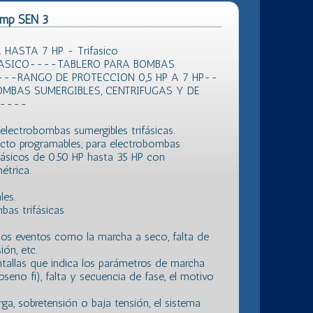
Pump SEN 3
ASTA 7 HP - Trifasico
FASICO----TABLERO PARA BOMBAS
--RANGO DE PROTECCION 0,5 HP A 7 HP--
OMBAS SUMERGIBLES, CENTRIFUGAS Y DE
A----
electrobombas sumergibles trifásicas.
ecto programables, para electrobombas
fásicos de 0.50 HP hasta 35 HP con
étrica.
les.
bas trifásicas
ios eventos como la marcha a seco, falta de
ión, etc.
ntallas que indica los parámetros de marcha
oseno fi), falta y secuencia de fase, el motivo
ga, sobretensión o baja tensión, el sistema