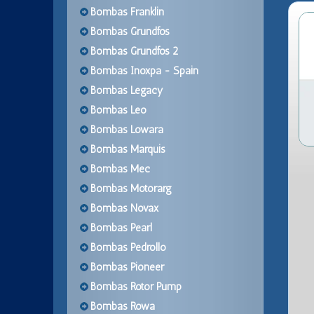
Bombas Franklin
Bombas Grundfos
Bombas Grundfos 2
Bombas Inoxpa - Spain
Bombas Legacy
Bombas Leo
Bombas Lowara
Bombas Marquis
Bombas Mec
Bombas Motorarg
Bombas Novax
Bombas Pearl
Bombas Pedrollo
Bombas Pioneer
Bombas Rotor Pump
Bombas Rowa