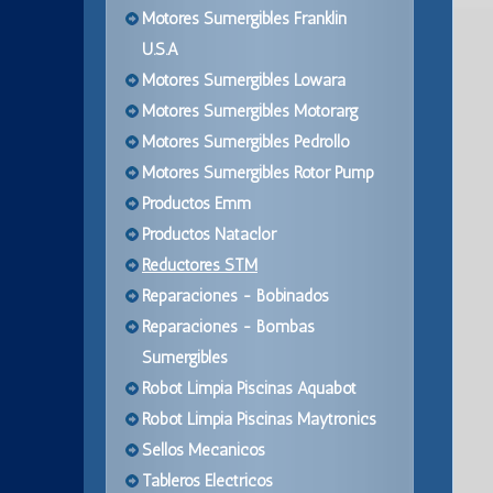
Motores Sumergibles Franklin
U.S.A
Motores Sumergibles Lowara
Motores Sumergibles Motorarg
Motores Sumergibles Pedrollo
Motores Sumergibles Rotor Pump
Productos Emm
Productos Nataclor
Reductores STM
Reparaciones - Bobinados
Reparaciones - Bombas
Sumergibles
Robot Limpia Piscinas Aquabot
Robot Limpia Piscinas Maytronics
Sellos Mecanicos
Tableros Electricos