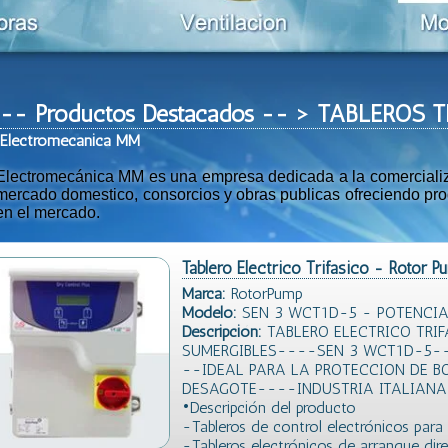
-- Productos Destacados -- > TABLEROS 
Ele
ctromeca
nica MM
Electromecánica MM es una empresa dedicada a la comercializac
mercado domestico, consorcios y obras publicas ofreciendo prod
en el mercado.
Tablero Electrico Trifasico - Rotor 
Marca:
RotorPump
Modelo:
SEN 3 WCT1D-5 - POTENCIA H
Descripción:
TABLERO ELECTRICO TRI
SUMERGIBLES----SEN 3 WCT1D-5--
--IDEAL PARA LA PROTECCION DE B
DESAGOTE----INDUSTRIA ITALIAN
•Descripción del producto
-Tableros de control electrónicos para 
-Tableros electrónicos de arranque dir