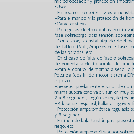
microprocesador y protección amperom
•Usos
-En hogares, sectores civiles e industria
-Para el mando y la protección de bom
•Caracteristicas
-Protege las electrobombas contra var
fase, sobrecarga, baja tensión, sobretens
-Con display a cristal lÃ­quido de 4 pa
del tablero (Volt, Amperes en 3 fases, c
de las paradas, etc.
-En el caso de falta de fase o sobrecar
desconecta la electrobomba de inmedi
-Para el control de marcha a seco, lo 
Potencia (cos fi) del motor, sistema D
el pozo.
-Se setea previamente el valor de corri
misma supera este valor, aún en muy p
2 a 8 segundos, según se regule (es un
-4 idiomas: español, italiano, inglés y f
-Protección amperométrica regulable s
y 8 segundos.
-Entrada de baja tensión para presostat
riego, etc.
-Protección amperométrica por sobrecar