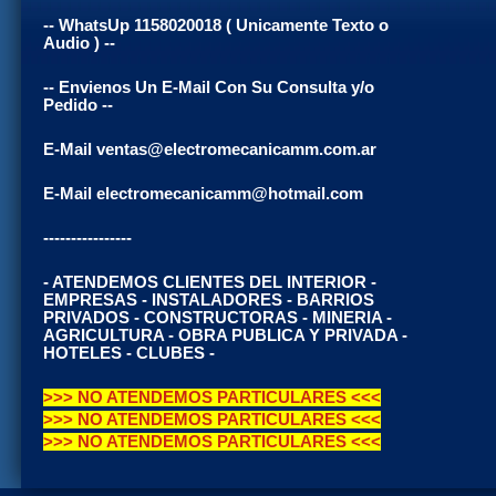
-- WhatsUp 1158020018 ( Unicamente Texto o
Audio ) --
-- Envienos Un E-Mail Con Su Consulta y/o
Pedido --
E-Mail ventas@electromecanicamm.com.ar
E-Mail electromecanicamm@hotmail.com
----------------
- ATENDEMOS CLIENTES DEL INTERIOR -
EMPRESAS - INSTALADORES - BARRIOS
PRIVADOS - CONSTRUCTORAS - MINERIA -
AGRICULTURA - OBRA PUBLICA Y PRIVADA -
HOTELES - CLUBES -
>>> NO ATENDEMOS PARTICULARES <<<
>>> NO ATENDEMOS PARTICULARES <<<
>>> NO ATENDEMOS PARTICULARES <<<