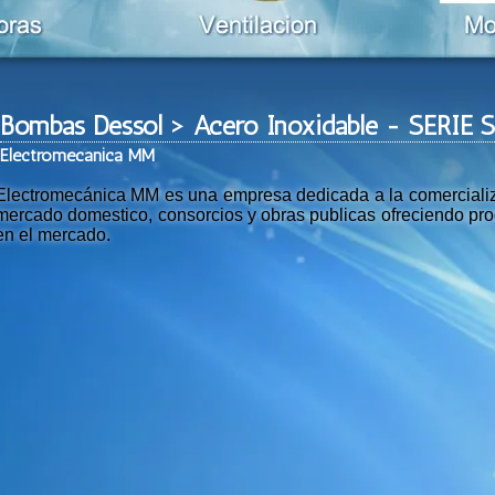
Bombas Dessol > Acero Inoxidable - SERIE S 
Ele
ctromeca
nica MM
Electromecánica MM es una empresa dedicada a la comercializac
mercado domestico, consorcios y obras publicas ofreciendo prod
en el mercado.