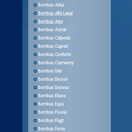
Bombas Adas
Bombas Alfa Laval
Bombas Ares
Bombas Astral
Bombas Calpeda
Bombas Caprari
Bombas Conforto
Bombas Czerweny
Bombas Dab
Bombas Dessol
Bombas Dosivac
Bombas Ebara
Bombas Espa
Bombas Fluvial
Bombas Flygt
Bombas Foras