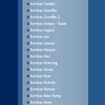
Bombas Franklin
Bombas Grundfos
Bombas Grundfos 2
Bombas Inoxpa - Spain
Bombas Legacy
Bombas Leo
Bombas Lowara
Bombas Marquis
Bombas Mec
Bombas Motorarg
Bombas Novax
Bombas Pearl
Bombas Pedrollo
Bombas Pioneer
Bombas Rotor Pump
Bombas Rowa