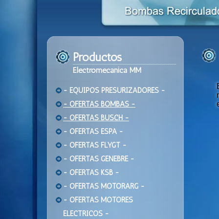
Productos
Electromecanica MM
- EQUIPOS PRESURIZADORES -
- OFERTAS BOMBAS -
- OFERTAS BUSCH -
- OFERTAS ESPA -
- OFERTAS FLYGT -
- OFERTAS GENEBRE -
- OFERTAS KSB -
- OFERTAS MOTORARG -
- OFERTAS MOTORES
ELECTRICOS -