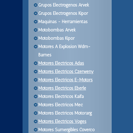
Grupos Electrogenos Arvek
Grupos Electrogenos Kipor
Maquinas - Herramientas
Motobombas Arvek
Motobombas Kipor
Motores A Explosion Wdm-
Barnes
Motores Electricos Adas
Motores Electricos Czerweny
Motores Electricos E-Motors
Motores Electricos Eberle
Motores Electricos Kaifa
Motores Electricos Mec
Motores Electricos Motorarg
Motores Electricos Voges
Motores Sumergibles Coverco