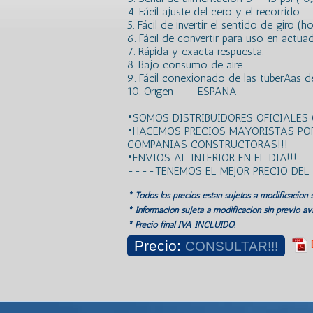
4. Fácil ajuste del cero y el recorrido.
5. Fácil de invertir el sentido de giro (h
6. Fácil de convertir para uso en actua
7. Rápida y exacta respuesta.
8. Bajo consumo de aire.
9. Fácil conexionado de las tuberÃ­as de
10. Origen ---ESPANA---
----------
•SOMOS DISTRIBUIDORES OFICIALES 
•HACEMOS PRECIOS MAYORISTAS PO
COMPANIAS CONSTRUCTORAS!!!
•ENVIOS AL INTERIOR EN EL DIA!!!
----TENEMOS EL MEJOR PRECIO DE
* Todos los precios estan sujetos a modificación s
* Información sujeta a modificación sin previo avi
* Precio final IVA INCLUIDO.
Precio:
CONSULTAR!!!