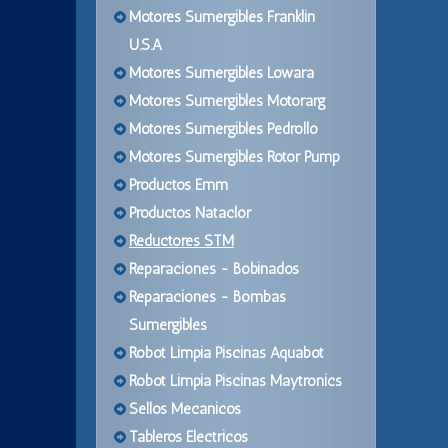
Motores Sumergibles Franklin
U.S.A
Motores Sumergibles Lowara
Motores Sumergibles Motorarg
Motores Sumergibles Pedrollo
Motores Sumergibles Rotor Pump
Productos Emm
Productos Nataclor
Reductores STM
Reparaciones - Bobinados
Reparaciones - Bombas
Sumergibles
Robot Limpia Piscinas Aquabot
Robot Limpia Piscinas Maytronics
Sellos Mecanicos
Tableros Electricos