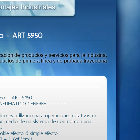
co - ART 5950
ion de productos y servicios para la industria,
uctos de primera línea y de probada trayectoria
ico - ART 5950
NEUMATICO GENEBRE ------
co es utilizado para operaciones rotativas de
or medio de un sistema de control con una
50
oble efecto ó simple efecto.
,2 – 1 Kgf/cm³).