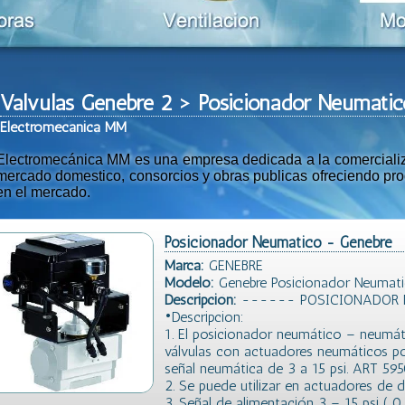
Valvulas Genebre 2 > Posicionador Neumati
Ele
ctromeca
nica MM
Electromecánica MM es una empresa dedicada a la comercializac
mercado domestico, consorcios y obras publicas ofreciendo prod
en el mercado.
Posicionador Neumatico - Genebre
Marca:
GENEBRE
Modelo:
Genebre Posicionador Neumat
Descripción:
------ POSICIONADOR 
•Descripcion:
1. El posicionador neumático – neumáti
válvulas con actuadores neumáticos p
señal neumática de 3 a 15 psi. ART 59
2. Se puede utilizar en actuadores de d
3. Señal de alimentación 3 – 15 psi ( 0