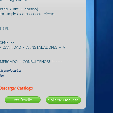
orario / anti - horario).
dor simple efecto o doble efecto.
 aire.
GENEBRE
R CANTIDAD - A INSTALADORES - A
L MERCADO - CONSULTENOS!!!----
in previo aviso.
so.
Descargar Catálogo
Ver Detalle