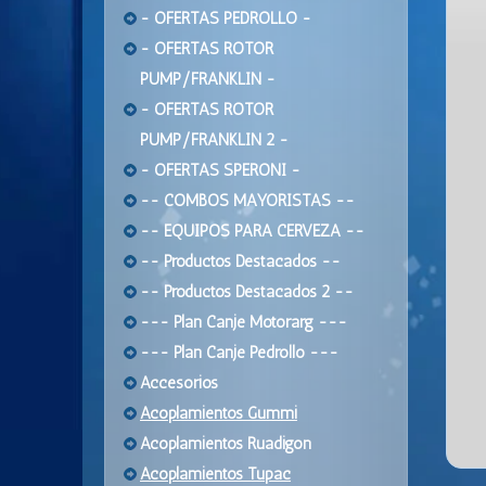
- OFERTAS PEDROLLO -
- OFERTAS ROTOR
PUMP/FRANKLIN -
- OFERTAS ROTOR
PUMP/FRANKLIN 2 -
- OFERTAS SPERONI -
-- COMBOS MAYORISTAS --
-- EQUIPOS PARA CERVEZA --
-- Productos Destacados --
-- Productos Destacados 2 --
--- Plan Canje Motorarg ---
--- Plan Canje Pedrollo ---
Accesorios
Acoplamientos Gummi
Acoplamientos Ruadigon
Acoplamientos Tupac