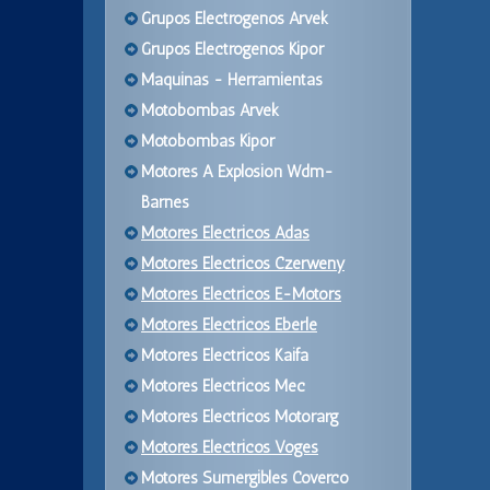
Grupos Electrogenos Arvek
Grupos Electrogenos Kipor
Maquinas - Herramientas
Motobombas Arvek
Motobombas Kipor
Motores A Explosion Wdm-
Barnes
Motores Electricos Adas
Motores Electricos Czerweny
Motores Electricos E-Motors
Motores Electricos Eberle
Motores Electricos Kaifa
Motores Electricos Mec
Motores Electricos Motorarg
Motores Electricos Voges
Motores Sumergibles Coverco