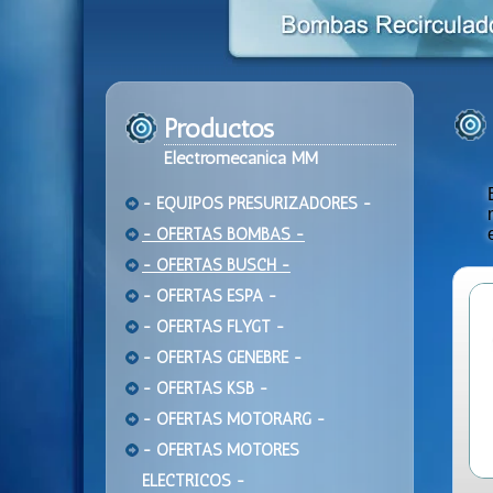
Productos
Electromecanica MM
- EQUIPOS PRESURIZADORES -
- OFERTAS BOMBAS -
- OFERTAS BUSCH -
- OFERTAS ESPA -
- OFERTAS FLYGT -
- OFERTAS GENEBRE -
- OFERTAS KSB -
- OFERTAS MOTORARG -
- OFERTAS MOTORES
ELECTRICOS -