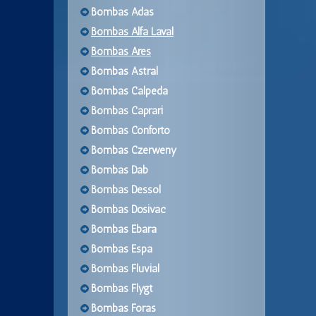
Bombas Adas
Bombas Alfa Laval
Bombas Ares
Bombas Astral
Bombas Calpeda
Bombas Caprari
Bombas Conforto
Bombas Czerweny
Bombas Dab
Bombas Dessol
Bombas Dosivac
Bombas Ebara
Bombas Espa
Bombas Fluvial
Bombas Flygt
Bombas Foras