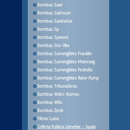
Bombas Saer
Bombas Salmson
Bombas Sanitarias
Bombas Sp
Bombas Speroni
Bombas Sta-Rite
Bombas Sumergibles Franklin
Bombas Sumergibles Motorarg
Bombas Sumergibles Pedrollo
Bombas Sumergibles Rotor Pump
Bombas Trituradoras
Bombas Wdm-Barnes
Bombas Wilo
Bombas Zenit
Filtros Luise
Griferia Publica Genebre - Spain