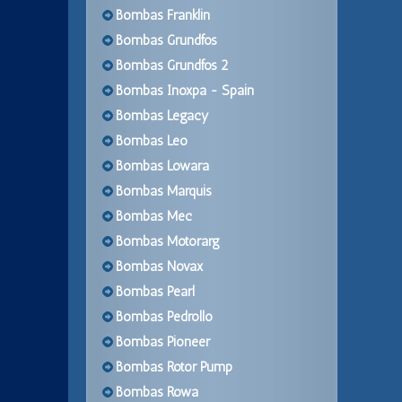
Bombas Franklin
Bombas Grundfos
Bombas Grundfos 2
Bombas Inoxpa - Spain
Bombas Legacy
Bombas Leo
Bombas Lowara
Bombas Marquis
Bombas Mec
Bombas Motorarg
Bombas Novax
Bombas Pearl
Bombas Pedrollo
Bombas Pioneer
Bombas Rotor Pump
Bombas Rowa