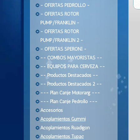
- OFERTAS PEDROLLO -
- OFERTAS ROTOR
PUMP/FRANKLIN -
- OFERTAS ROTOR
PUMP/FRANKLIN 2 -
- OFERTAS SPERONI -
-- COMBOS MAYORISTAS --
-- EQUIPOS PARA CERVEZA --
-- Productos Destacados --
-- Productos Destacados 2 --
--- Plan Canje Motorarg ---
--- Plan Canje Pedrollo ---
Accesorios
Acoplamientos Gummi
Acoplamientos Ruadigon
Acoplamientos Tupac