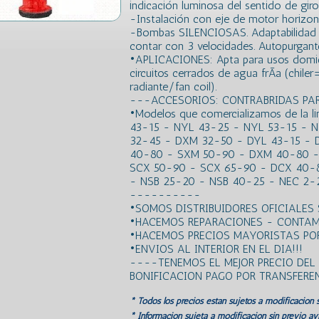
indicación luminosa del sentido de giro
-Instalación con eje de motor horizont
-Bombas SILENCIOSAS. Adaptabilidad a 
contar con 3 velocidades. Autopurgant
•APLICACIONES: Apta para usos domicili
circuitos cerrados de agua frÃ­a (chile
radiante/fan coil).
---ACCESORIOS: CONTRABRIDAS P
•Modelos que comercializamos de la l
43-15 - NYL 43-25 - NYL 53-15 - 
32-45 - DXM 32-50 - DYL 43-15 - 
40-80 - SXM 50-90 - DXM 40-80 -
SCX 50-90 - SCX 65-90 - DCX 40-8
- NSB 25-20 - NSB 40-25 - NEC 2-
----------
•SOMOS DISTRIBUIDORES OFICIALES
•HACEMOS REPARACIONES - CONTAM
•HACEMOS PRECIOS MAYORISTAS POR
•ENVIOS AL INTERIOR EN EL DIA!!!
----TENEMOS EL MEJOR PRECIO DE
BONIFICACION PAGO POR TRANSFER
* Todos los precios estan sujetos a modificación s
* Información sujeta a modificación sin previo avi