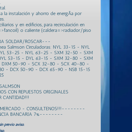
.
al.
la instalación y ahorro de energÃ­a por
es.
arios y en edificios, para recirculación en
r=>fancoil) o caliente (caldera=>radiador/piso
ARA SOLDAR/ROSCAR---
inea Salmson Circuladoras: NYL 33-15 - NYL
NYL 53-25 - NYL 63-25 - SXM 32-50 - SXM
DYL 53-15 - DYL 63-15 - SXM 32-80 - SXM
 DXM 50-90 - SCX 32-80 - SCX 40-80 -
0 - DCX 50-90 - DCX 65-90 - NSB 15-15
25
 SALMSON
OS CON REPUESTOS ORIGINALES
 CANTIDAD!!!
L MERCADO - CONSULTENOS!!!--------
ENCIA BANCARIA 7%--------
in previo aviso.
so.