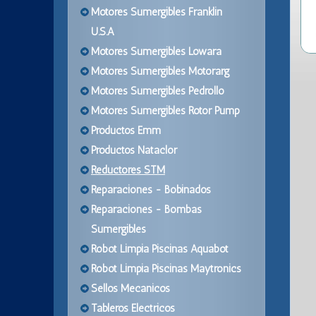
Motores Sumergibles Franklin
U.S.A
Motores Sumergibles Lowara
Motores Sumergibles Motorarg
Motores Sumergibles Pedrollo
Motores Sumergibles Rotor Pump
Productos Emm
Productos Nataclor
Reductores STM
Reparaciones - Bobinados
Reparaciones - Bombas
Sumergibles
Robot Limpia Piscinas Aquabot
Robot Limpia Piscinas Maytronics
Sellos Mecanicos
Tableros Electricos