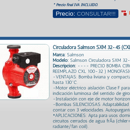
* Precio final IVA INCLUIDO.
Precio:
CONSULTAR!!!
Circuladora Salmson SXM 32-45 (CX
Marca:
Salmson
Modelo:
Salmson Circuladora SXM 32
Descripción:
---- PRECIO BOMBA CIR
REEMPLAZO CXL 100-32 ) MONOFASI
-VENTAJAS: Bomba liviana y compacta
hasta 130ºC.
-Motor eléctrico aislación Clase F par
indicación luminosa del sentido de giro
-Instalación con eje de motor horizont
-Bombas SILENCIOSAS. Adaptabilidad a 
contar con 3 velocidades. Autopurgant
•APLICACIONES: Apta para usos domicili
circuitos cerrados de agua frÃ­a (chile
radiante/fan coil).