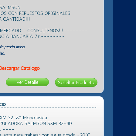
 SALMSON
OS CON REPUESTOS ORIGINALES
 CANTIDAD!!!
L MERCADO - CONSULTENOS!!!--------
ENCIA BANCARIA 7%--------
in previo aviso.
so.
Descargar Catálogo
Ver Detalle
cio
SXM 32-80 Monofasica
RCULADORA SALMSON SXM 32-80
A ----
, apta para trabajar con agua desde -20ºC