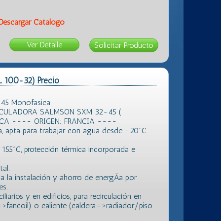
Descargar Catálogo
Ver Detalle
L 100-32) Precio
-45 Monofasica
CULADORA SALMSON SXM 32-45 (
CA ---- ORIGEN: FRANCIA ----
, apta para trabajar con agua desde -20ºC
a 155ºC, protección térmica incorporada e
.
al.
la instalación y ahorro de energÃ­a por
es.
arios y en edificios, para recirculación en
r=>fancoil) o caliente (caldera=>radiador/piso