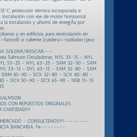
155ºC, protección térmica incorporada e
. Instalación con eje de motor horizontal.
la instalación y ahorro de energÃ­a por
es.
arios y en edificios, para recirculación en
r=>fancoil) o caliente (caldera=>radiador/piso
ARA SOLDAR/ROSCAR---
inea Salmson Circuladoras: NYL 33-15 - NYL
NYL 53-25 - NYL 63-25 - SXM 32-50 - SXM
DYL 53-15 - DYL 63-15 - SXM 32-80 - SXM
 DXM 50-90 - SCX 32-80 - SCX 40-80 -
0 - DCX 50-90 - DCX 65-90 - NSB 15-15
25
 SALMSON
OS CON REPUESTOS ORIGINALES
 CANTIDAD!!!
L MERCADO - CONSULTENOS!!!--------
ENCIA BANCARIA 7%--------