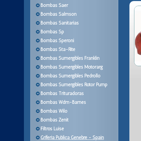
Bombas Saer
Bombas Salmson
Bombas Sanitarias
Bombas Sp
Bombas Speroni
Bombas Sta-Rite
Bombas Sumergibles Franklin
Bombas Sumergibles Motorarg
Bombas Sumergibles Pedrollo
Bombas Sumergibles Rotor Pump
Bombas Trituradoras
Bombas Wdm-Barnes
Bombas Wilo
Bombas Zenit
Filtros Luise
Griferia Publica Genebre - Spain