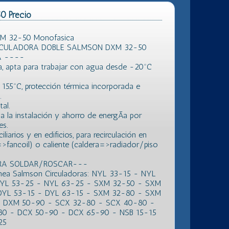
0 Precio
XM 32-50 Monofasica
RCULADORA DOBLE SALMSON DXM 32-50
A ----
, apta para trabajar con agua desde -20ºC
a 155ºC, protección térmica incorporada e
.
al.
la instalación y ahorro de energÃ­a por
es.
arios y en edificios, para recirculación en
r=>fancoil) o caliente (caldera=>radiador/piso
ARA SOLDAR/ROSCAR---
inea Salmson Circuladoras: NYL 33-15 - NYL
NYL 53-25 - NYL 63-25 - SXM 32-50 - SXM
DYL 53-15 - DYL 63-15 - SXM 32-80 - SXM
 DXM 50-90 - SCX 32-80 - SCX 40-80 -
0 - DCX 50-90 - DCX 65-90 - NSB 15-15
25