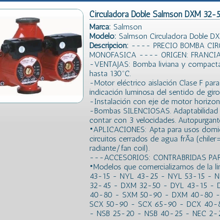
Circuladora Doble Salmson DXM 32-5
Marca:
Salmson
Modelo:
Salmson Circuladora Doble D
Descripción:
---- PRECIO BOMBA CI
MONOFASICA ---- ORIGEN: FRANCI
-VENTAJAS: Bomba liviana y compacta
hasta 130ºC.
-Motor eléctrico aislación Clase F par
indicación luminosa del sentido de giro
-Instalación con eje de motor horizont
-Bombas SILENCIOSAS. Adaptabilidad a 
contar con 3 velocidades. Autopurgant
•APLICACIONES: Apta para usos domicili
circuitos cerrados de agua frÃ­a (chile
radiante/fan coil).
---ACCESORIOS: CONTRABRIDAS P
•Modelos que comercializamos de la l
43-15 - NYL 43-25 - NYL 53-15 - 
32-45 - DXM 32-50 - DYL 43-15 - 
40-80 - SXM 50-90 - DXM 40-80 -
SCX 50-90 - SCX 65-90 - DCX 40-8
- NSB 25-20 - NSB 40-25 - NEC 2-