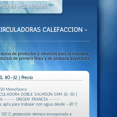
S CIRCULADORAS CALEFACCION -
ion de productos y servicios para la industria,
uctos de primera línea y de probada trayectoria
XL 80-32 ) Precio
-50 Monofasica
CULADORA DOBLE SALMSON SXM 32-50 (
A ---- ORIGEN: FRANCIA ----
, apta para trabajar con agua desde -20ºC
a 155ºC, protección térmica incorporada e