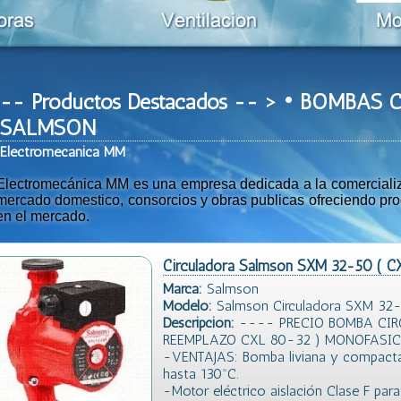
-- Productos Destacados -- > • BOMBA
SALMSON
Ele
ctromeca
nica MM
Electromecánica MM es una empresa dedicada a la comercializac
mercado domestico, consorcios y obras publicas ofreciendo prod
en el mercado.
Circuladora Salmson SXM 32-50 ( C
Marca:
Salmson
Modelo:
Salmson Circuladora SXM 32
Descripción:
---- PRECIO BOMBA CIR
REEMPLAZO CXL 80-32 ) MONOFASIC
-VENTAJAS: Bomba liviana y compacta
hasta 130ºC.
-Motor eléctrico aislación Clase F par