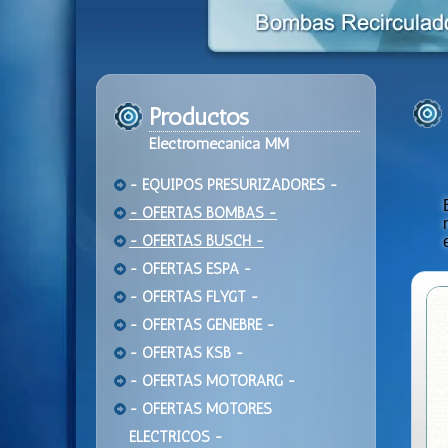
Productos
Electromecanica MM
- EQUIPOS PRESURIZADORES -
- OFERTAS BOMBAS -
- OFERTAS BUSCH -
- OFERTAS ESPA -
- OFERTAS FLYGT -
- OFERTAS GENEBRE -
- OFERTAS KSB -
- OFERTAS MOTORARG -
- OFERTAS MOTORES
ELECTRICOS -