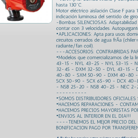
hasta 130ºC.
Motor eléctrico aislación Clase F para 
indicación luminosa del sentido de giro
-Bombas SILENCIOSAS. Adaptabilidad a 
contar con 3 velocidades. Autopurgant
•APLICACIONES: Apta para usos domicili
circuitos cerrados de agua frÃ­a (chile
radiante/fan coil).
---ACCESORIOS: CONTRABRIDAS P
•Modelos que comercializamos de la l
43-15 - NYL 43-25 - NYL 53-15 - 
32-45 - DXM 32-50 - DYL 43-15 - 
40-80 - SXM 50-90 - DXM 40-80 -
SCX 50-90 - SCX 65-90 - DCX 40-8
- NSB 25-20 - NSB 40-25 - NEC 2-
----------
•SOMOS DISTRIBUIDORES OFICIALES
•HACEMOS REPARACIONES - CONTAM
•HACEMOS PRECIOS MAYORISTAS POR
•ENVIOS AL INTERIOR EN EL DIA!!!
----TENEMOS EL MEJOR PRECIO DE
BONIFICACION PAGO POR TRANSFER