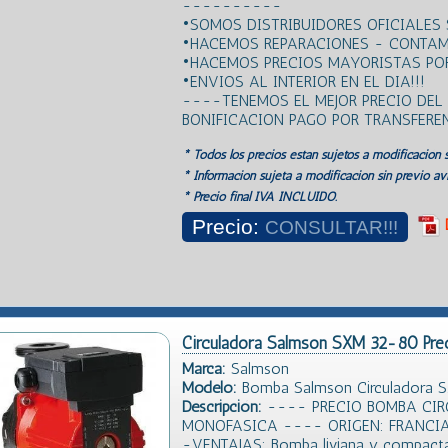
----------
•SOMOS DISTRIBUIDORES OFICIALES
•HACEMOS REPARACIONES - CONTAM
•HACEMOS PRECIOS MAYORISTAS POR
•ENVIOS AL INTERIOR EN EL DIA!!!
----TENEMOS EL MEJOR PRECIO DE
BONIFICACION PAGO POR TRANSFER
* Todos los precios estan sujetos a modificación s
* Información sujeta a modificación sin previo avi
* Precio final IVA INCLUIDO.
Precio:
CONSULTAR!!!
Circuladora Salmson SXM 32-80 Pre
Marca:
Salmson
Modelo:
Bomba Salmson Circuladora 
Descripción:
---- PRECIO BOMBA CI
MONOFASICA ---- ORIGEN: FRANCI
-VENTAJAS: Bomba liviana y compacta