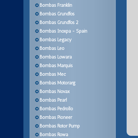
Bombas Franklin
Bombas Grundfos
Bombas Grundfos 2
Bombas Inoxpa - Spain
Bombas Legacy
Bombas Leo
Bombas Lowara
Bombas Marquis
Bombas Mec
Bombas Motorarg
Bombas Novax
Bombas Pearl
Bombas Pedrollo
Bombas Pioneer
Bombas Rotor Pump
Bombas Rowa