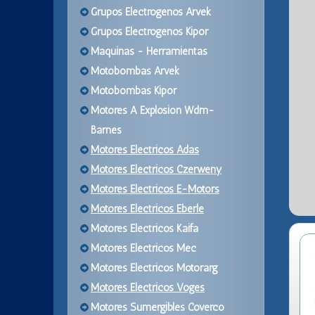
Grupos Electrogenos Arvek
Grupos Electrogenos Kipor
Maquinas - Herramientas
Motobombas Arvek
Motobombas Kipor
Motores A Explosion Wdm-
Barnes
Motores Electricos Adas
Motores Electricos Czerweny
Motores Electricos E-Motors
Motores Electricos Eberle
Motores Electricos Kaifa
Motores Electricos Mec
Motores Electricos Motorarg
Motores Electricos Voges
Motores Sumergibles Coverco