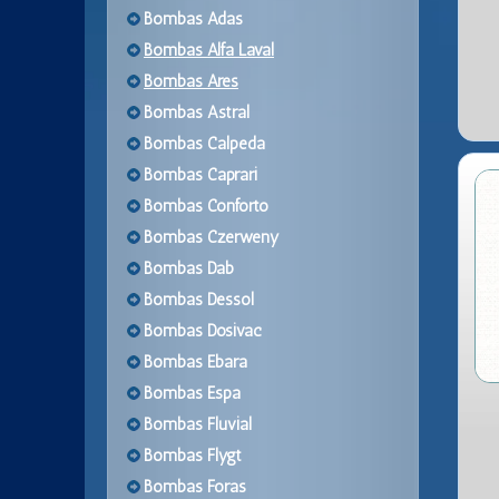
Bombas Adas
Bombas Alfa Laval
Bombas Ares
Bombas Astral
Bombas Calpeda
Bombas Caprari
Bombas Conforto
Bombas Czerweny
Bombas Dab
Bombas Dessol
Bombas Dosivac
Bombas Ebara
Bombas Espa
Bombas Fluvial
Bombas Flygt
Bombas Foras