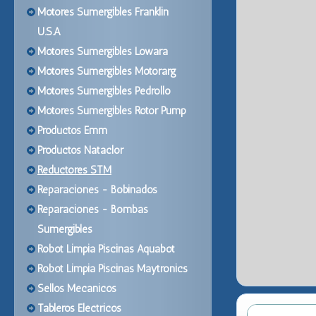
Motores Sumergibles Franklin
U.S.A
Motores Sumergibles Lowara
Motores Sumergibles Motorarg
Motores Sumergibles Pedrollo
Motores Sumergibles Rotor Pump
Productos Emm
Productos Nataclor
Reductores STM
Reparaciones - Bobinados
Reparaciones - Bombas
Sumergibles
Robot Limpia Piscinas Aquabot
Robot Limpia Piscinas Maytronics
Sellos Mecanicos
Tableros Electricos