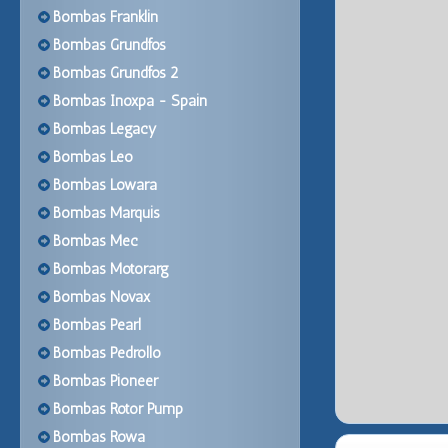
Bombas Franklin
Bombas Grundfos
Bombas Grundfos 2
Bombas Inoxpa - Spain
Bombas Legacy
Bombas Leo
Bombas Lowara
Bombas Marquis
Bombas Mec
Bombas Motorarg
Bombas Novax
Bombas Pearl
Bombas Pedrollo
Bombas Pioneer
Bombas Rotor Pump
Bombas Rowa