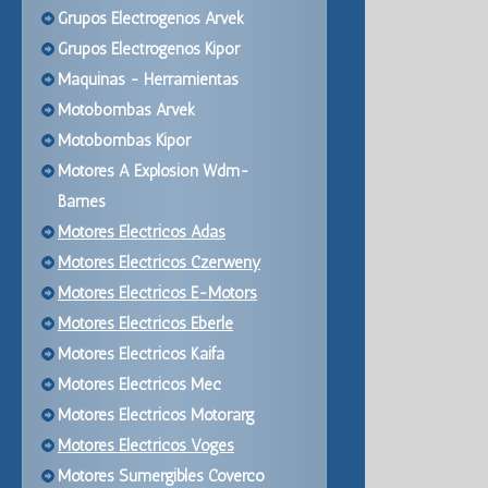
Grupos Electrogenos Arvek
Grupos Electrogenos Kipor
Maquinas - Herramientas
Motobombas Arvek
Motobombas Kipor
Motores A Explosion Wdm-
Barnes
Motores Electricos Adas
Motores Electricos Czerweny
Motores Electricos E-Motors
Motores Electricos Eberle
Motores Electricos Kaifa
Motores Electricos Mec
Motores Electricos Motorarg
Motores Electricos Voges
Motores Sumergibles Coverco