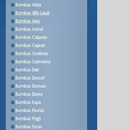
Bombas Adas
Bombas Alfa Laval
Bombas Ares
Bombas Astral
Bombas Calpeda
Bombas Caprari
Bombas Conforto
Bombas Czerweny
Bombas Dab
Bombas Dessol
Bombas Dosivac
Bombas Ebara
Bombas Espa
Bombas Fluvial
Bombas Flygt
Bombas Foras