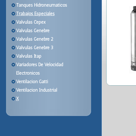
Tanques Hidroneumaticos
Trabajos Especiales
Valvulas Cepex
Valvulas Genebre
Valvulas Genebre 2
Valvulas Genebre 3
Valvulas Itap
Variadores De Velocidad
Electronicos
Ventilacion Gatti
Ventilacion Industrial
X