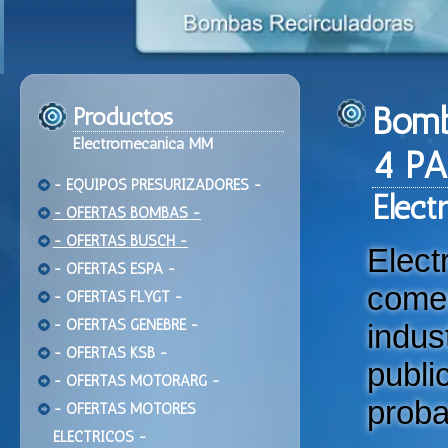
Bomb
Productos
Electromecanica MM
4 PA
- EQUIPOS PRESURIZADORES -
Ele
ct
- OFERTAS BOMBAS -
- OFERTAS BUSCH -
Elec
- OFERTAS ESPA -
come
- OFERTAS FLYGT -
- OFERTAS GENEBRE -
indu
- OFERTAS KSB -
publi
- OFERTAS MOTORARG -
proba
- OFERTAS MOTORES
ELECTRICOS -