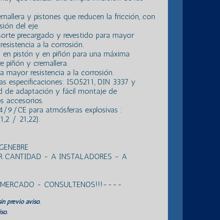
emallera y pistones que reducen la fricción, con
ión del eje.
sorte precargado y revestido para mayor
esistencia a la corrosión.
 en pistón y en piñón para una máxima
e piñón y cremallera.
a mayor resistencia a la corrosión.
as especificaciones: ISO5211, DIN 3337 y
 de adaptación y fácil montaje de
os accesorios.
/9/CE para atmósferas explosivas :
,2 / 21,22).
GENEBRE
R CANTIDAD - A INSTALADORES - A
L MERCADO - CONSULTENOS!!!----
in previo aviso.
so.