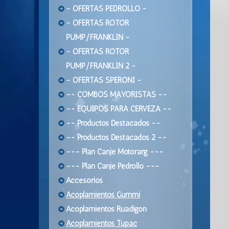
- OFERTAS PEDROLLO -
- OFERTAS ROTOR
PUMP/FRANKLIN -
- OFERTAS ROTOR
PUMP/FRANKLIN 2 -
- OFERTAS SPERONI -
-- COMBOS MAYORISTAS --
-- EQUIPOS PARA CERVEZA --
-- Productos Destacados --
-- Productos Destacados 2 --
--- Plan Canje Motorarg ---
--- Plan Canje Pedrollo ---
Accesorios
Acoplamientos Gummi
Acoplamientos Ruadigon
Acoplamientos Tupac