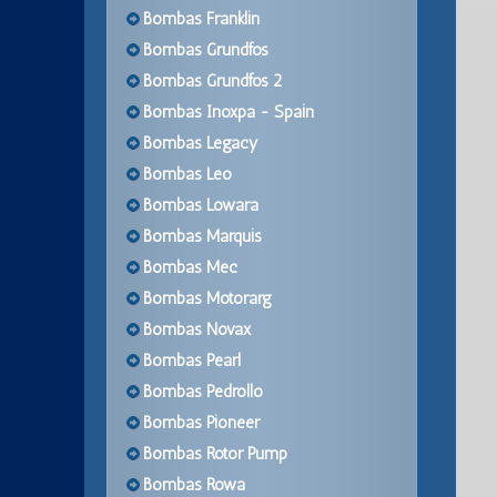
Bombas Franklin
Bombas Grundfos
Bombas Grundfos 2
Bombas Inoxpa - Spain
Bombas Legacy
Bombas Leo
Bombas Lowara
Bombas Marquis
Bombas Mec
Bombas Motorarg
Bombas Novax
Bombas Pearl
Bombas Pedrollo
Bombas Pioneer
Bombas Rotor Pump
Bombas Rowa