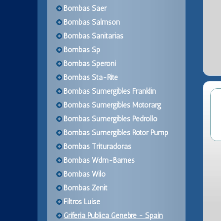
Bombas Saer
Bombas Salmson
Bombas Sanitarias
Bombas Sp
Bombas Speroni
Bombas Sta-Rite
Bombas Sumergibles Franklin
Bombas Sumergibles Motorarg
Bombas Sumergibles Pedrollo
Bombas Sumergibles Rotor Pump
Bombas Trituradoras
Bombas Wdm-Barnes
Bombas Wilo
Bombas Zenit
Filtros Luise
Griferia Publica Genebre - Spain