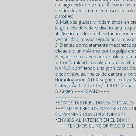
un largo ciclo de vida, asÃ­ como una 
sentido inverso (en este caso tan solo 
pistones).
3. Múltiples guÃ­as y rodamientos en cr
largo ciclo de vida y diseño anti-expuls
4. Diseño modular del cartucho con re
versatilidad, mayor seguridad y mayor r
5. Dientes completamente mecanizados
eficacia y un mÃ­nimo contragolpe entr
6. Fijadores en acero inoxidable para un
7. Conformidad completa con las últim
NAMUR confiriendo una gran capacidad
electroválvulas, finales de carrera y otr
Homologación ATEX según directiva 94
CategorÃ­a II 2 GD T5/T100ºC (Zonas 1
8. Origen ---ESPANA---
----------
•SOMOS DISTRIBUIDORES OFICIALES 
•HACEMOS PRECIOS MAYORISTAS PO
COMPANIAS CONSTRUCTORAS!!!
•ENVIOS AL INTERIOR EN EL DIA!!!
----TENEMOS EL MEJOR PRECIO DE