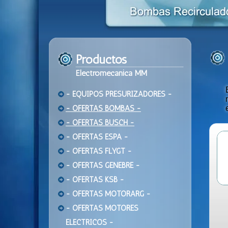
Productos
Electromecanica MM
- EQUIPOS PRESURIZADORES -
- OFERTAS BOMBAS -
- OFERTAS BUSCH -
- OFERTAS ESPA -
- OFERTAS FLYGT -
- OFERTAS GENEBRE -
- OFERTAS KSB -
- OFERTAS MOTORARG -
- OFERTAS MOTORES
ELECTRICOS -