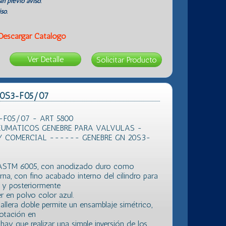
in previo aviso.
so.
Descargar Catálogo
Ver Detalle
 20S3-F05/07
-F05/07 - ART 5800
UMATICOS GENEBRE PARA VALVULAS -
Y COMERCIAL ------ GENEBRE GN 20S3-
n ASTM 6005, con anodizado duro como
erna, con fino acabado interno del cilindro para
, y posteriormente
r en polvo color azul.
llera doble permite un ensamblaje simétrico,
rotación en
hay que realizar una simple inversión de los