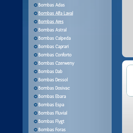
Bombas Adas
Bombas Alfa Laval
Bombas Ares
Bombas Astral
Bombas Calpeda
Bombas Caprari
Bombas Conforto
Bombas Czerweny
Bombas Dab
Bombas Dessol
Bombas Dosivac
Bombas Ebara
Bombas Espa
Bombas Fluvial
Bombas Flygt
Bombas Foras