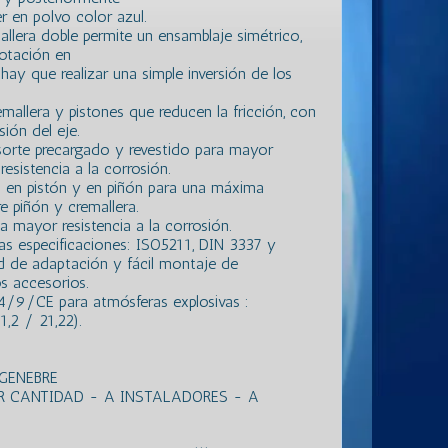
r en polvo color azul.
llera doble permite un ensamblaje simétrico,
rotación en
hay que realizar una simple inversión de los
emallera y pistones que reducen la fricción, con
ión del eje.
sorte precargado y revestido para mayor
esistencia a la corrosión.
 en pistón y en piñón para una máxima
e piñón y cremallera.
a mayor resistencia a la corrosión.
as especificaciones: ISO5211, DIN 3337 y
 de adaptación y fácil montaje de
os accesorios.
/9/CE para atmósferas explosivas :
,2 / 21,22).
GENEBRE
R CANTIDAD - A INSTALADORES - A