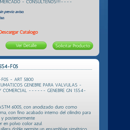
L MERCADO - CONSULTENOS!!!----
in previo aviso.
so.
Descargar Catálogo
Ver Detalle
15S4-F05
-F05 - ART 5800
UMATICOS GENEBRE PARA VALVULAS -
Y COMERCIAL ------ GENEBRE GN 15S4-
n ASTM 6005, con anodizado duro como
erna, con fino acabado interno del cilindro para
, y posteriormente
r en polvo color azul.
llera doble permite un ensamblaje simétrico,