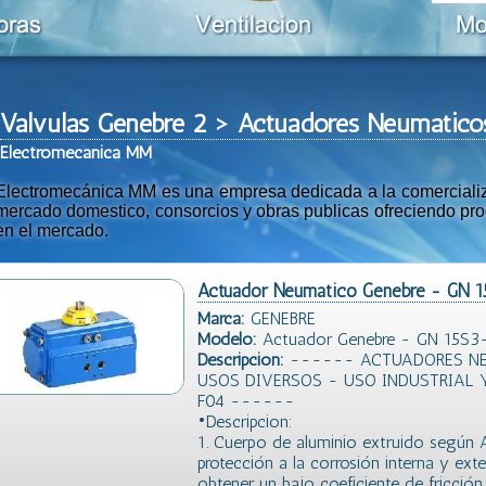
Valvulas Genebre 2 > Actuadores Neumatic
Ele
ctromeca
nica MM
Electromecánica MM es una empresa dedicada a la comercializac
mercado domestico, consorcios y obras publicas ofreciendo prod
en el mercado.
Actuador Neumatico Genebre - GN 
Marca:
GENEBRE
Modelo:
Actuador Genebre - GN 15S3
Descripción:
------ ACTUADORES NE
USOS DIVERSOS - USO INDUSTRIAL 
F04 ------
•Descripcion:
1. Cuerpo de aluminio extruido segú
protección a la corrosión interna y ext
obtener un bajo coeficiente de fricción