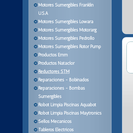
Motores Sumergibles Franklin
U.S.A
Motores Sumergibles Lowara
Motores Sumergibles Motorarg
Motores Sumergibles Pedrollo
Motores Sumergibles Rotor Pump
Productos Emm
Productos Nataclor
Reductores STM
Reparaciones - Bobinados
Reparaciones - Bombas
Sumergibles
Robot Limpia Piscinas Aquabot
Robot Limpia Piscinas Maytronics
Sellos Mecanicos
Tableros Electricos