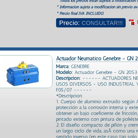
* Todos los precios estan sujetos a modificación s
* Información sujeta a modificación sin previo avi
* Precio final IVA INCLUIDO.
Precio:
CONSULTAR!!!
Actuador Neumatico Genebre - GN
Marca:
GENEBRE
Modelo:
Actuador Genebre - GN 20S3
Descripción:
------ ACTUADORES NE
USOS DIVERSOS - USO INDUSTRIAL 
F05/07 ------
•Descripcion:
1. Cuerpo de aluminio extruido segú
protección a la corrosión interna y ext
obtener un bajo coeficiente de fricción
pintado externo con pintura de poliéste
2. El diseño compacto de piñón y crema
un largo ciclo de vida, asÃ­ como una 
sentido inverso (en este caso tan solo 