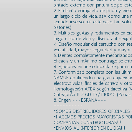
pintado externo con pintura de poliéste
2. El diseño compacto de piñón y crema
un largo ciclo de vida, asÃ­ como una 
sentido inverso (en este caso tan solo 
pistones).
3. Múltiples guÃ­as y rodamientos en cr
largo ciclo de vida y diseño anti-expuls
4. Diseño modular del cartucho con re
versatilidad, mayor seguridad y mayor r
5. Dientes completamente mecanizados
eficacia y un mÃ­nimo contragolpe entr
6. Fijadores en acero inoxidable para un
7. Conformidad completa con las últim
NAMUR confiriendo una gran capacidad
electroválvulas, finales de carrera y otr
Homologación ATEX según directiva 94
CategorÃ­a II 2 GD T5/T100ºC (Zonas 1
8. Origen ---ESPANA---
----------
•SOMOS DISTRIBUIDORES OFICIALES 
•HACEMOS PRECIOS MAYORISTAS PO
COMPANIAS CONSTRUCTORAS!!!
•ENVIOS AL INTERIOR EN EL DIA!!!