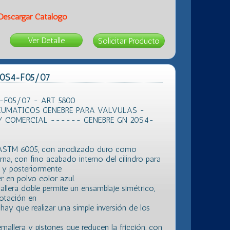
Descargar Catálogo
Ver Detalle
 20S4-F05/07
4-F05/07 - ART 5800
UMATICOS GENEBRE PARA VALVULAS -
Y COMERCIAL ------ GENEBRE GN 20S4-
n ASTM 6005, con anodizado duro como
erna, con fino acabado interno del cilindro para
, y posteriormente
r en polvo color azul.
llera doble permite un ensamblaje simétrico,
rotación en
hay que realizar una simple inversión de los
emallera y pistones que reducen la fricción, con