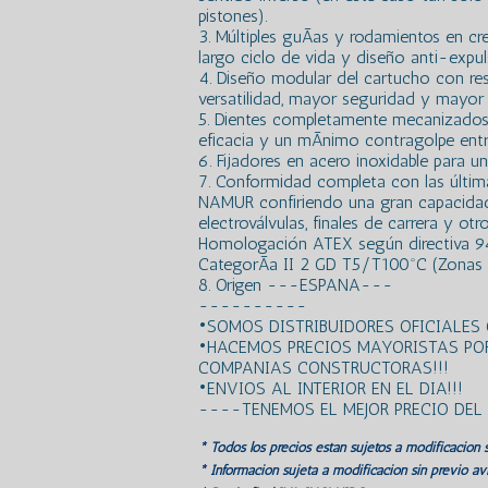
pistones).
3. Múltiples guÃ­as y rodamientos en cr
largo ciclo de vida y diseño anti-expuls
4. Diseño modular del cartucho con re
versatilidad, mayor seguridad y mayor r
5. Dientes completamente mecanizados
eficacia y un mÃ­nimo contragolpe entr
6. Fijadores en acero inoxidable para un
7. Conformidad completa con las últim
NAMUR confiriendo una gran capacidad
electroválvulas, finales de carrera y otr
Homologación ATEX según directiva 94
CategorÃ­a II 2 GD T5/T100ºC (Zonas 1
8. Origen ---ESPANA---
----------
•SOMOS DISTRIBUIDORES OFICIALES 
•HACEMOS PRECIOS MAYORISTAS PO
COMPANIAS CONSTRUCTORAS!!!
•ENVIOS AL INTERIOR EN EL DIA!!!
----TENEMOS EL MEJOR PRECIO DE
* Todos los precios estan sujetos a modificación s
* Información sujeta a modificación sin previo avi