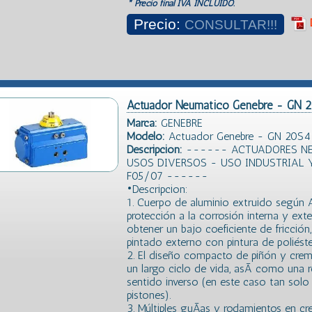
* Precio final IVA INCLUIDO.
Precio:
CONSULTAR!!!
Actuador Neumatico Genebre - GN
Marca:
GENEBRE
Modelo:
Actuador Genebre - GN 20S
Descripción:
------ ACTUADORES NE
USOS DIVERSOS - USO INDUSTRIAL 
F05/07 ------
•Descripcion:
1. Cuerpo de aluminio extruido segú
protección a la corrosión interna y ext
obtener un bajo coeficiente de fricción
pintado externo con pintura de poliéste
2. El diseño compacto de piñón y crema
un largo ciclo de vida, asÃ­ como una 
sentido inverso (en este caso tan solo 
pistones).
3. Múltiples guÃ­as y rodamientos en cr