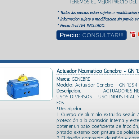
----TENEMOS EL MEJOR PRECIO DE
* Todos los precios estan sujetos a modificación s
* Información sujeta a modificación sin previo avi
* Precio final IVA INCLUIDO.
Precio:
CONSULTAR!!!
Actuador Neumatico Genebre - GN 
Marca:
GENEBRE
Modelo:
Actuador Genebre - GN 15S4
Descripción:
------ ACTUADORES NE
USOS DIVERSOS - USO INDUSTRIAL 
F05 ------
•Descripcion:
1. Cuerpo de aluminio extruido segú
protección a la corrosión interna y ext
obtener un bajo coeficiente de fricción
pintado externo con pintura de poliéste
2. El diseño compacto de piñón y crema