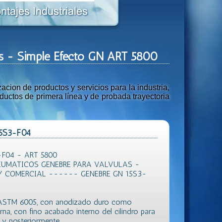
os - Simple Efecto GN ART 5800
ion de productos y servicios para la industria,
uctos de primera línea y de probada trayectoria
15S3-F04
-F04 - ART 5800
UMATICOS GENEBRE PARA VALVULAS -
Y COMERCIAL ------ GENEBRE GN 15S3-
n ASTM 6005, con anodizado duro como
erna, con fino acabado interno del cilindro para
, y posteriormente