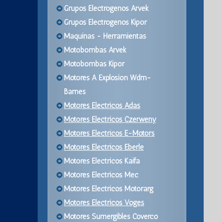
Grupos Electrogenos Arvek
Grupos Electrogenos Kipor
Maquinas - Herramientas
Motobombas Arvek
Motobombas Kipor
Motores A Explosion Wdm-
Barnes
Motores Electricos Adas
Motores Electricos Czerweny
Motores Electricos E-Motors
Motores Electricos Eberle
Motores Electricos Kaifa
Motores Electricos Mec
Motores Electricos Motorarg
Motores Electricos Voges
Motores Sumergibles Coverco