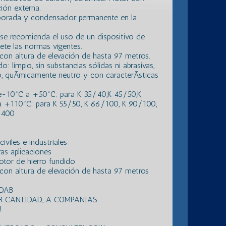
ión externa.
porada y condensador permanente en la
o se recomienda el uso de un dispositivo de
ete las normas vigentes.
on altura de elevación de hasta 97 metros.
: limpio, sin substancias sólidas ni abrasivas,
do, quÃ­micamente neutro y con caracterÃ­sticas
de-10ºC a +50ºC: para K 35/40,K 45/50,K
 +110ºC: para K 55/50, K 66/100, K 90/100,
/400
viles e industriales
as aplicaciones
tor de hierro fundido
con altura de elevación de hasta 97 metros
 DAB
R CANTIDAD, A COMPANIAS
!