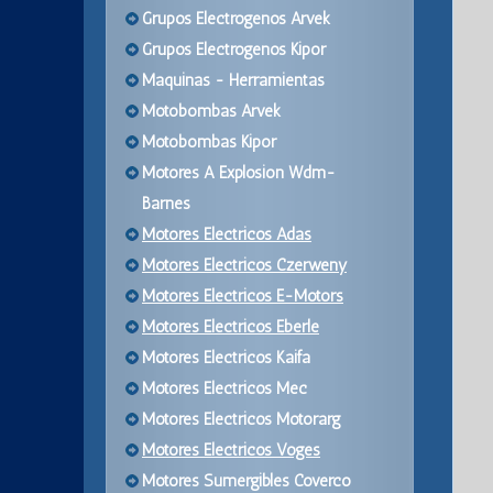
Grupos Electrogenos Arvek
Grupos Electrogenos Kipor
Maquinas - Herramientas
Motobombas Arvek
Motobombas Kipor
Motores A Explosion Wdm-
Barnes
Motores Electricos Adas
Motores Electricos Czerweny
Motores Electricos E-Motors
Motores Electricos Eberle
Motores Electricos Kaifa
Motores Electricos Mec
Motores Electricos Motorarg
Motores Electricos Voges
Motores Sumergibles Coverco