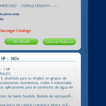
L MERCADO - CONSULTENOS!!!----
in previo aviso.
so.
Descargar Catálogo
Ver Detalle
1 HP - 380v
- 1 HP
RALES:
e K, diseñada para su empleo en grupos de
stalaciones domésticas, civiles e industriales.
ras aplicaciones para el suministro de agua en
tor de hierro fundido. Rodete de tecnopolÃ­
re mecánico de carbón/cerámica. Motor asÃ­