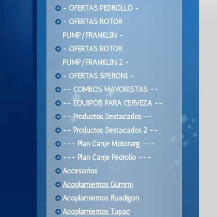
- OFERTAS PEDROLLO -
- OFERTAS ROTOR
PUMP/FRANKLIN -
- OFERTAS ROTOR
PUMP/FRANKLIN 2 -
- OFERTAS SPERONI -
-- COMBOS MAYORISTAS --
-- EQUIPOS PARA CERVEZA --
-- Productos Destacados --
-- Productos Destacados 2 --
--- Plan Canje Motorarg ---
--- Plan Canje Pedrollo ---
Accesorios
Acoplamientos Gummi
Acoplamientos Ruadigon
Acoplamientos Tupac