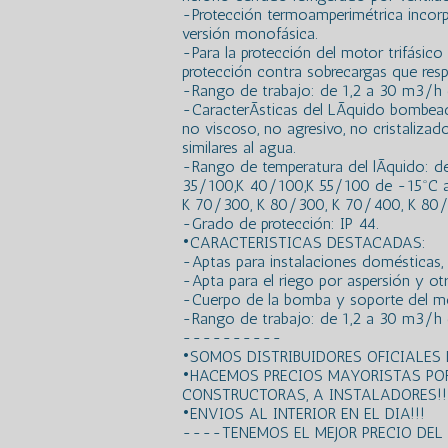
-Protección termoamperimétrica incor
versión monofásica.
-Para la protección del motor trifásic
protección contra sobrecargas que resp
-Rango de trabajo: de 1,2 a 30 m3/h c
-CaracterÃ­sticas del LÃ­quido bombeado
no viscoso, no agresivo, no cristaliza
similares al agua.
-Rango de temperatura del lÃ­quido: 
35/100,K 40/100,K 55/100 de -15ºC a
K 70/300, K 80/300, K 70/400, K 80
-Grado de protección: IP 44.
•CARACTERISTICAS DESTACADAS:
-Aptas para instalaciones domésticas, ci
-Apta para el riego por aspersión y otr
-Cuerpo de la bomba y soporte del mo
-Rango de trabajo: de 1,2 a 30 m3/h 
----------
•SOMOS DISTRIBUIDORES OFICIALES
•HACEMOS PRECIOS MAYORISTAS PO
CONSTRUCTORAS, A INSTALADORES!!
•ENVIOS AL INTERIOR EN EL DIA!!!
----TENEMOS EL MEJOR PRECIO DE