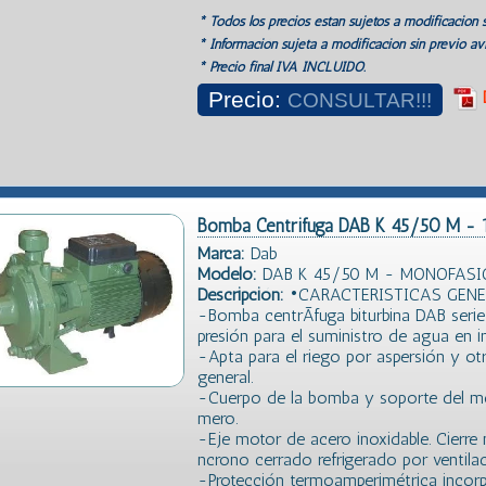
* Todos los precios estan sujetos a modificación s
* Información sujeta a modificación sin previo avi
* Precio final IVA INCLUIDO.
Precio:
CONSULTAR!!!
Bomba Centrifuga DAB K 45/50 M - 
Marca:
Dab
Modelo:
DAB K 45/50 M - MONOFASIC
Descripción:
•CARACTERISTICAS GENE
-Bomba centrÃ­fuga biturbina DAB seri
presión para el suministro de agua en in
-Apta para el riego por aspersión y ot
general.
-Cuerpo de la bomba y soporte del mo
mero.
-Eje motor de acero inoxidable. Cier
ncrono cerrado refrigerado por ventilac
-Protección termoamperimétrica incor