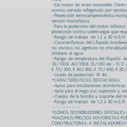
-Eje motor de acero inoxidable. Cier
ncrono cerrado refrigerado por ventilac
-Protección termoamperimétrica incor
versión monofásica.
-Para la protección del motor trifásic
protección contra sobrecargas que resp
-Rango de trabajo: de 1,2 a 30 m3/h c
-CaracterÃ­sticas del LÃ­quido bombeado
no viscoso, no agresivo, no cristaliza
similares al agua.
-Rango de temperatura del lÃ­quido: 
35/100,K 40/100,K 55/100 de -15ºC a
K 70/300, K 80/300, K 70/400, K 80
-Grado de protección: IP 44.
•CARACTERISTICAS DESTACADAS:
-Aptas para instalaciones domésticas, ci
-Apta para el riego por aspersión y otr
-Cuerpo de la bomba y soporte del mo
-Rango de trabajo: de 1,2 a 30 m3/h 
----------
•SOMOS DISTRIBUIDORES OFICIALES
•HACEMOS PRECIOS MAYORISTAS PO
CONSTRUCTORAS, A INSTALADORES!!