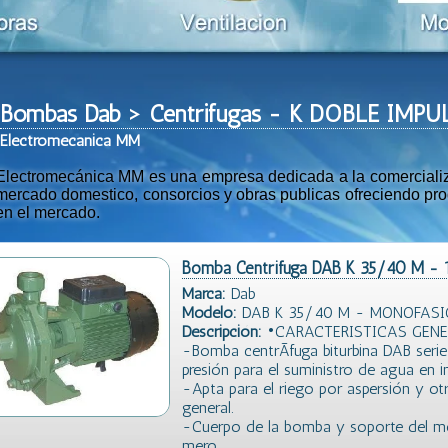
Bombas Dab > Centrifugas - K DOBLE IMP
Ele
ctromeca
nica MM
Electromecánica MM es una empresa dedicada a la comercializac
mercado domestico, consorcios y obras publicas ofreciendo prod
en el mercado.
Bomba Centrifuga DAB K 35/40 M - 
Marca:
Dab
Modelo:
DAB K 35/40 M - MONOFASI
Descripción:
•CARACTERISTICAS GENE
-Bomba centrÃ­fuga biturbina DAB seri
presión para el suministro de agua en in
-Apta para el riego por aspersión y ot
general.
-Cuerpo de la bomba y soporte del mo
mero.