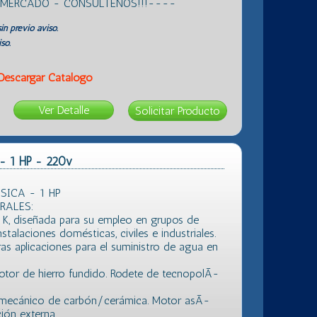
L MERCADO - CONSULTENOS!!!----
in previo aviso.
so.
Descargar Catálogo
Ver Detalle
- 1 HP - 220v
SICA - 1 HP
RALES:
e K, diseñada para su empleo en grupos de
stalaciones domésticas, civiles e industriales.
ras aplicaciones para el suministro de agua en
tor de hierro fundido. Rodete de tecnopolÃ­
re mecánico de carbón/cerámica. Motor asÃ­
ión externa.