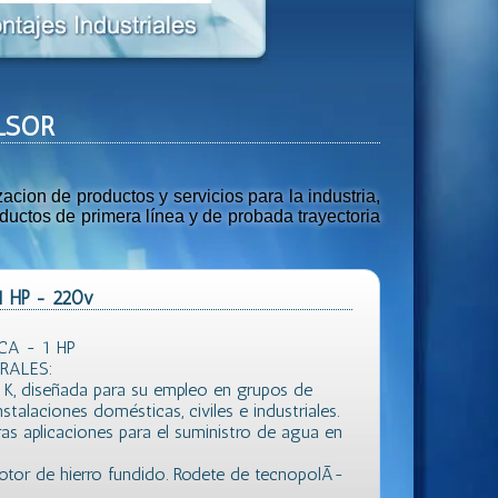
ULSOR
ion de productos y servicios para la industria,
uctos de primera línea y de probada trayectoria
1 HP - 220v
CA - 1 HP
RALES:
e K, diseñada para su empleo en grupos de
stalaciones domésticas, civiles e industriales.
ras aplicaciones para el suministro de agua en
tor de hierro fundido. Rodete de tecnopolÃ­