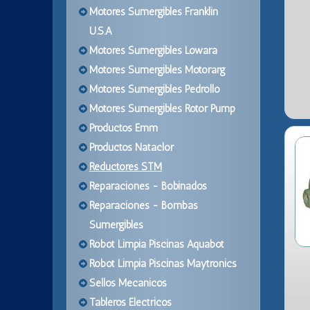
Motores Sumergibles Franklin
U.S.A
Motores Sumergibles Lowara
Motores Sumergibles Motorarg
Motores Sumergibles Pedrollo
Motores Sumergibles Rotor Pump
Productos Emm
Productos Nataclor
Reductores STM
Reparaciones - Bobinados
Reparaciones - Bombas
Sumergibles
Robot Limpia Piscinas Aquabot
Robot Limpia Piscinas Maytronics
Sellos Mecanicos
Tableros Electricos