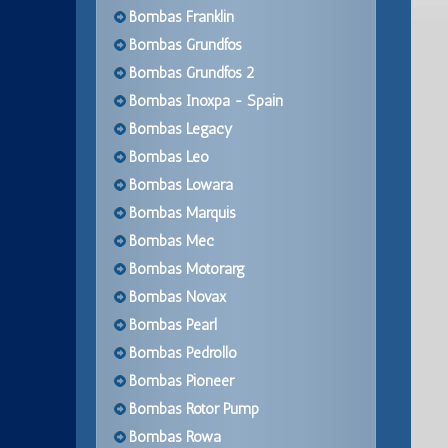
Bombas Franklin
Bombas Grundfos
Bombas Grundfos 2
Bombas Inoxpa - Spain
Bombas Legacy
Bombas Leo
Bombas Lowara
Bombas Marquis
Bombas Mec
Bombas Motorarg
Bombas Novax
Bombas Pearl
Bombas Pedrollo
Bombas Pioneer
Bombas Rotor Pump
Bombas Rowa