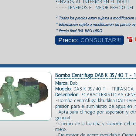
•ENVIOS AL INTERIOR EN EL DIA!!!
----TENEMOS EL MEJOR PRECIO DE
* Todos los precios estan sujetos a modificación s
* Información sujeta a modificación sin previo avi
* Precio final IVA INCLUIDO.
Precio:
CONSULTAR!!!
Bomba Centrifuga DAB K 35/40 T - 
Marca:
Dab
Modelo:
DAB K 35/40 T - TRIFASICA 
Descripción:
•CARACTERISTICAS GENE
-Bomba centrÃ­fuga biturbina DAB seri
presión para el suministro de agua en in
-Apta para el riego por aspersión y ot
general.
-Cuerpo de la bomba y soporte del mo
mero.
-Eje motor de acero inoxidable. Cier