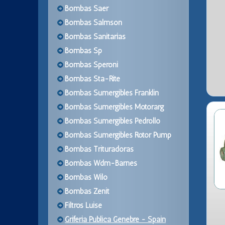
Bombas Saer
Bombas Salmson
Bombas Sanitarias
Bombas Sp
Bombas Speroni
Bombas Sta-Rite
Bombas Sumergibles Franklin
Bombas Sumergibles Motorarg
Bombas Sumergibles Pedrollo
Bombas Sumergibles Rotor Pump
Bombas Trituradoras
Bombas Wdm-Barnes
Bombas Wilo
Bombas Zenit
Filtros Luise
Griferia Publica Genebre - Spain