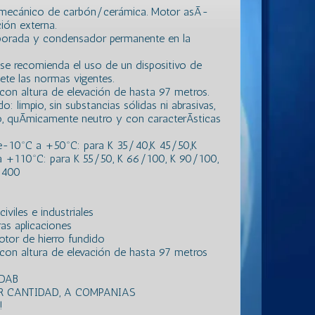
re mecánico de carbón/cerámica. Motor asÃ­
ión externa.
porada y condensador permanente en la
o se recomienda el uso de un dispositivo de
ete las normas vigentes.
on altura de elevación de hasta 97 metros.
: limpio, sin substancias sólidas ni abrasivas,
do, quÃ­micamente neutro y con caracterÃ­sticas
de-10ºC a +50ºC: para K 35/40,K 45/50,K
 +110ºC: para K 55/50, K 66/100, K 90/100,
/400
viles e industriales
as aplicaciones
tor de hierro fundido
con altura de elevación de hasta 97 metros
 DAB
R CANTIDAD, A COMPANIAS
!