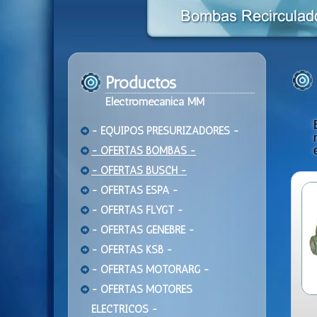
Productos
Electromecanica MM
- EQUIPOS PRESURIZADORES -
- OFERTAS BOMBAS -
- OFERTAS BUSCH -
- OFERTAS ESPA -
- OFERTAS FLYGT -
- OFERTAS GENEBRE -
- OFERTAS KSB -
- OFERTAS MOTORARG -
- OFERTAS MOTORES
ELECTRICOS -