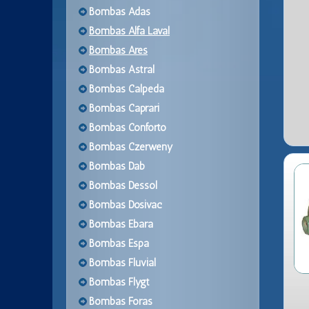
Bombas Adas
Bombas Alfa Laval
Bombas Ares
Bombas Astral
Bombas Calpeda
Bombas Caprari
Bombas Conforto
Bombas Czerweny
Bombas Dab
Bombas Dessol
Bombas Dosivac
Bombas Ebara
Bombas Espa
Bombas Fluvial
Bombas Flygt
Bombas Foras