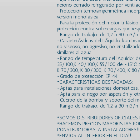
ncrono cerrado refrigerado por ventilac
-Protección termoamperimétrica incor
versión monofásica.
-Para la protección del motor trifásic
protección contra sobrecargas que resp
-Rango de trabajo: de 1,2 a 30 m3/h c
-CaracterÃ­sticas del LÃ­quido bombeado
no viscoso, no agresivo, no cristaliza
similares al agua.
-Rango de temperatura del lÃ­quido: 
35/100,K 40/100,K 55/100 de -15ºC a
K 70/300, K 80/300, K 70/400, K 80
-Grado de protección: IP 44.
•CARACTERISTICAS DESTACADAS:
-Aptas para instalaciones domésticas, ci
-Apta para el riego por aspersión y otr
-Cuerpo de la bomba y soporte del mo
-Rango de trabajo: de 1,2 a 30 m3/h 
----------
•SOMOS DISTRIBUIDORES OFICIALES
•HACEMOS PRECIOS MAYORISTAS PO
CONSTRUCTORAS, A INSTALADORES!!
•ENVIOS AL INTERIOR EN EL DIA!!!