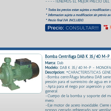
----TENEMOS EL MEJOR PRECIO DE
* Todos los precios estan sujetos a modificación s
* Información sujeta a modificación sin previo avi
* Precio final IVA INCLUIDO.
Precio:
CONSULTAR!!!
Bomba Centrifuga DAB K 35/40 M-P 
Marca:
Dab
Modelo:
DAB K 35/40 M-P - MONOFA
Descripción:
•CARACTERISTICAS GENE
-Bomba centrÃ­fuga biturbina DAB seri
presión para el suministro de agua en in
-Apta para el riego por aspersión y ot
general.
-Cuerpo de la bomba y soporte del mo
mero.
-Eje motor de acero inoxidable. Cier
ncrono cerrado refrigerado por ventilac