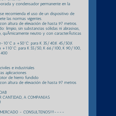
porada y condensador permanente en la
o se recomienda el uso de un dispositivo de
ete las normas vigentes.
on altura de elevación de hasta 97 metros.
: limpio, sin substancias sólidas ni abrasivas,
do, quÃ­micamente neutro y con caracterÃ­sticas
de-10ºC a +50ºC: para K 35/40,K 45/50,K
 +110ºC: para K 55/50, K 66/100, K 90/100,
/400
viles e industriales
as aplicaciones
tor de hierro fundido
con altura de elevación de hasta 97 metros
 DAB
R CANTIDAD, A COMPANIAS
!
L MERCADO - CONSULTENOS!!!----