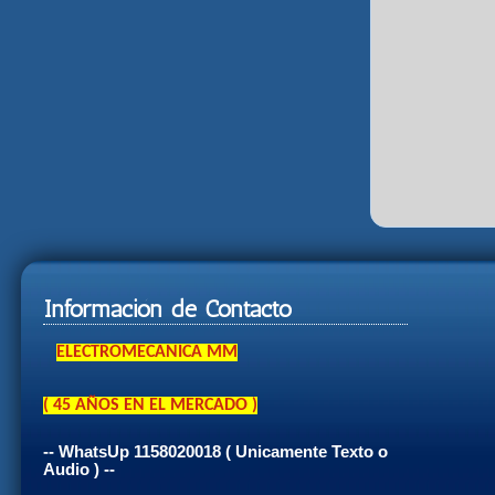
Información de Contacto
ELECTROMECANICA MM
( 45 AÑOS EN EL MERCADO )
-- WhatsUp 1158020018 ( Unicamente Texto o
Audio ) --