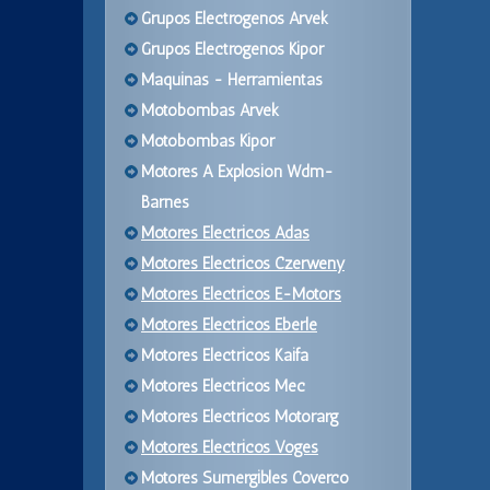
Grupos Electrogenos Arvek
Grupos Electrogenos Kipor
Maquinas - Herramientas
Motobombas Arvek
Motobombas Kipor
Motores A Explosion Wdm-
Barnes
Motores Electricos Adas
Motores Electricos Czerweny
Motores Electricos E-Motors
Motores Electricos Eberle
Motores Electricos Kaifa
Motores Electricos Mec
Motores Electricos Motorarg
Motores Electricos Voges
Motores Sumergibles Coverco