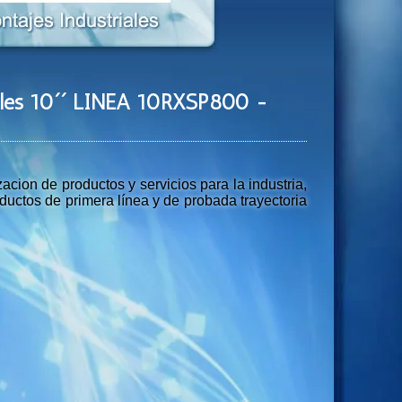
bles 10´´ LINEA 10RXSP800 -
ion de productos y servicios para la industria,
uctos de primera línea y de probada trayectoria