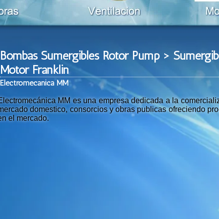
Bombas Sumergibles Rotor Pump > Sumergi
Motor Franklin
Ele
ctromeca
nica MM
Electromecánica MM es una empresa dedicada a la comercializac
mercado domestico, consorcios y obras publicas ofreciendo prod
en el mercado.