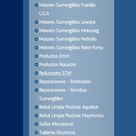
Motores Sumergibles Franklin
U.S.A
Motores Sumergibles Lowara
Motores Sumergibles Motorarg
Motores Sumergibles Pedrollo
Motores Sumergibles Rotor Pump
Productos Emm
Productos Nataclor
Reductores STM
Reparaciones - Bobinados
Reparaciones - Bombas
Sumergibles
Robot Limpia Piscinas Aquabot
Robot Limpia Piscinas Maytronics
Sellos Mecanicos
Tableros Electricos