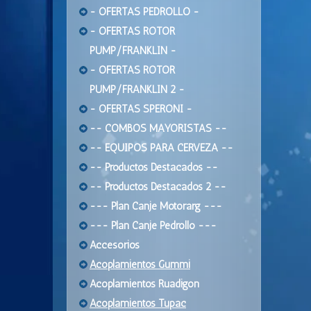
- OFERTAS PEDROLLO -
- OFERTAS ROTOR
PUMP/FRANKLIN -
- OFERTAS ROTOR
PUMP/FRANKLIN 2 -
- OFERTAS SPERONI -
-- COMBOS MAYORISTAS --
-- EQUIPOS PARA CERVEZA --
-- Productos Destacados --
-- Productos Destacados 2 --
--- Plan Canje Motorarg ---
--- Plan Canje Pedrollo ---
Accesorios
Acoplamientos Gummi
Acoplamientos Ruadigon
Acoplamientos Tupac