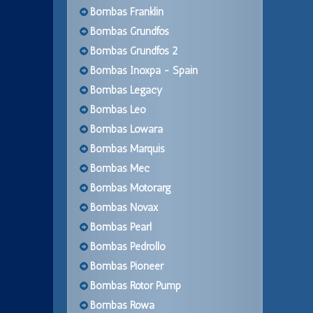
Bombas Franklin
Bombas Grundfos
Bombas Grundfos 2
Bombas Inoxpa - Spain
Bombas Legacy
Bombas Leo
Bombas Lowara
Bombas Marquis
Bombas Mec
Bombas Motorarg
Bombas Novax
Bombas Pearl
Bombas Pedrollo
Bombas Pioneer
Bombas Rotor Pump
Bombas Rowa