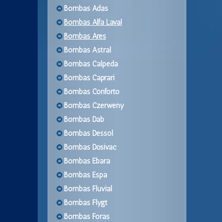
Bombas Adas
Bombas Alfa Laval
Bombas Ares
Bombas Astral
Bombas Calpeda
Bombas Caprari
Bombas Conforto
Bombas Czerweny
Bombas Dab
Bombas Dessol
Bombas Dosivac
Bombas Ebara
Bombas Espa
Bombas Fluvial
Bombas Flygt
Bombas Foras