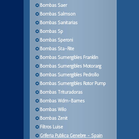
Bombas Saer
Bombas Salmson
Bombas Sanitarias
Bombas Sp
Bombas Speroni
Bombas Sta-Rite
Bombas Sumergibles Franklin
Bombas Sumergibles Motorarg
Bombas Sumergibles Pedrollo
Bombas Sumergibles Rotor Pump
Bombas Trituradoras
Bombas Wdm-Barnes
Bombas Wilo
Bombas Zenit
Filtros Luise
Griferia Publica Genebre - Spain