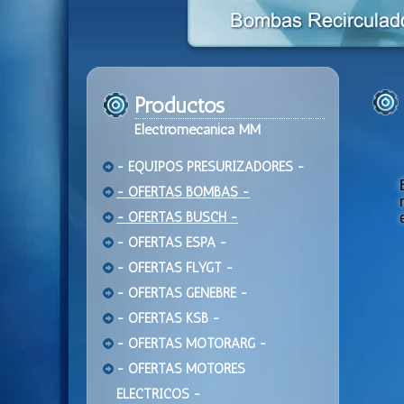
Productos
Electromecanica MM
- EQUIPOS PRESURIZADORES -
- OFERTAS BOMBAS -
- OFERTAS BUSCH -
- OFERTAS ESPA -
- OFERTAS FLYGT -
- OFERTAS GENEBRE -
- OFERTAS KSB -
- OFERTAS MOTORARG -
- OFERTAS MOTORES
ELECTRICOS -