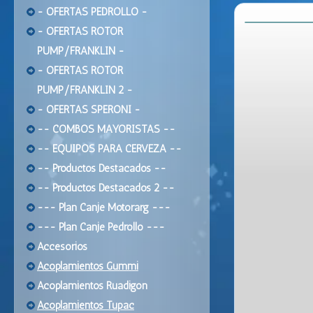
- OFERTAS PEDROLLO -
- OFERTAS ROTOR
PUMP/FRANKLIN -
- OFERTAS ROTOR
PUMP/FRANKLIN 2 -
- OFERTAS SPERONI -
-- COMBOS MAYORISTAS --
-- EQUIPOS PARA CERVEZA --
-- Productos Destacados --
-- Productos Destacados 2 --
--- Plan Canje Motorarg ---
--- Plan Canje Pedrollo ---
Accesorios
Acoplamientos Gummi
Acoplamientos Ruadigon
Acoplamientos Tupac