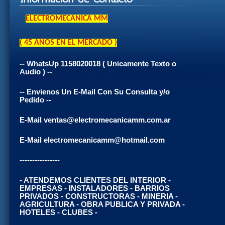
ELECTROMECANICA MM
( 45 AÑOS EN EL MERCADO )
-- WhatsUp 1158020018 ( Unicamente Texto o
Audio ) --
-- Envienos Un E-Mail Con Su Consulta y/o
Pedido --
E-Mail ventas@electromecanicamm.com.ar
E-Mail electromecanicamm@hotmail.com
----------------
- ATENDEMOS CLIENTES DEL INTERIOR -
EMPRESAS - INSTALADORES - BARRIOS
PRIVADOS - CONSTRUCTORAS - MINERIA -
AGRICULTURA - OBRA PUBLICA Y PRIVADA -
HOTELES - CLUBES -