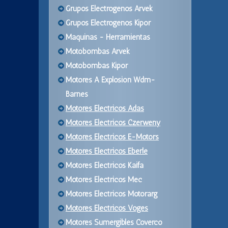
Grupos Electrogenos Arvek
Grupos Electrogenos Kipor
Maquinas - Herramientas
Motobombas Arvek
Motobombas Kipor
Motores A Explosion Wdm-
Barnes
Motores Electricos Adas
Motores Electricos Czerweny
Motores Electricos E-Motors
Motores Electricos Eberle
Motores Electricos Kaifa
Motores Electricos Mec
Motores Electricos Motorarg
Motores Electricos Voges
Motores Sumergibles Coverco