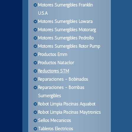
Motores Sumergibles Franklin
U.S.A
Motores Sumergibles Lowara
Motores Sumergibles Motorarg
Motores Sumergibles Pedrollo
Motores Sumergibles Rotor Pump
Productos Emm
Productos Nataclor
Reductores STM
Reparaciones - Bobinados
Reparaciones - Bombas
Sumergibles
Robot Limpia Piscinas Aquabot
Robot Limpia Piscinas Maytronics
Sellos Mecanicos
Tableros Electricos