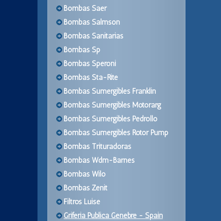
Bombas Saer
Bombas Salmson
Bombas Sanitarias
Bombas Sp
Bombas Speroni
Bombas Sta-Rite
Bombas Sumergibles Franklin
Bombas Sumergibles Motorarg
Bombas Sumergibles Pedrollo
Bombas Sumergibles Rotor Pump
Bombas Trituradoras
Bombas Wdm-Barnes
Bombas Wilo
Bombas Zenit
Filtros Luise
Griferia Publica Genebre - Spain