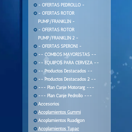
- OFERTAS PEDROLLO -
- OFERTAS ROTOR
PUMP/FRANKLIN -
- OFERTAS ROTOR
PUMP/FRANKLIN 2 -
- OFERTAS SPERONI -
-- COMBOS MAYORISTAS --
-- EQUIPOS PARA CERVEZA --
-- Productos Destacados --
-- Productos Destacados 2 --
--- Plan Canje Motorarg ---
--- Plan Canje Pedrollo ---
Accesorios
Acoplamientos Gummi
Acoplamientos Ruadigon
Acoplamientos Tupac