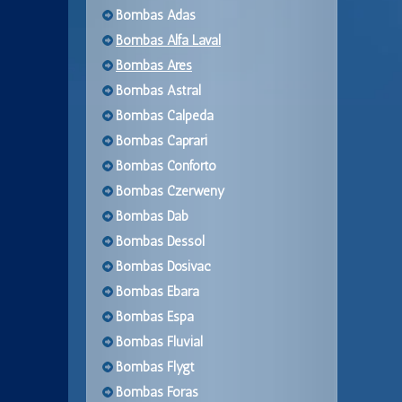
Bombas Adas
Bombas Alfa Laval
Bombas Ares
Bombas Astral
Bombas Calpeda
Bombas Caprari
Bombas Conforto
Bombas Czerweny
Bombas Dab
Bombas Dessol
Bombas Dosivac
Bombas Ebara
Bombas Espa
Bombas Fluvial
Bombas Flygt
Bombas Foras