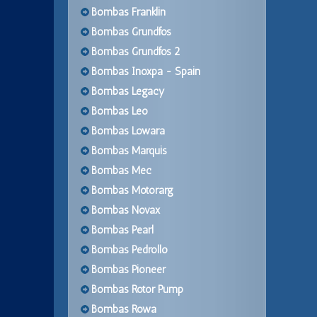
Bombas Franklin
Bombas Grundfos
Bombas Grundfos 2
Bombas Inoxpa - Spain
Bombas Legacy
Bombas Leo
Bombas Lowara
Bombas Marquis
Bombas Mec
Bombas Motorarg
Bombas Novax
Bombas Pearl
Bombas Pedrollo
Bombas Pioneer
Bombas Rotor Pump
Bombas Rowa