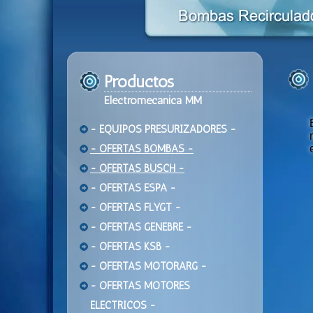
Productos
Electromecanica MM
- EQUIPOS PRESURIZADORES -
- OFERTAS BOMBAS -
- OFERTAS BUSCH -
- OFERTAS ESPA -
- OFERTAS FLYGT -
- OFERTAS GENEBRE -
- OFERTAS KSB -
- OFERTAS MOTORARG -
- OFERTAS MOTORES
ELECTRICOS -