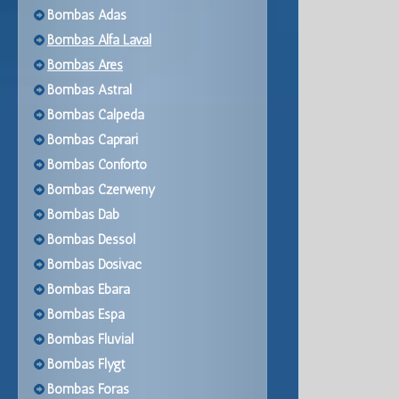
Bombas Adas
Bombas Alfa Laval
Bombas Ares
Bombas Astral
Bombas Calpeda
Bombas Caprari
Bombas Conforto
Bombas Czerweny
Bombas Dab
Bombas Dessol
Bombas Dosivac
Bombas Ebara
Bombas Espa
Bombas Fluvial
Bombas Flygt
Bombas Foras