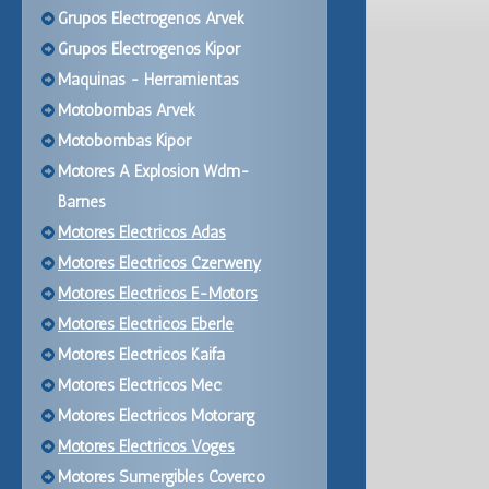
Grupos Electrogenos Arvek
Grupos Electrogenos Kipor
Maquinas - Herramientas
Motobombas Arvek
Motobombas Kipor
Motores A Explosion Wdm-
Barnes
Motores Electricos Adas
Motores Electricos Czerweny
Motores Electricos E-Motors
Motores Electricos Eberle
Motores Electricos Kaifa
Motores Electricos Mec
Motores Electricos Motorarg
Motores Electricos Voges
Motores Sumergibles Coverco