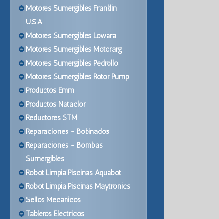
Motores Sumergibles Franklin
U.S.A
Motores Sumergibles Lowara
Motores Sumergibles Motorarg
Motores Sumergibles Pedrollo
Motores Sumergibles Rotor Pump
Productos Emm
Productos Nataclor
Reductores STM
Reparaciones - Bobinados
Reparaciones - Bombas
Sumergibles
Robot Limpia Piscinas Aquabot
Robot Limpia Piscinas Maytronics
Sellos Mecanicos
Tableros Electricos