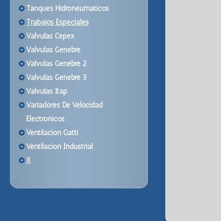
Tanques Hidroneumaticos
Trabajos Especiales
Valvulas Cepex
Valvulas Genebre
Valvulas Genebre 2
Valvulas Genebre 3
Valvulas Itap
Variadores De Velocidad
Electronicos
Ventilacion Gatti
Ventilacion Industrial
X