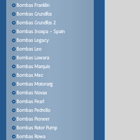
Bombas Franklin
Bombas Grundfos
Bombas Grundfos 2
Bombas Inoxpa - Spain
Bombas Legacy
Bombas Leo
Bombas Lowara
Bombas Marquis
Bombas Mec
Bombas Motorarg
Bombas Novax
Bombas Pearl
Bombas Pedrollo
Bombas Pioneer
Bombas Rotor Pump
Bombas Rowa