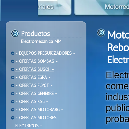
Moto
Productos
Electromecanica MM
Rebob
- EQUIPOS PRESURIZADORES -
Ele
ct
- OFERTAS BOMBAS -
- OFERTAS BUSCH -
Elec
- OFERTAS ESPA -
come
- OFERTAS FLYGT -
- OFERTAS GENEBRE -
indu
- OFERTAS KSB -
publi
- OFERTAS MOTORARG -
proba
- OFERTAS MOTORES
ELECTRICOS -