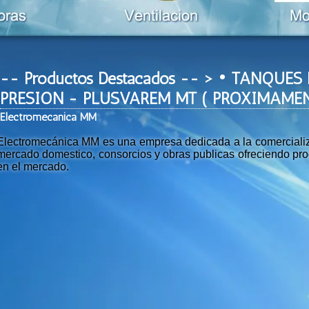
-- Productos Destacados -- > • TANQU
PRESION - PLUSVAREM MT ( PROXIMAMEN
Ele
ctromeca
nica MM
Electromecánica MM es una empresa dedicada a la comercializac
mercado domestico, consorcios y obras publicas ofreciendo prod
en el mercado.