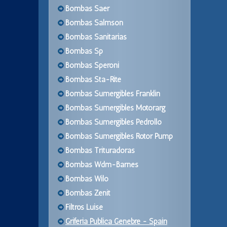
Bombas Saer
Bombas Salmson
Bombas Sanitarias
Bombas Sp
Bombas Speroni
Bombas Sta-Rite
Bombas Sumergibles Franklin
Bombas Sumergibles Motorarg
Bombas Sumergibles Pedrollo
Bombas Sumergibles Rotor Pump
Bombas Trituradoras
Bombas Wdm-Barnes
Bombas Wilo
Bombas Zenit
Filtros Luise
Griferia Publica Genebre - Spain