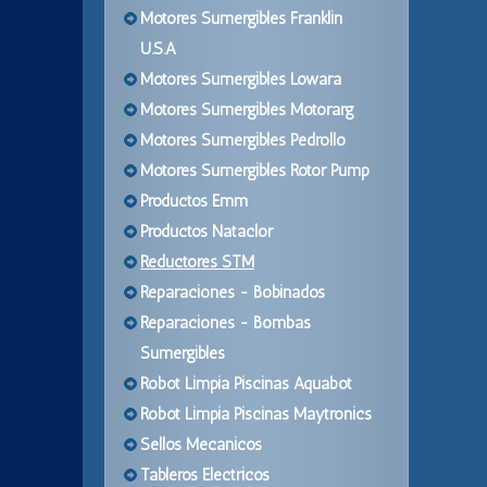
Motores Sumergibles Franklin
U.S.A
Motores Sumergibles Lowara
Motores Sumergibles Motorarg
Motores Sumergibles Pedrollo
Motores Sumergibles Rotor Pump
Productos Emm
Productos Nataclor
Reductores STM
Reparaciones - Bobinados
Reparaciones - Bombas
Sumergibles
Robot Limpia Piscinas Aquabot
Robot Limpia Piscinas Maytronics
Sellos Mecanicos
Tableros Electricos