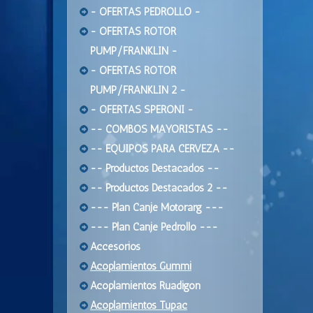
- OFERTAS PEDROLLO -
- OFERTAS ROTOR
PUMP/FRANKLIN -
- OFERTAS ROTOR
PUMP/FRANKLIN 2 -
- OFERTAS SPERONI -
-- COMBOS MAYORISTAS --
-- EQUIPOS PARA CERVEZA --
-- Productos Destacados --
-- Productos Destacados 2 --
--- Plan Canje Motorarg ---
--- Plan Canje Pedrollo ---
Accesorios
Acoplamientos Gummi
Acoplamientos Ruadigon
Acoplamientos Tupac