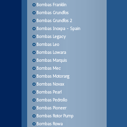
Bombas Franklin
Bombas Grundfos
Bombas Grundfos 2
Bombas Inoxpa - Spain
Bombas Legacy
Bombas Leo
Bombas Lowara
Bombas Marquis
Bombas Mec
Bombas Motorarg
Bombas Novax
Bombas Pearl
Bombas Pedrollo
Bombas Pioneer
Bombas Rotor Pump
Bombas Rowa