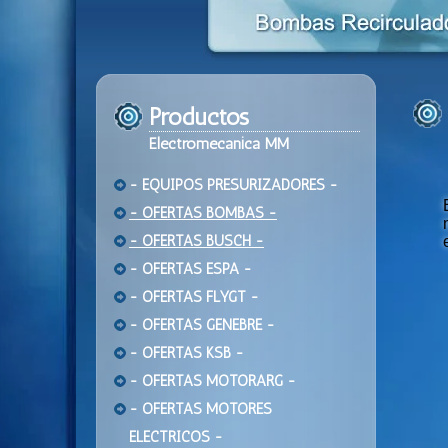
Productos
Electromecanica MM
- EQUIPOS PRESURIZADORES -
- OFERTAS BOMBAS -
- OFERTAS BUSCH -
- OFERTAS ESPA -
- OFERTAS FLYGT -
- OFERTAS GENEBRE -
- OFERTAS KSB -
- OFERTAS MOTORARG -
- OFERTAS MOTORES
ELECTRICOS -