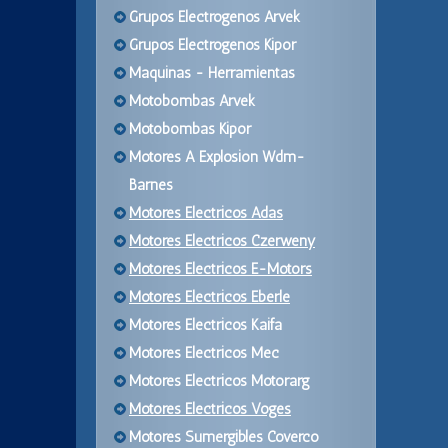
Grupos Electrogenos Arvek
Grupos Electrogenos Kipor
Maquinas - Herramientas
Motobombas Arvek
Motobombas Kipor
Motores A Explosion Wdm-
Barnes
Motores Electricos Adas
Motores Electricos Czerweny
Motores Electricos E-Motors
Motores Electricos Eberle
Motores Electricos Kaifa
Motores Electricos Mec
Motores Electricos Motorarg
Motores Electricos Voges
Motores Sumergibles Coverco