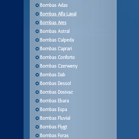
Bombas Adas
Bombas Alfa Laval
Bombas Ares
Bombas Astral
Bombas Calpeda
Bombas Caprari
Bombas Conforto
Bombas Czerweny
Bombas Dab
Bombas Dessol
Bombas Dosivac
Bombas Ebara
Bombas Espa
Bombas Fluvial
Bombas Flygt
Bombas Foras