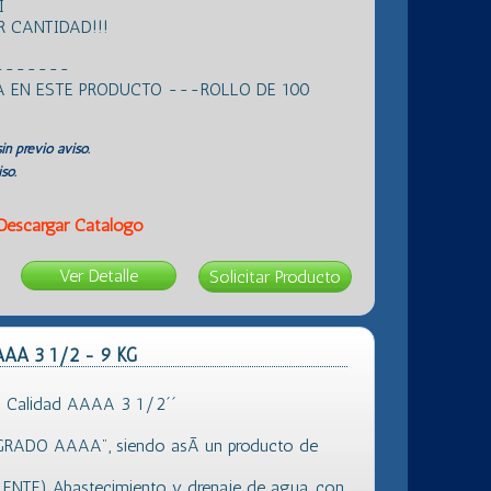
I
 CANTIDAD!!!
-------
 EN ESTE PRODUCTO ---ROLLO DE 100
in previo aviso.
so.
Descargar Catálogo
Ver Detalle
AAA 3 1/2 - 9 KG
 Calidad AAAA 3 1/2´´
"GRADO AAAA", siendo asÃ­ un producto de
LENTE) Abastecimiento y drenaje de agua, con