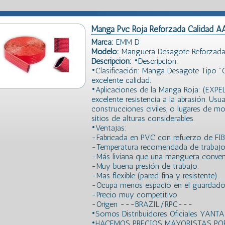
Manga Pvc Roja Reforzada Calidad A
Marca:
EMM D
Modelo:
Manguera Desagote Reforzada
Descripción:
•Descripcion:
•Clasificación: Manga Desagote Tipo 
excelente calidad.
•Aplicaciones de la Manga Roja: (EXPE
excelente resistencia a la abrasión. Usu
construcciones civiles, o lugares de 
sitios de alturas considerables.
•Ventajas:
-Fabricada en PVC con refuerzo de FI
-Temperatura recomendada de trabajo
-Más liviana que una manguera convenc
-Muy buena presión de trabajo.
-Mas flexible (pared fina y resistente).
-Ocupa menos espacio en el guardado y
-Precio muy competitivo.
-Origen ---BRAZIL/RPC---
•Somos Distribuidores Oficiales YANTA
•HACEMOS PRECIOS MAYORISTAS POR