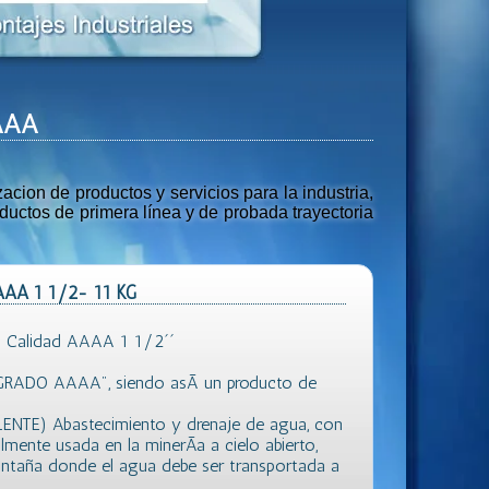
AAAA
ion de productos y servicios para la industria,
uctos de primera línea y de probada trayectoria
AAA 1 1/2- 11 KG
 Calidad AAAA 1 1/2´´
"GRADO AAAA", siendo asÃ­ un producto de
LENTE) Abastecimiento y drenaje de agua, con
almente usada en la minerÃ­a a cielo abierto,
montaña donde el agua debe ser transportada a