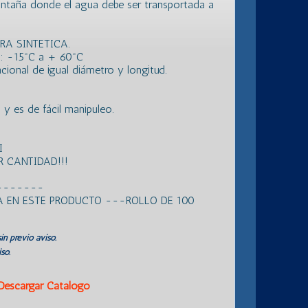
montaña donde el agua debe ser transportada a
BRA SINTETICA.
: -15ºC a + 60ºC
ional de igual diámetro y longitud.
 es de fácil manipuleo.
I
 CANTIDAD!!!
-------
 EN ESTE PRODUCTO ---ROLLO DE 100
in previo aviso.
so.
Descargar Catálogo