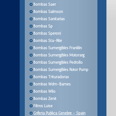
Bombas Saer
Bombas Salmson
Bombas Sanitarias
Bombas Sp
Bombas Speroni
Bombas Sta-Rite
Bombas Sumergibles Franklin
Bombas Sumergibles Motorarg
Bombas Sumergibles Pedrollo
Bombas Sumergibles Rotor Pump
Bombas Trituradoras
Bombas Wdm-Barnes
Bombas Wilo
Bombas Zenit
Filtros Luise
Griferia Publica Genebre - Spain