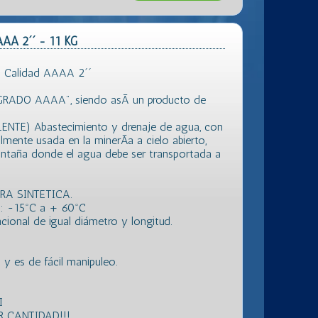
AAA 2´´ - 11 KG
 Calidad AAAA 2´´
"GRADO AAAA", siendo asÃ­ un producto de
LENTE) Abastecimiento y drenaje de agua, con
almente usada en la minerÃ­a a cielo abierto,
montaña donde el agua debe ser transportada a
BRA SINTETICA.
: -15ºC a + 60ºC
ional de igual diámetro y longitud.
 es de fácil manipuleo.
I
 CANTIDAD!!!