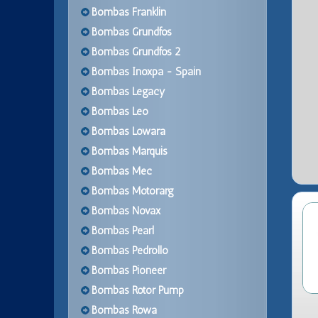
Bombas Franklin
Bombas Grundfos
Bombas Grundfos 2
Bombas Inoxpa - Spain
Bombas Legacy
Bombas Leo
Bombas Lowara
Bombas Marquis
Bombas Mec
Bombas Motorarg
Bombas Novax
Bombas Pearl
Bombas Pedrollo
Bombas Pioneer
Bombas Rotor Pump
Bombas Rowa