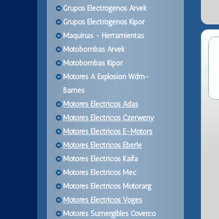
Grupos Electrogenos Arvek
Grupos Electrogenos Kipor
Maquinas - Herramientas
Motobombas Arvek
Motobombas Kipor
Motores A Explosion Wdm-
Barnes
Motores Electricos Adas
Motores Electricos Czerweny
Motores Electricos E-Motors
Motores Electricos Eberle
Motores Electricos Kaifa
Motores Electricos Mec
Motores Electricos Motorarg
Motores Electricos Voges
Motores Sumergibles Coverco