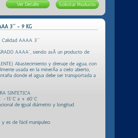
Ver Detalle
AAA 3´´ - 9 KG
 Calidad AAAA 3´´
"GRADO AAAA", siendo asÃ­ un producto de
LENTE) Abastecimiento y drenaje de agua, con
almente usada en la minerÃ­a a cielo abierto,
montaña donde el agua debe ser transportada a
BRA SINTETICA.
: -15ºC a + 60ºC
ional de igual diámetro y longitud.
 es de fácil manipuleo.