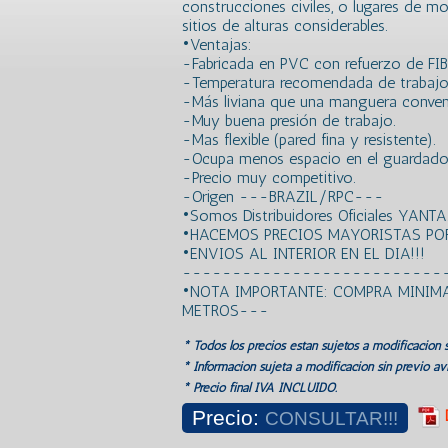
construcciones civiles, o lugares de 
sitios de alturas considerables.
•Ventajas:
-Fabricada en PVC con refuerzo de FI
-Temperatura recomendada de trabajo
-Más liviana que una manguera convenc
-Muy buena presión de trabajo.
-Mas flexible (pared fina y resistente).
-Ocupa menos espacio en el guardado y
-Precio muy competitivo.
-Origen ---BRAZIL/RPC---
•Somos Distribuidores Oficiales YANTA
•HACEMOS PRECIOS MAYORISTAS POR
•ENVIOS AL INTERIOR EN EL DIA!!!
--------------------------
•NOTA IMPORTANTE: COMPRA MINIMA
METROS---
* Todos los precios estan sujetos a modificación s
* Información sujeta a modificación sin previo avi
* Precio final IVA INCLUIDO.
Precio:
CONSULTAR!!!