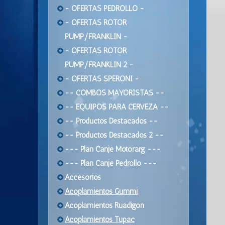
- OFERTAS PEDROLLO -
- OFERTAS ROTOR
PUMP/FRANKLIN -
- OFERTAS ROTOR
PUMP/FRANKLIN 2 -
- OFERTAS SPERONI -
-- COMBOS MAYORISTAS --
-- EQUIPOS PARA CERVEZA --
-- Productos Destacados --
-- Productos Destacados 2 --
--- Plan Canje Motorarg ---
--- Plan Canje Pedrollo ---
Accesorios
Acoplamientos Gummi
Acoplamientos Ruadigon
Acoplamientos Tupac