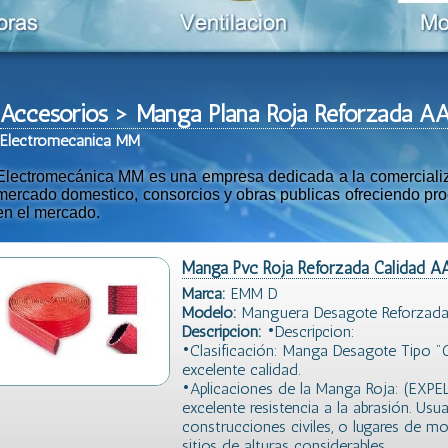
Accesorios > Manga Plana Roja Reforzada 
Ele
ctromeca
nica MM
Electromecánica MM es una empresa dedicada a la comercializac
mercado domestico, consorcios y obras publicas ofreciendo prod
en el mercado.
Manga Pvc Roja Reforzada Calidad A
Marca:
EMM D
Modelo:
Manguera Desagote Reforzada
Descripción:
•Descripcion:
•Clasificación: Manga Desagote Tipo 
excelente calidad.
•Aplicaciones de la Manga Roja: (EXPE
excelente resistencia a la abrasión. Usu
construcciones civiles, o lugares de 
sitios de alturas considerables.