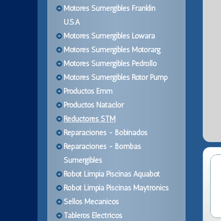
Motores Sumergibles Franklin
U.S.A
Motores Sumergibles Lowara
Motores Sumergibles Motorarg
Motores Sumergibles Pedrollo
Motores Sumergibles Rotor Pump
Productos Emm
Productos Nataclor
Reductores STM
Reparaciones - Bobinados
Reparaciones - Bombas
Sumergibles
Robot Limpia Piscinas Aquabot
Robot Limpia Piscinas Maytronics
Sellos Mecanicos
Tableros Electricos