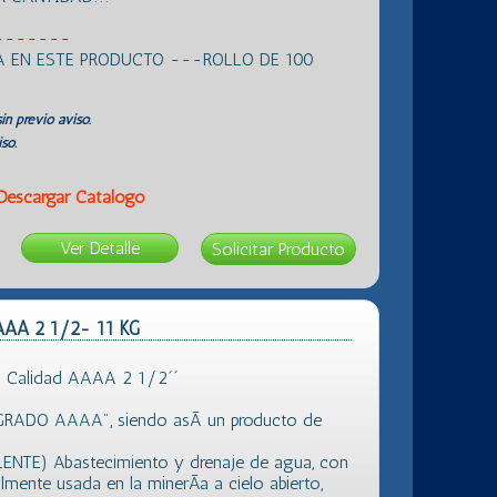
-------
 EN ESTE PRODUCTO ---ROLLO DE 100
in previo aviso.
so.
Descargar Catálogo
Ver Detalle
AAAA 2 1/2- 11 KG
 Calidad AAAA 2 1/2´´
"GRADO AAAA", siendo asÃ­ un producto de
LENTE) Abastecimiento y drenaje de agua, con
almente usada en la minerÃ­a a cielo abierto,