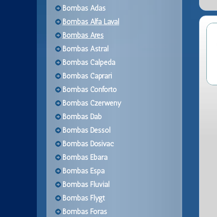
Bombas Adas
Bombas Alfa Laval
Bombas Ares
Bombas Astral
Bombas Calpeda
Bombas Caprari
Bombas Conforto
Bombas Czerweny
Bombas Dab
Bombas Dessol
Bombas Dosivac
Bombas Ebara
Bombas Espa
Bombas Fluvial
Bombas Flygt
Bombas Foras