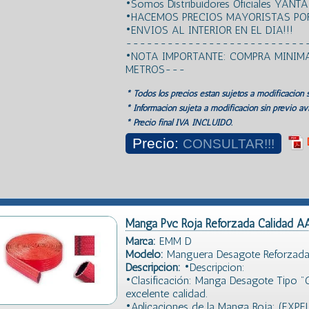
•Somos Distribuidores Oficiales YANTA
•HACEMOS PRECIOS MAYORISTAS POR
•ENVIOS AL INTERIOR EN EL DIA!!!
--------------------------
•NOTA IMPORTANTE: COMPRA MINIMA
METROS---
* Todos los precios estan sujetos a modificación s
* Información sujeta a modificación sin previo avi
* Precio final IVA INCLUIDO.
Precio:
CONSULTAR!!!
Manga Pvc Roja Reforzada Calidad A
Marca:
EMM D
Modelo:
Manguera Desagote Reforzada
Descripción:
•Descripcion:
•Clasificación: Manga Desagote Tipo 
excelente calidad.
•Aplicaciones de la Manga Roja: (EXPE