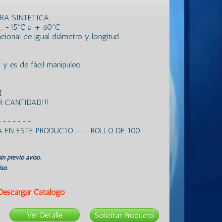
BRA SINTETICA.
: -15ºC a + 60ºC
ional de igual diámetro y longitud.
 es de fácil manipuleo.
I
 CANTIDAD!!!
-------
 EN ESTE PRODUCTO ---ROLLO DE 100
in previo aviso.
so.
Descargar Catálogo
Ver Detalle