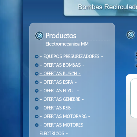
Productos
Electromecanica MM
- EQUIPOS PRESURIZADORES -
- OFERTAS BOMBAS -
- OFERTAS BUSCH -
- OFERTAS ESPA -
- OFERTAS FLYGT -
- OFERTAS GENEBRE -
- OFERTAS KSB -
- OFERTAS MOTORARG -
- OFERTAS MOTORES
ELECTRICOS -