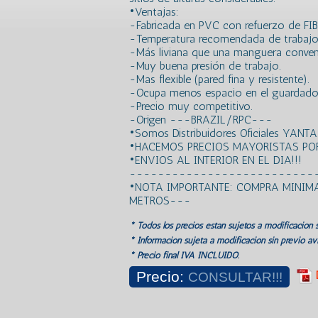
•Ventajas:
-Fabricada en PVC con refuerzo de FI
-Temperatura recomendada de trabajo
-Más liviana que una manguera convenc
-Muy buena presión de trabajo.
-Mas flexible (pared fina y resistente).
-Ocupa menos espacio en el guardado y
-Precio muy competitivo.
-Origen ---BRAZIL/RPC---
•Somos Distribuidores Oficiales YANTA
•HACEMOS PRECIOS MAYORISTAS POR
•ENVIOS AL INTERIOR EN EL DIA!!!
--------------------------
•NOTA IMPORTANTE: COMPRA MINIMA
METROS---
* Todos los precios estan sujetos a modificación s
* Información sujeta a modificación sin previo avi
* Precio final IVA INCLUIDO.
Precio:
CONSULTAR!!!