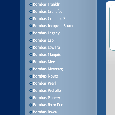
Bombas Franklin
Bombas Grundfos
Bombas Grundfos 2
Bombas Inoxpa - Spain
Bombas Legacy
Bombas Leo
Bombas Lowara
Bombas Marquis
Bombas Mec
Bombas Motorarg
Bombas Novax
Bombas Pearl
Bombas Pedrollo
Bombas Pioneer
Bombas Rotor Pump
Bombas Rowa