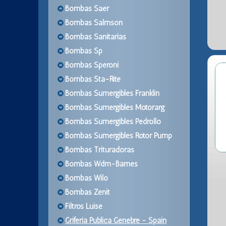
Bombas Saer
Bombas Salmson
Bombas Sanitarias
Bombas Sp
Bombas Speroni
Bombas Sta-Rite
Bombas Sumergibles Franklin
Bombas Sumergibles Motorarg
Bombas Sumergibles Pedrollo
Bombas Sumergibles Rotor Pump
Bombas Trituradoras
Bombas Wdm-Barnes
Bombas Wilo
Bombas Zenit
Filtros Luise
Griferia Publica Genebre - Spain