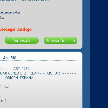
 ----
in previo aviso.
so.
Descargar Catálogo
Ver Detalle
- Aisi 316
itaria - ART 2981
AR GENEBRE 2´´ CLAMP - AISI 316 ------
-- ORIGEN: ESPANA ------
T 2981.
-3.
 cm2.