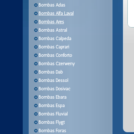
Bombas Adas
Bombas Alfa Laval
Bombas Ares
Bombas Astral
Bombas Calpeda
Bombas Caprari
Bombas Conforto
Bombas Czerweny
Bombas Dab
Bombas Dessol
Bombas Dosivac
Bombas Ebara
Bombas Espa
Bombas Fluvial
Bombas Flygt
Bombas Foras