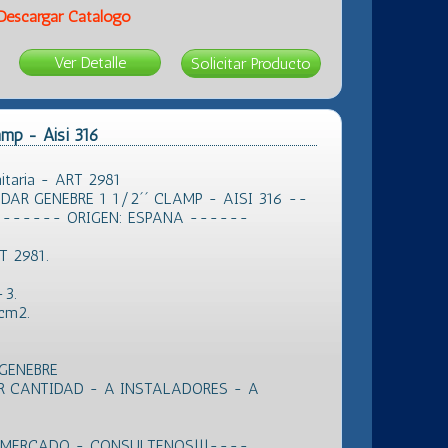
Descargar Catálogo
Ver Detalle
amp - Aisi 316
itaria - ART 2981
R GENEBRE 1 1/2´´ CLAMP - AISI 316 --
A ------ ORIGEN: ESPANA ------
T 2981.
-3.
 cm2.
GENEBRE
R CANTIDAD - A INSTALADORES - A
L MERCADO - CONSULTENOS!!!----