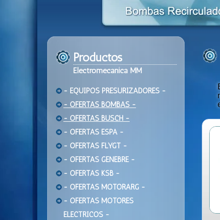
Productos
Electromecanica MM
- EQUIPOS PRESURIZADORES -
- OFERTAS BOMBAS -
- OFERTAS BUSCH -
- OFERTAS ESPA -
- OFERTAS FLYGT -
- OFERTAS GENEBRE -
- OFERTAS KSB -
- OFERTAS MOTORARG -
- OFERTAS MOTORES
ELECTRICOS -