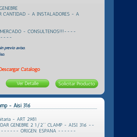
GENEBRE
R CANTIDAD - A INSTALADORES - A
L MERCADO - CONSULTENOS!!!----
 ----
in previo aviso.
so.
Descargar Catálogo
Ver Detalle
amp - Aisi 316
itaria - ART 2981
R GENEBRE 2 1/2´´ CLAMP - AISI 316 --
A ------ ORIGEN: ESPANA ------