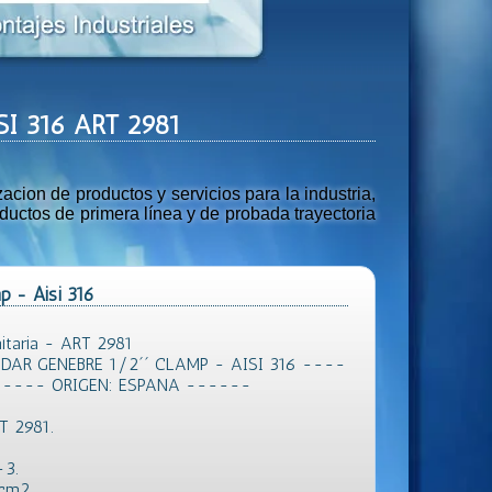
ISI 316 ART 2981
ion de productos y servicios para la industria,
uctos de primera línea y de probada trayectoria
p - Aisi 316
itaria - ART 2981
AR GENEBRE 1/2´´ CLAMP - AISI 316 ----
----- ORIGEN: ESPANA ------
T 2981.
-3.
 cm2.