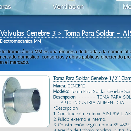
Valvulas Genebre 3 > Toma Para Soldar - A
Ele
ctromeca
nica MM
Electromecánica MM es una empresa dedicada a la comercializac
mercado domestico, consorcios y obras publicas ofreciendo prod
en el mercado.
Toma Para Soldar Genebre 1/2´´ Clam
Marca:
GENEBRE
Modelo:
Toma Para Soldar Genebre San
Descripción:
------ TOMA PARA SOLD
-- APTO INDUSTRIA ALIMENTICIA -
•Descripcion:
1. Construcción en Inox. AISI 316 L AR
2. Pulido externo e interno.
3. Construcción según norma BS 4825
4. Presión de trabajo máxima 10 Kg /