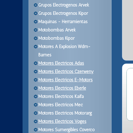
Grupos Electrogenos Arvek
Grupos Electrogenos Kipor
Maquinas - Herramientas
Motobombas Arvek
Motobombas Kipor
Motores A Explosion Wdm-
Barnes
Motores Electricos Adas
Motores Electricos Czerweny
Motores Electricos E-Motors
Motores Electricos Eberle
Motores Electricos Kaifa
Motores Electricos Mec
Motores Electricos Motorarg
Motores Electricos Voges
Motores Sumergibles Coverco