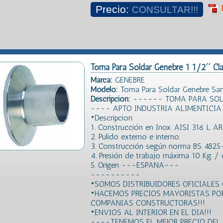
Precio:
CONSULTAR!!!
Toma Para Soldar Genebre 1 1/2´´ Cl
Marca:
GENEBRE
Modelo:
Toma Para Soldar Genebre San
Descripción:
------ TOMA PARA SOLDA
---- APTO INDUSTRIA ALIMENTICI
•Descripcion:
1. Construcción en Inox. AISI 316 L AR
2. Pulido externo e interno.
3. Construcción según norma BS 4825
4. Presión de trabajo máxima 10 Kg /
5. Origen ---ESPANA---
----------
•SOMOS DISTRIBUIDORES OFICIALES 
•HACEMOS PRECIOS MAYORISTAS PO
COMPANIAS CONSTRUCTORAS!!!
•ENVIOS AL INTERIOR EN EL DIA!!!
----TENEMOS EL MEJOR PRECIO DE