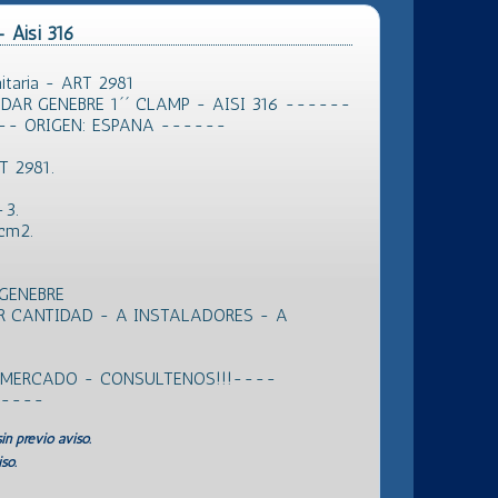
- Aisi 316
itaria - ART 2981
AR GENEBRE 1´´ CLAMP - AISI 316 ------
-- ORIGEN: ESPANA ------
T 2981.
-3.
 cm2.
GENEBRE
R CANTIDAD - A INSTALADORES - A
L MERCADO - CONSULTENOS!!!----
 ----
in previo aviso.
so.