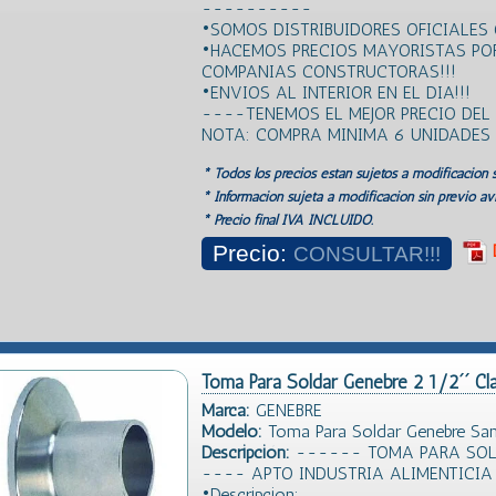
----------
•SOMOS DISTRIBUIDORES OFICIALES 
•HACEMOS PRECIOS MAYORISTAS PO
COMPANIAS CONSTRUCTORAS!!!
•ENVIOS AL INTERIOR EN EL DIA!!!
----TENEMOS EL MEJOR PRECIO DE
NOTA: COMPRA MINIMA 6 UNIDADES
* Todos los precios estan sujetos a modificación s
* Información sujeta a modificación sin previo avi
* Precio final IVA INCLUIDO.
Precio:
CONSULTAR!!!
Toma Para Soldar Genebre 2 1/2´´ Cl
Marca:
GENEBRE
Modelo:
Toma Para Soldar Genebre San
Descripción:
------ TOMA PARA SOLDA
---- APTO INDUSTRIA ALIMENTICI
•Descripcion: