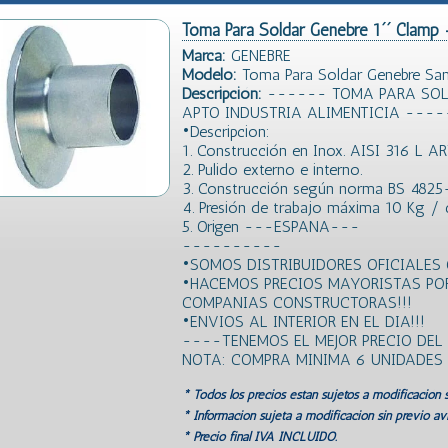
Toma Para Soldar Genebre 1´´ Clamp 
Marca:
GENEBRE
Modelo:
Toma Para Soldar Genebre San
Descripción:
------ TOMA PARA SOLD
APTO INDUSTRIA ALIMENTICIA ----
•Descripcion:
1. Construcción en Inox. AISI 316 L AR
2. Pulido externo e interno.
3. Construcción según norma BS 4825
4. Presión de trabajo máxima 10 Kg /
5. Origen ---ESPANA---
----------
•SOMOS DISTRIBUIDORES OFICIALES 
•HACEMOS PRECIOS MAYORISTAS PO
COMPANIAS CONSTRUCTORAS!!!
•ENVIOS AL INTERIOR EN EL DIA!!!
----TENEMOS EL MEJOR PRECIO DE
NOTA: COMPRA MINIMA 6 UNIDADES
* Todos los precios estan sujetos a modificación s
* Información sujeta a modificación sin previo avi
* Precio final IVA INCLUIDO.