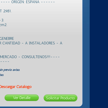
----- ORIGEN: ESPANA ------
T 2981.
-3.
 cm2.
GENEBRE
R CANTIDAD - A INSTALADORES - A
L MERCADO - CONSULTENOS!!!----
 ----
in previo aviso.
so.
Descargar Catálogo
Ver Detalle