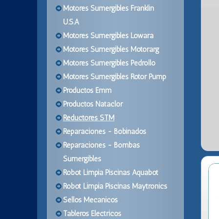
Motores Sumergibles Franklin
U.S.A
Motores Sumergibles Lowara
Motores Sumergibles Motorarg
Motores Sumergibles Pedrollo
Motores Sumergibles Rotor Pump
Productos Emm
Productos Nataclor
Reductores STM
Reparaciones - Bobinados
Reparaciones - Bombas
Sumergibles
Robot Limpia Piscinas Aquabot
Robot Limpia Piscinas Maytronics
Sellos Mecanicos
Tableros Electricos