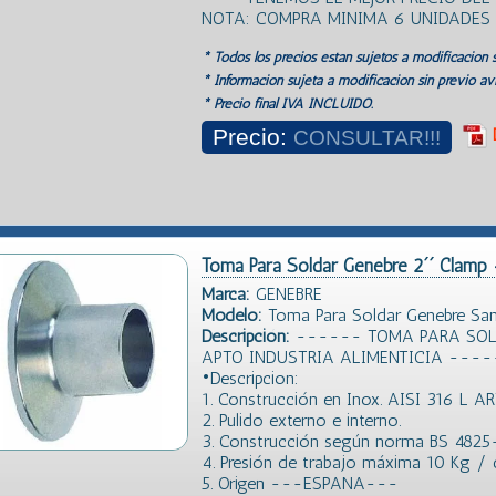
NOTA: COMPRA MINIMA 6 UNIDADES
* Todos los precios estan sujetos a modificación s
* Información sujeta a modificación sin previo avi
* Precio final IVA INCLUIDO.
Precio:
CONSULTAR!!!
Toma Para Soldar Genebre 2´´ Clamp 
Marca:
GENEBRE
Modelo:
Toma Para Soldar Genebre San
Descripción:
------ TOMA PARA SOLD
APTO INDUSTRIA ALIMENTICIA ----
•Descripcion:
1. Construcción en Inox. AISI 316 L AR
2. Pulido externo e interno.
3. Construcción según norma BS 4825
4. Presión de trabajo máxima 10 Kg /
5. Origen ---ESPANA---