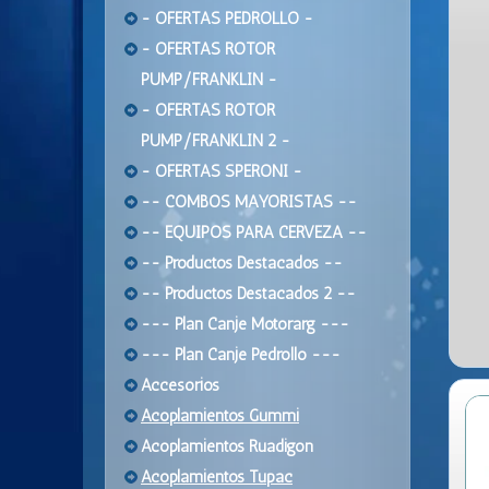
- OFERTAS PEDROLLO -
- OFERTAS ROTOR
PUMP/FRANKLIN -
- OFERTAS ROTOR
PUMP/FRANKLIN 2 -
- OFERTAS SPERONI -
-- COMBOS MAYORISTAS --
-- EQUIPOS PARA CERVEZA --
-- Productos Destacados --
-- Productos Destacados 2 --
--- Plan Canje Motorarg ---
--- Plan Canje Pedrollo ---
Accesorios
Acoplamientos Gummi
Acoplamientos Ruadigon
Acoplamientos Tupac