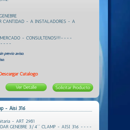
GENEBRE
R CANTIDAD - A INSTALADORES - A
L MERCADO - CONSULTENOS!!!----
 ----
in previo aviso.
so.
Descargar Catálogo
Ver Detalle
p - Aisi 316
itaria - ART 2981
AR GENEBRE 3/4´´ CLAMP - AISI 316 ----